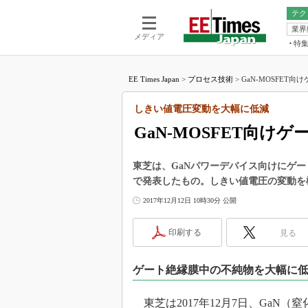
テク
業界
電池／エネル
ア
メディア
特
メ
福田昭の
LS
EE Times Japan
>
プロセス技術
>
GaN-MOSFET
福田昭の
マ
湯之上隆
しきい値電圧変動を大幅に低減
FP
大山聡の
GaN-MOSFET向
大原雄介
ック
東芝は、GaNパワーデバイス向けにゲート
リタイア
で発表したもの。しきい値電圧の変動を
学漂流記
2017年12月12日 10時30分 公開
世界を「
踊るバズワ
印刷する
見る
Buzzwo
この10
ゲート絶縁膜中の不純物を大幅に
で起こる
製品分解
東芝は2017年12月7日、GaN