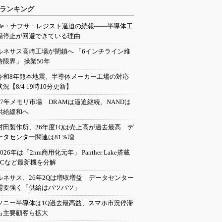
ランキング
He・ナフサ・レジスト逼迫の続報――半導体工
場停止が回避できている理由
ルネサス高崎工場が閉鎖へ 「6インチライン維
持限界」 操業50年
令和8年熊本地震、半導体メーカー工場の対応
状況【8/4 19時10分更新】
27年メモリ市場 DRAMは逼迫継続、NANDは
供給緩和へ
村田製作所、26年度1Qは売上高が過去最高 デ
ータセンター関連は81％増
2026年は「2nm商用化元年」 Panther Lake搭載
PCなど最新機を分解
ルネサス、26年2Qは増収増益 データセンター
需要強く「供給はパツパツ」
ソニー半導体は1Q過去最高益、スマホ市況停滞
も主要顧客ら拡大