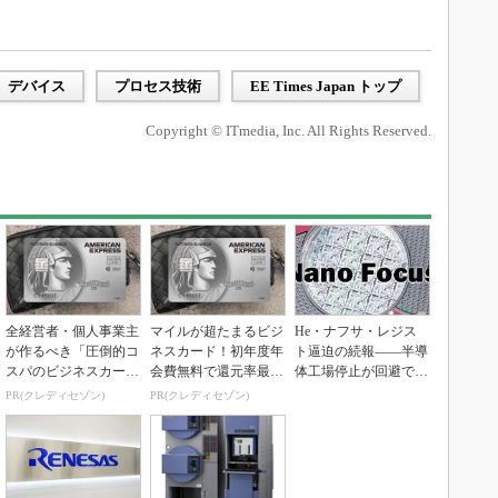
デバイス
プロセス技術
EE Times Japan トップ
Copyright © ITmedia, Inc. All Rights Reserved.
全経営者・個人事業主
マイルが超たまるビジ
He・ナフサ・レジス
が作るべき「圧倒的コ
ネスカード！初年度年
ト逼迫の続報――半導
スパのビジネスカー
会費無料で還元率最大
体工場停止が回避でき
ド」
1.125%
ている理由
PR(クレディセゾン)
PR(クレディセゾン)