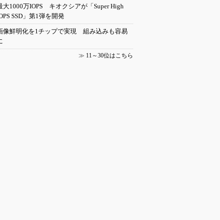
最大1000万IOPS キオクシアが「Super High
IOPS SSD」第1弾を開発
画像鮮明化を1チップで実現 組み込みも容易
に
≫
11～30位はこちら