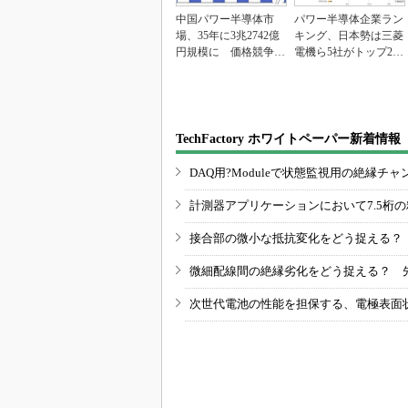
中国パワー半導体市
パワー半導体企業ラン
場、35年に3兆2742億
キング、日本勢は三菱
円規模に 価格競争さ
電機ら5社がトップ20
らに激化
入り
TechFactory ホワイトペーパー新着情報
DAQ用?Moduleで状態監視用の絶縁
計測器アプリケーションにおいて7.5桁
接合部の微小な抵抗変化をどう捉える？
微細配線間の絶縁劣化をどう捉える？ 
次世代電池の性能を担保する、電極表面