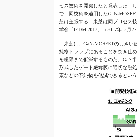
光伝送技
セス技術を開発したと発表した。
“異端児
で、同技術を適用したGaN-MOS
改革、執
芝は主張する。東芝は同プロセス
イノベー
学会「IEDM 2017」（2017年12
JASA発
東芝は、GaN-MOSFETのしき
IHSア
純物トラップにあることを突き止
「英語に
ための新
を極限まで低減するものだ。GaN
形成したゲート絶縁膜に適切な熱
素などの不純物を低減できるとい