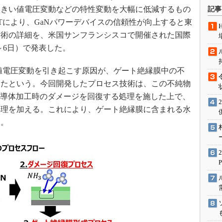
術を知る
しきい値電圧変動などの特性変動を大幅に低減するもの
記事
エンジニア”が仕掛けた社内
FETにより、GaNパワーデバイスの信頼性が向上すると東
念の180日
技術の詳細を、米国サンフランシスコで開催された国際
ションは日本を救うのか
月2～6日）で発表した。
IoT通信
い値電圧変動を引き起こす原因が、ゲート絶縁膜中の不
ナリスト「未来展望」
めたという。今回開発したプロセス技術は、この不純物
愛されないエンジニア」の
行動論
半導体加工時のダメージを回復する処理を施した上で、
処理を加える。これにより、ゲート絶縁膜に含まれる水
う。