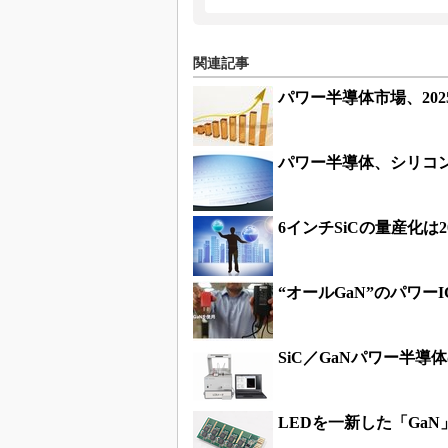
関連記事
パワー半導体市場、20
パワー半導体、シリコ
6インチSiCの量産化は2
“オールGaN”のパワー
SiC／GaNパワー半
LEDを一新した「Ga