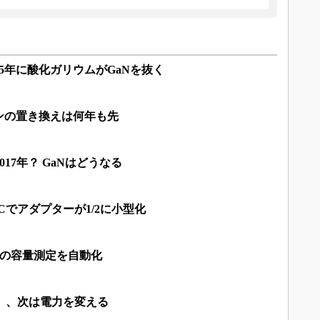
25年に酸化ガリウムがGaNを抜く
ンの置き換えは何年も先
017年？ GaNはどうなる
ICでアダプターが1/2に小型化
導体の容量測定を自動化
N」、次は電力を変える