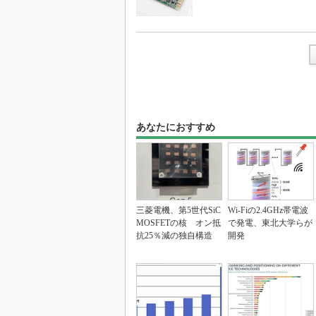
あなたにおすすめ
三菱電機、第5世代SiC
Wi-Fiの2.4GHz帯電波
MOSFETの核 オン抵
で発電、東北大学らが
抗25％減の独自構造
開発