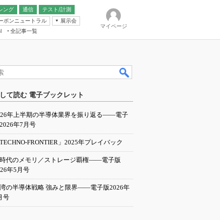
シング
通信
テスト/計測
ーボンニュートラル
展示会
マイページ
全記事一覧
l
ンピューティング
して読む 電子ブックレット
IER
026年上半期の半導体業界を振り返る――電子
2026年7月号
TECHNO-FRONTIER」2025年プレイバック
I時代のメモリ／ストレージ覇権――電子版
026年5月号
湾の半導体戦略 強みと限界――電子版2026年
月号