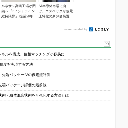
ルネサス高崎工場が閉
AI半導体市場に向
鎖へ 「6インチライン
け、エスペックが低電
維持限界」 操業50年
圧特化の新評価装置
Recommended by
PR
チャンネルを構成、位相マッチングが容易に
の精度を実現する方法
 先端パッケージの低電流評価
先端パッケージ評価の最前線
状態・粉体混合状態を可視化する方法とは