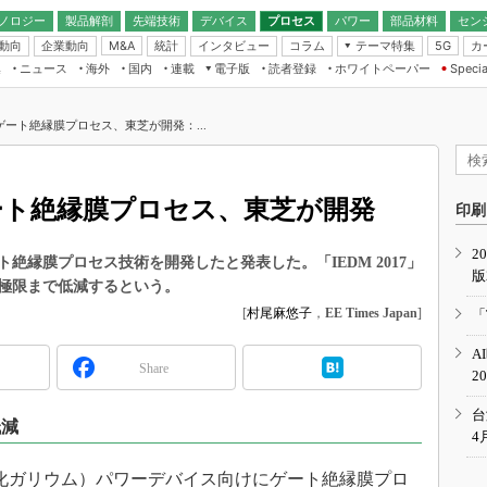
ノロジー
製品解剖
先端技術
デバイス
プロセス
パワー
部品材料
セン
動向
企業動向
統計
インタビュー
コラム
テーマ特集
カ
M&A
5G
ギー
ナログ
無線
集
ニュース
海外
国内
連載
電子版
読者登録
ホワイトペーパー
Specia
フィジカルAI
IoT・エッジコ
モリ
EXPO
Microchip情報
ストレージ通信
EE Times Japan×EDN Japan統合電
エッジAI
子版
I
SEMICON Japan
向けゲート絶縁膜プロセス、東芝が開発：...
デバイス通信
パワーエレクトロニクス
電子ブックレット
イコン
CEATEC
のナノフォーカス
半導体後工程
GA
EdgeTech＋
業界スコープ
けゲート絶縁膜プロセス、東芝が開発
読者調査（EE Times Research）
印刷
TECHNO-FRONT
のエレ・組み込みプレイバ
カーボンニュートラル
2
人とくるま展
絶縁膜プロセス技術を開発したと発表した。「IEDM 2017」
版
IoT
直前エンジニアの社会人大
極限まで低減するという。
電源設計（EDN Japan）
[
村尾麻悠子
，
EE Times Japan
]
「
数字」で回してみよう
エレクトロニクス入門（EDN
A
Japan）
ード ～Behind the
Share
2
rd
年で起こったこと、次の10年
台
低減
こと
4
で探るアジアの新トレンド
（窒化ガリウム）パワーデバイス向けにゲート絶縁膜プロ