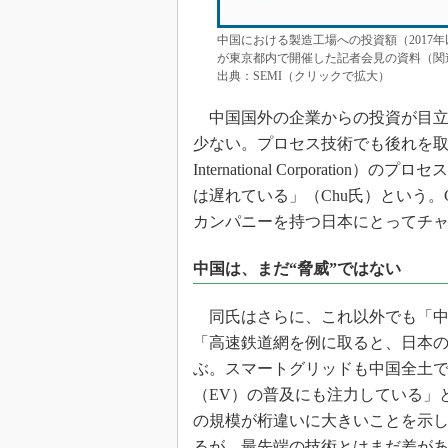
中国における製造工場への投資額（2017年以
が東京都内で開催した記者会見の資料（関
出典：SEMI（クリックで拡大）
中国国外の企業からの投資が目立
少ない。プロセス技術でも後れを取っていて、「
International Corporat
は遅れている」（Chu氏）という。
カンパニーを持つ日本にとってチ
中国は、まだ“脅威”ではない
同氏はさらに、これ以外でも「中
「高速鉄道網を例に取ると、日本の新
ぶ。スマートグリッドも中国全土
（EV）の普及にも注力している」
の規模が桁違いに大きいことを示
るが、最先端の技術とはまだ差があ