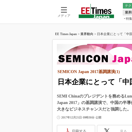
テク
業界
電池／エネル
ア
メディア
特
メ
福田昭の
LS
EE Times Japan
>
業界動向
>
日本企業にとって「中国
福田昭の
マ
湯之上隆
FP
大山聡の
大原雄介
ック
SEMICON Japan 2017基調講演(1)
リタイア
学漂流記
日本企業にとって「中
世界を「
SEMI Chinaのプレジデントを務めるLun
踊るバズワ
Japan 2017」の基調講演で、中国
Buzzwo
大きなビジネスチャンスだと強調した。
この10
で起こる
2017年12月21日 09時30分 公開
製品分解
印刷する
見る