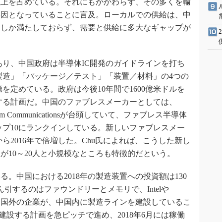
％以上を占めている。それにもかかわらず、その多くを輸
要因となっていることに言及。ローカルでの供給は、中
％しか満たしておらず、需要と供給に多大なギャップが
り、中国政府は半導体IC開発のガイドラインを打ち
製造」「パッケージ／テスト」「装置／材料」の4つの
を定めている。政府は今後10年間で1600億米ドルを
する計画だ。中国のファブレスメーカーとしては、
eadtrum Communicationsが台頭していて、ファブレス半導体
ップ10にランクインしている。新しいファブレスメー
から2016年で倍増した。Chu氏によれば、こうした新し
が10～20人と小規模なところも特徴的だという。
。中国における2018年の製造装置への投資額は130
ん引するのはファウンドリーとメモリで、Intelや
TSMCなど中国国外の企業が、中国内に製造ラインを建設しているこ
建設する計画を急ピッチで進め、2018年6月には稼働