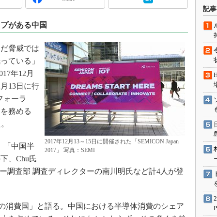
術を知る
記事
エンジニア”が仕掛けた社内
ップがある中国
念の180日
ションは日本を救うのか
だ脅威では
IoT通信
眠っている」
ナリスト「未来展望」
017年12月
2月13日に行
愛されないエンジニア」の
行動論
フォーラ
ントを務める
た。
2017年12月13～15日に開催された「SEMICON Japan
、「中国半
2017」 写真：SEMI
下、Chu氏
ジー調査部 調査ディレクターの南川明氏など計4人が登
の消費国」と語る。中国における半導体消費のシェア