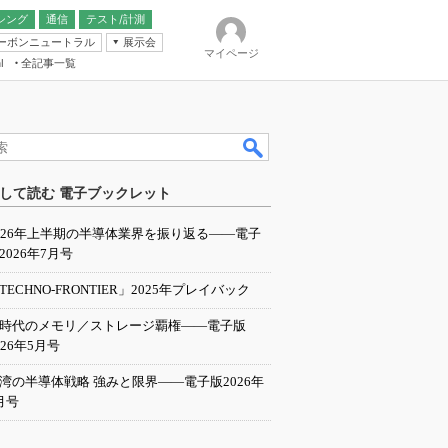
シング
通信
テスト/計測
ーボンニュートラル
展示会
マイページ
全記事一覧
l
ンピューティング
して読む 電子ブックレット
IER
026年上半期の半導体業界を振り返る――電子
2026年7月号
TECHNO-FRONTIER」2025年プレイバック
I時代のメモリ／ストレージ覇権――電子版
026年5月号
湾の半導体戦略 強みと限界――電子版2026年
月号