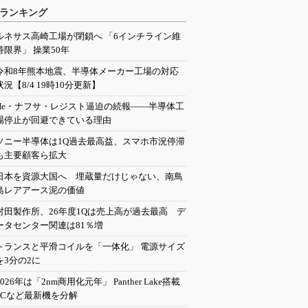
ランキング
ルネサス高崎工場が閉鎖へ 「6インチライン維
持限界」 操業50年
令和8年熊本地震、半導体メーカー工場の対応
状況【8/4 19時10分更新】
He・ナフサ・レジスト逼迫の続報――半導体工
場停止が回避できている理由
ソニー半導体は1Q過去最高益、スマホ市況停滞
も主要顧客ら拡大
日本を資源大国へ 埋蔵量だけじゃない、南鳥
島レアアース泥の価値
村田製作所、26年度1Qは売上高が過去最高 デ
ータセンター関連は81％増
トランスと平滑コイルを「一体化」 電源サイズ
を3分の2に
2026年は「2nm商用化元年」 Panther Lake搭載
PCなど最新機を分解