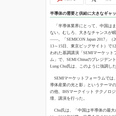
光伝送技
“異端児
半導体の需要と供給に大きなギャ
改革、執
イノベー
「半導体業界にとって、中国はま
JASA発
ない。むしろ、大きなチャンスが
IHSア
――。「SEMICON Japan 2017」（2
13～15日、東京ビッグサイト）で1
「英語に
ための新
われた基調講演「SEMIマーケット
ム」で、SEMI Chinaのプレジデ
Lung Chu氏は、このように強調し
SEMIマーケットフォーラムでは
導体産業の光と影」というテーマの
の他、IHSマークイット テクノロ
壇、講演を行った。
Chu氏は、「中国は半導体の最大