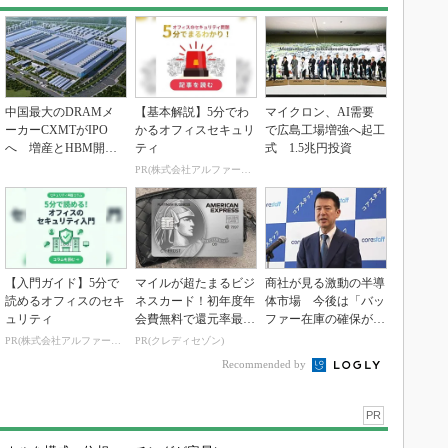
中国最大のDRAMメ
【基本解説】5分でわ
マイクロン、AI需要
ーカーCXMTがIPO
かるオフィスセキュリ
で広島工場増強へ起工
へ 増産とHBM開発
ティ
式 1.5兆円投資
で存在感
PR(株式会社アルファーテクノ)
【入門ガイド】5分で
マイルが超たまるビジ
商社が見る激動の半導
読めるオフィスのセキ
ネスカード！初年度年
体市場 今後は「バッ
ュリティ
会費無料で還元率最大
ファー在庫の確保が重
1.125%
要に」
PR(株式会社アルファーテクノ)
PR(クレディセゾン)
Recommended by
PR