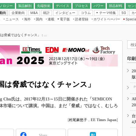
ノロジー
製品解剖
先端技術
デバイス
プロセス
パワー
部品材料
セン
動向
企業動向
統計
インタビュー
コラム
テーマ特集
カ
M&A
5G
ギー
ナログ
無線
集
ニュース
海外
国内
連載
電子版
読者登録
ホワイトペーパー
Specia
フィジカルAI
IoT・エッジコ
モリ
EXPO
Microchip情報
ストレージ通信
EE Times Japan×EDN Japan統合電
エッジAI
子版
I
SEMICON Japan
は脅威ではなくチャンス」：...
デバイス通信
パワーエレクトロニクス
電子ブックレット
イコン
CEATEC
のナノフォーカス
半導体後工程
GA
EdgeTech＋
業界スコープ
読者調査（EE Times Research）
印刷
TECHNO-FRONT
のエレ・組み込みプレイバ
カーボンニュートラル
2
人とくるま展
版
IoT
直前エンジニアの社会人大
国は脅威ではなくチャンス」
電源設計（EDN Japan）
「
数字」で回してみよう
エレクトロニクス入門（EDN
A
g Chu氏は、2017年12月13～15日に開催された「SEMICON
Japan）
ード ～Behind the
2
の半導体市場について講演。中国は、まだ「脅威」ではなく、むしろ
rd
年で起こったこと、次の10年
台
こと
[
村尾麻悠子
，
EE Times Japan
]
4
で探るアジアの新トレンド
Share