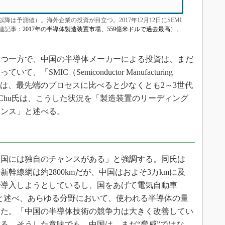
降は予測値）。海外企業の投資が目立つ。2017年12月12日にSEMI
連記事：
2017年の半導体製造装置市場、559億米ドルで過去最高
）。
つ一方で、中国の半導体メーカーによる投資は、まだ
SMIC（Semiconductor Manufacturing
ion）のプロセスは、最先端のプロセスに比べると少なくとも2～3世代
Chu氏は、こうした状況を「製造装置のリーディング
ャンス」と述べる。
国には独自のチャンスがある」と強調する。同氏は
幹線網は約2800kmだが、中国はおよそ3万kmに及
で導入しようとしているし、国をあげて電気自動車
と述べ、あらゆる分野において、使われる半導体の量
した。「中国の半導体技術の競争力は大きく改善してい
る。そうした意味でも、中国は、まだ“脅威”ではな