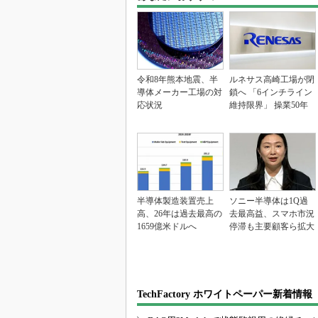
令和8年熊本地震、半
ルネサス高崎工場が閉
導体メーカー工場の対
鎖へ 「6インチライン
応状況
維持限界」 操業50年
半導体製造装置売上
ソニー半導体は1Q過
高、26年は過去最高の
去最高益、スマホ市況
1659億米ドルへ
停滞も主要顧客ら拡大
TechFactory ホワイトペーパー新着情報