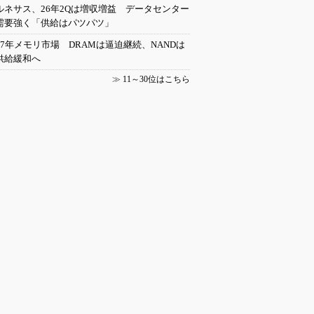
ルネサス、26年2Qは増収増益 データセンター
需要強く「供給はパツパツ」
27年メモリ市場 DRAMは逼迫継続、NANDは
供給緩和へ
≫
11～30位はこちら