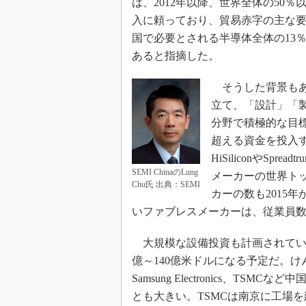
は、2012年以降、世界全体の50
入に頼っており、貿易赤字の主な
国で必要とされる半導体全体の13
あると指摘した。
そうした背景もあ
立て、「設計」「
分野で積極的な目標
超える資金を投入
HiSiliconやSpr
SEMI ChinaのLung
メーカーの世界ト
Chu氏 出典：SEMI
カーの数も2015年
いファブレスメーカーは、従業員数
大規模な設備投資も計画されている
億～140億米ドルになる予定だ。け
Samsung Electronics、
とも大きい。TSMCは南京に工場を