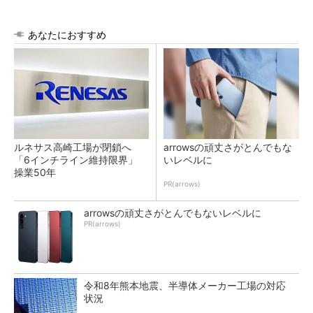
あなたにおすすめ
ルネサス高崎工場が閉鎖へ
arrowsの頑丈さがとんでもな
「6インチライン維持限界」
いレベルに
操業50年
PR(arrows)
arrowsの頑丈さがとんでもないレベルに
PR(arrows)
令和8年熊本地震、半導体メーカー工場の対応
状況