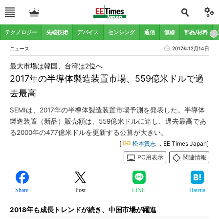
テクノロジー
先端技術
デバイス
センシング
通信
無線
部品/材料
ニュース
2017年12月14日
最大市場は韓国、台湾は2位へ
2017年の半導体製造装置市場、559億米ドルで過
去最高
SEMIは、2017年の半導体製造装置市場予測を発表した。半導体
製造装置（新品）販売額は、559億米ドルに達し、過去最高であ
る2000年の477億米ドルを更新する公算が大きい。
[
松本貴志
，EE Times Japan]
PC用表示
関連情報
Share
Post
LINE
Hatena
2018年も成長トレンドが続き、中国市場が躍進