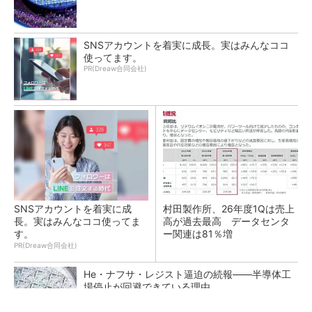
SNSアカウントを着実に成長。実はみんなココ
使ってます。
PR(Dreaw合同会社)
SNSアカウントを着実に成
村田製作所、26年度1Qは売上
長。実はみんなココ使ってま
高が過去最高 データセンタ
す。
ー関連は81％増
PR(Dreaw合同会社)
He・ナフサ・レジスト逼迫の続報――半導体工
場停止が回避できている理由