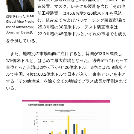
造装置、マスク、レチクル製造を含む「その他
前工程装置」は45.8％増の26億米ドルを見込
説明を行ったSEMI
む。組み立ておよびパッケージング装置市場は
Global Vice Presid
25.8％増の38億米ドル、テスト装置市場は
ent of Advocacyの
Jonathan Davis氏
22.0％増の45億米ドルといずれの市場でも成長
を予測している。
また、地域別の市場動向に注目すると、韓国が133％成長し
179億米ドルと、はじめて最大市場となった。過去5年にわたって
首位だった台湾は2位へ下がり126億米ドル、3位には75.9億米ド
ルで中国、4位に60.2億米ドルで日本が入り、東南アジアを主と
する「その他地域」を除く全ての地域でプラス成長が予測されて
いる。