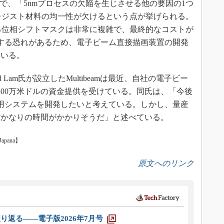
の中で、「5nmプロセスの欠陥を生じさせる他の要因の1つ
レジスト材料の均一性が欠けるという点が挙げられる。
る位相シフトマスクは非常に複雑で、最終的なコストが
する恐れがあるため、電子ビーム直接描画装置の開発
ている。
vid Lam氏が設立したMultibeamは最近、自社の電子ビー
500万米ドルの資金提供を受けている。同氏は、「今後
用システムを開発したいと考えている。しかし、量産
だかなりの時間がかかりそうだ」と述べている。
pana】
原文へのリンク
り返る――電子版2026年7月号