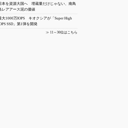
日本を資源大国へ 埋蔵量だけじゃない、南鳥
島レアアース泥の価値
最大1000万IOPS キオクシアが「Super High
IOPS SSD」第1弾を開発
≫
11～30位はこちら