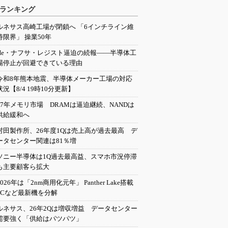
ランキング
ルネサス高崎工場が閉鎖へ 「6インチライン維
持限界」 操業50年
He・ナフサ・レジスト逼迫の続報――半導体工
場停止が回避できている理由
令和8年熊本地震、半導体メーカー工場の対応
状況【8/4 19時10分更新】
27年メモリ市場 DRAMは逼迫継続、NANDは
供給緩和へ
村田製作所、26年度1Qは売上高が過去最高 デ
ータセンター関連は81％増
ソニー半導体は1Q過去最高益、スマホ市況停滞
も主要顧客ら拡大
2026年は「2nm商用化元年」 Panther Lake搭載
PCなど最新機を分解
ルネサス、26年2Qは増収増益 データセンター
需要強く「供給はパツパツ」