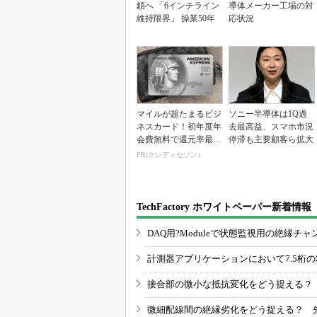
鎖へ 「6インチライン
導体メーカー工場の対
維持限界」 操業50年
応状況
マイルが超たまるビジ
ソニー半導体は1Q過
ネスカード！初年度年
去最高益、スマホ市況
会費無料で還元率最大
停滞も主要顧客ら拡大
1.125%
PR(クレディセゾン)
TechFactory ホワイトペーパー新着情報
DAQ用?Moduleで状態監視用の絶縁
計測器アプリケーションにおいて7.5桁
接合部の微小な抵抗変化をどう捉える？
微細配線間の絶縁劣化をどう捉える？ 