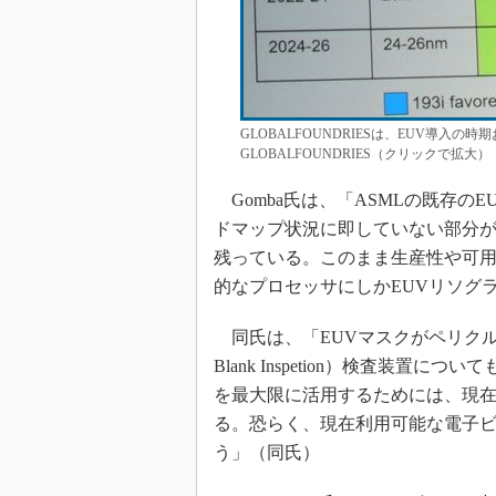
GLOBALFOUNDRIESは、EUV導入
GLOBALFOUNDRIES（クリックで拡大）
Gomba氏は、「ASMLの既存のE
ドマップ状況に即していない部分が
残っている。このまま生産性や可
的なプロセッサにしかEUVリソグ
同氏は、「EUVマスクがペリクル（保
Blank Inspetion）検査装
を最大限に活用するためには、現
る。恐らく、現在利用可能な電子
う」（同氏）