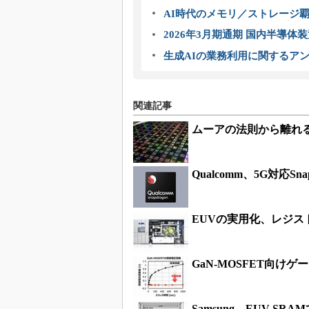
AI時代のメモリ／ストレージ覇
2026年3月期通期 国内半導体
生成AIの業務利用に関するアン
関連記事
ムーアの法則から離れ
Qualcomm、5G対応Sna
EUVの実用化、レジス
GaN-MOSFET向け
Samsung、EUV SRAM