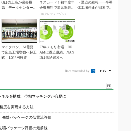
Qは売上高が過去最
ネスカード！初年度年
ト逼迫の続報――半導
高 データセンター関
会費無料で還元率最大
体工場停止が回避でき
連は81％増
1.125%
ている理由
PR(クレディセゾン)
マイクロン、AI需要
27年メモリ市場 DR
で広島工場増強へ起工
AMは逼迫継続、NAN
式 1.5兆円投資
Dは供給緩和へ
Recommended by
PR
チャンネルを構成、位相マッチングが容易に
の精度を実現する方法
 先端パッケージの低電流評価
先端パッケージ評価の最前線