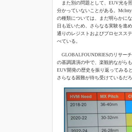
光伝送技
また別の問題として、EUV光を
分かっていないことがある。McIn
“異端児
改革、執
の種類については、まだ明らかに
イノベー
日も近いため、さらなる実験を進め
通りのレジストおよびプロセスス
JASA発
べている。
IHSア
「英語に
GLOBALFOUNDRIESのリサー
ための新
の基調講演の中で、楽観的ながらも
EUV開発の歴史を振り返ってみる
さらなる困難が待ち受けているだ