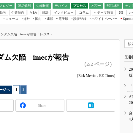
ノロジー
製品解剖
先端技術
デバイス
プロセス
パワー
部品材料
セン
動向
企業動向
統計
インタビュー
コラム
テーマ特集
カ
M&A
5G
ギー
ナログ
無線
集
ニュース
海外
国内
連載
電子版
読者登録
ホワイトペーパー
Specia
フィジカルAI
IoT・エッジコ
モリ
EXPO
Microchip情報
ストレージ通信
EE Times Japan×EDN Japan統合電
エッジAI
子版
I
SEMICON Japan
ランダム欠陥 imecが報告：レジスト...
デバイス通信
パワーエレクトロニクス
電子ブックレット
イコン
CEATEC
のナノフォーカス
半導体後工程
GA
EdgeTech＋
業界スコープ
ダム欠陥 imecが報告
読者調査（EE Times Research）
印刷
TECHNO-FRONT
のエレ・組み込みプレイバ
（2/2 ページ）
カーボンニュートラル
2
人とくるま展
版
IoT
[
Rick Merritt
，
EE Times
]
直前エンジニアの社会人大
電源設計（EDN Japan）
「
ージへ
1
|
2
数字」で回してみよう
エレクトロニクス入門（EDN
A
Japan）
ード ～Behind the
2
rd
Share
年で起こったこと、次の10年
台
こと
4
で探るアジアの新トレンド