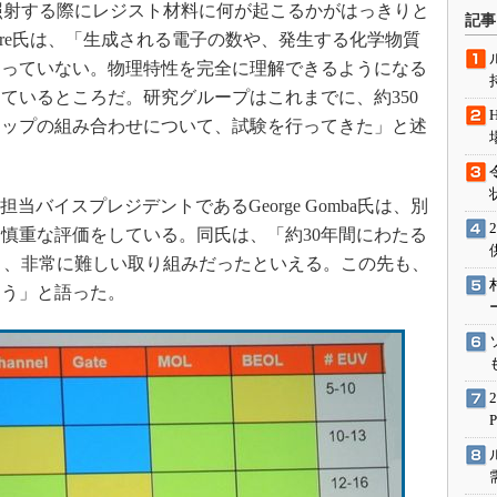
術を知る
照射する際にレジスト材料に何が起こるかがはっきりと
記事
tyre氏は、「生成される電子の数や、発生する化学物質
エンジニア”が仕掛けた社内
念の180日
なっていない。物理特性を完全に理解できるようになる
ションは日本を救うのか
ているところだ。研究グループはこれまでに、約350
テップの組み合わせについて、試験を行ってきた」と述
IoT通信
ナリスト「未来展望」
愛されないエンジニア」の
チ担当バイスプレジデントであるGeorge Gomba氏は、別
行動論
慎重な評価をしている。同氏は、「約30年間にわたる
と、非常に難しい取り組みだったといえる。この先も、
ろう」と語った。