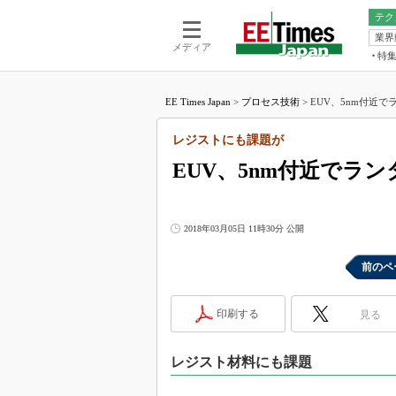
テク
業界
電池／エネル
ア
メディア
特
メ
福田昭の
LS
EE Times Japan
>
プロセス技術
>
EUV、5nm付近で
福田昭の
マ
湯之上隆
レジストにも課題が
FP
大山聡の
EUV、5nm付近でラン
大原雄介
ック
リタイア
2018年03月05日 11時30分 公開
学漂流記
前のペ
世界を「
踊るバズワ
Buzzwo
印刷する
見る
この10
で起こる
レジスト材料にも課題
製品分解