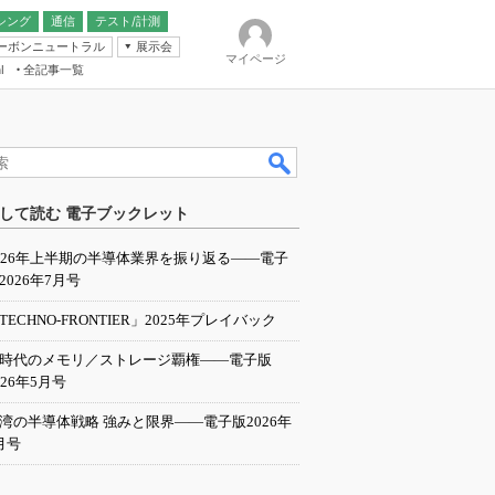
シング
通信
テスト/計測
ーボンニュートラル
展示会
マイページ
全記事一覧
l
ンピューティング
して読む 電子ブックレット
IER
026年上半期の半導体業界を振り返る――電子
2026年7月号
TECHNO-FRONTIER」2025年プレイバック
I時代のメモリ／ストレージ覇権――電子版
026年5月号
湾の半導体戦略 強みと限界――電子版2026年
月号