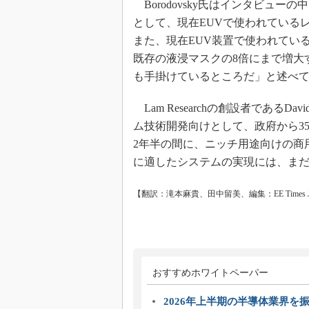
Borodovsky氏はインタビュー
として、現在EUVで使われている
また、現在EUV装置で使われてい
既存の液浸マスクの8倍にまで増大
も手掛けているところだ」と述べ
Lam Researchの創設者であるDa
ム技術開発向けとして、政府から3
2年半の間に、ニッチ用途向けの商
に適したシステムの実現には、ま
【翻訳：滝本麻貴、田中留美、編集：EE Times Ja
おすすめホワイトペーパー
2026年上半期の半導体業界を振