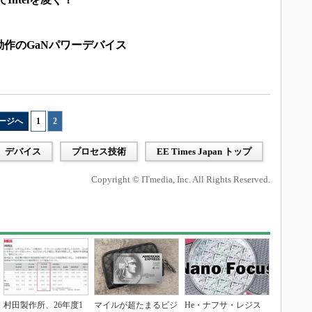
作のGaNパワーデバイス
ージへ
1
|
2
デバイス
プロセス技術
EE Times Japan トップ
Copyright © ITmedia, Inc. All Rights Reserved.
村田製作所、26年度1
マイルが超たまるビジ
He・ナフサ・レジス