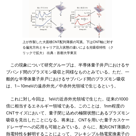
上が作製した大面積CNT配列薄膜の写真。下はCNT軸に対す
る偏光方向とキャリア注入状態の違いによる光吸収特性 （ク
リックで拡大） 出典：首都大学東京
この現象について研究グループは、半導体量子井戸におけるサ
ブバンド間のプラズモン吸収と同様なものとみている。ただ、一
般的な半導体量子井戸におけるサブバンド間のプラズモン吸収
は、1～10meVの遠赤外光／中赤外光領域で生じるという。
これに対し今回は、1eVの近赤外光領域で生じた。従来の1000
倍に相当するエネルギー領域である。このことは、1nm程度の
CNTサイズにおいて、量子閉じ込めの極限状態にあるプラズモン
吸収を見出したことになる。将来は、CNTを用いた量子カスケー
ドレーザーへの応用も可能とみている。さらに、配向CNT薄膜の
熱電特性を解明することによって、フレキシブル熱電変換素子の