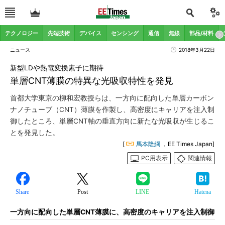
テクノロジー
先端技術
デバイス
センシング
通信
無線
部品/材料
ニュース
2018年3月22日
新型LDや熱電変換素子に期待
単層CNT薄膜の特異な光吸収特性を発見
首都大学東京の柳和宏教授らは、一方向に配向した単層カーボン
ナノチューブ（CNT）薄膜を作製し、高密度にキャリアを注入制
御したところ、単層CNT軸の垂直方向に新たな光吸収が生じるこ
とを発見した。
[
馬本隆綱
，EE Times Japan]
PC用表示
関連情報
Share
Post
LINE
Hatena
一方向に配向した単層CNT薄膜に、高密度のキャリアを注入制御