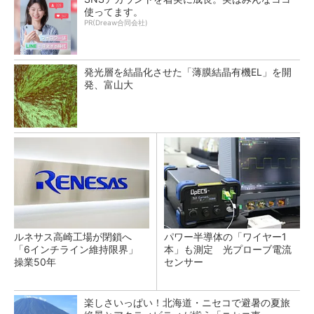
使ってます。
PR(Dreaw合同会社)
発光層を結晶化させた「薄膜結晶有機EL」を開
発、富山大
ルネサス高崎工場が閉鎖へ
パワー半導体の「ワイヤー1
「6インチライン維持限界」
本」も測定 光プローブ電流
操業50年
センサー
楽しさいっぱい！北海道・ニセコで避暑の夏旅