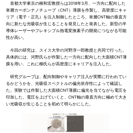
首都大学東京の柳和宏教授らは2018年3月、一方向に配向した
単層カーボンナノチューブ（CNT）薄膜を作製し、高密度にキャ
リア（電子・正孔）を注入制御したところ、単層CNT軸の垂直方
向に新たな光吸収が生じることを発見したと発表した。新型の半
導体レーザーやフレキシブル熱電変換素子の開発につながる可能
性が高い。
今回の研究は、スイス大学の河野淳一郎教授と共同で行った。
具体的には、河野氏らが作製した一方向に配向した大面積CNT薄
膜を用い、これに柳氏らが高密度にキャリアを注入した。
研究グループは、配向制御やキャリア注入が実際に行われてい
るかどうかを、光吸収スペクトルの偏光依存性によって確認し
た。実験では作製した大面積CNT薄膜に偏光を当てながら電圧を
印加した。電圧を上げていくと、CNT軸の垂直方向に極めて大き
い光吸収が生じることを初めて明らかにした。