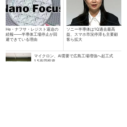
He・ナフサ・レジスト逼迫の
ソニー半導体は1Q過去最高
続報――半導体工場停止が回
益、スマホ市況停滞も主要顧
避できている理由
客ら拡大
マイクロン、AI需要で広島工場増強へ起工式
1.5兆円投資
27年メモリ市場 DRAMは逼迫継続、NANDは
供給緩和へ
中国最大のDRAMメーカーCXMTがIPOへ 増
産とHBM開発で存在感