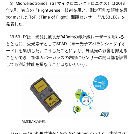
STMicroelectronics（STマイクロエレクトロニクス）は2018
年3月、独自の「FlightSense」技術を用い、測定可能な距離を最
大4mとしたToF（Time of Flight）測距センサー「VL53L1X」を
発表した。
VL53L1Xは、光源に波長が940nmの赤外線レーザーを用いる
とともに、受光素子としてSPAD（単一光子アバランシェダイオ
ード）を集積した。こうしたことにより、外乱光の影響を抑える
ことができ、筐体カバーガラスの内部にセンサーの開口部を設置
しても測定性能を損なうことはないという。
VL53L1Xの外観
パッケージは外形寸法が4.9×2.5×1.56mmと小さく、実装スペ