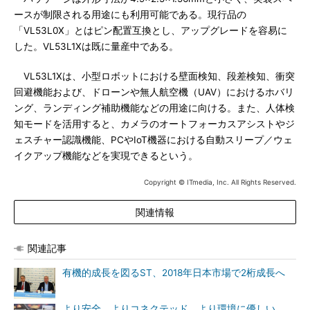
ースが制限される用途にも利用可能である。現行品の
「VL53L0X」とはピン配置互換とし、アップグレードを容易に
した。VL53L1Xは既に量産中である。
VL53L1Xは、小型ロボットにおける壁面検知、段差検知、衝突
回避機能および、ドローンや無人航空機（UAV）におけるホバリ
ング、ランディング補助機能などの用途に向ける。また、人体検
知モードを活用すると、カメラのオートフォーカスアシストやジ
ェスチャー認識機能、PCやIoT機器における自動スリープ／ウェ
イクアップ機能などを実現できるという。
Copyright © ITmedia, Inc. All Rights Reserved.
関連情報
関連記事
有機的成長を図るST、2018年日本市場で2桁成長へ
より安全、よりコネクテッド、より環境に優しい