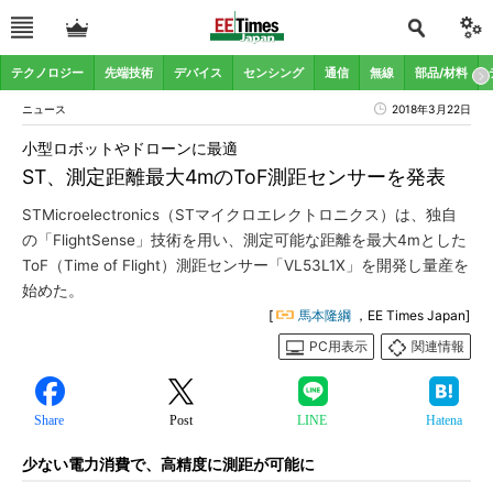
テクノロジー
先端技術
デバイス
センシング
通信
無線
部品/材料
ニュース
2018年3月22日
小型ロボットやドローンに最適
ST、測定距離最大4mのToF測距センサーを発表
STMicroelectronics（STマイクロエレクトロニクス）は、独自
の「FlightSense」技術を用い、測定可能な距離を最大4mとした
ToF（Time of Flight）測距センサー「VL53L1X」を開発し量産を
始めた。
[
馬本隆綱
，EE Times Japan]
PC用表示
関連情報
Share
Post
LINE
Hatena
少ない電力消費で、高精度に測距が可能に