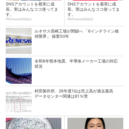
SNSアカウントを着実に成
SNSアカウントを着実に成
長。実はみんなココ使ってま
長。実はみんなココ使ってま
す。
す。
PR(Dreaw合同会社)
PR(Dreaw合同会社)
ルネサス高崎工場が閉鎖へ 「6インチライン維
持限界」 操業50年
令和8年熊本地震、半導体メーカー工場の対応
状況
村田製作所、26年度1Qは売上高が過去最高
データセンター関連は81％増