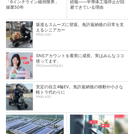
「6インチライン維持限界」
続報――半導体工場停止が回
操業50年
避できている理由
坂道もスムーズに登坂。免許返納後の日常を支
えるシニアカー
PR(BLAZE)
SNSアカウントを着実に成長。実はみんなココ
使ってます。
PR(Dreaw合同会社)
安定の自立4輪EV。免許返納後の移動や小さな
軽トラ代わりに
PR(BLAZE)