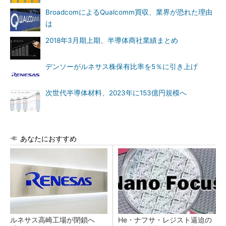
BroadcomによるQualcomm買収、業界が恐れた理由
は
2018年3月期上期、半導体商社業績まとめ
デンソーがルネサス株保有比率を5％に引き上げ
次世代半導体材料、2023年に153億円規模へ
あなたにおすすめ
ルネサス高崎工場が閉鎖へ
He・ナフサ・レジスト逼迫の