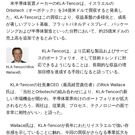
米半導体装置メーカーのKLA-Tencorは、イスラエルの
Orbotech（オーボテック）を34億米ドルで買収すると発表し
た。KLA-Tencorはこの買収により、収益基盤の多様化と、成長
が著しいプリント基板、フラットパネルディスプレイ、パッケー
ジングおよび半導体製造といった分野において、約25億米ドルの
売上高を追加できるとみている。
KLA-Tencorは、より広範な製品およびサービ
スのポートフォリオ、そして技術トレンドに対
応できるようになることは、長期的な収益の増
KLA-TencorのRick
加目標を達成する手段になると語っている。
Wallace氏
KLA-Tencorの社長兼CEO（最高経営責任者）のRick Wallace
氏は、「当社とOrbotechの組み合わせにより、KLA-Tencorの新
しい市場機会が開かれ、半導体業界向けのポートフォリオが拡大
されるだろう。両社は、従業員、プロセス、テクノロジーの面で
非常に相性がいい」と語った。
Wallace氏は、KLA-Tencorが長年にわたりイスラエルで強い存
在感を示していることに触れ、今回の買収がさらなる事業拡大を