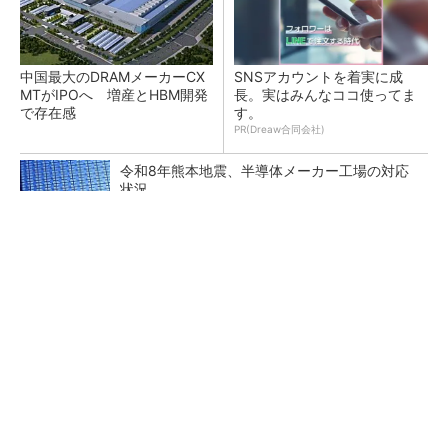
中国最大のDRAMメーカーCX
SNSアカウントを着実に成
MTがIPOへ 増産とHBM開発
長。実はみんなココ使ってま
で存在感
す。
PR(Dreaw合同会社)
令和8年熊本地震、半導体メーカー工場の対応
状況
Lam Researchフィラッハ拠点40周年 Rapidu
s「最先端半導体支え...
NXP、Ambarella買収を検討か 狙いは車載と
エッジAI強化