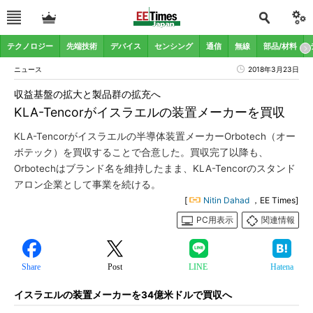
テクノロジー
先端技術
デバイス
センシング
通信
無線
部品/材料
ニュース
2018年3月23日
収益基盤の拡大と製品群の拡充へ
KLA-Tencorがイスラエルの装置メーカーを買収
KLA-Tencorがイスラエルの半導体装置メーカーOrbotech（オー
ボテック）を買収することで合意した。買収完了以降も、
Orbotechはブランド名を維持したまま、KLA-Tencorのスタンド
アロン企業として事業を続ける。
[
Nitin Dahad
，EE Times]
PC用表示
関連情報
Share
Post
LINE
Hatena
イスラエルの装置メーカーを34億米ドルで買収へ