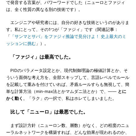
で発音する言葉が、パワーワードでした（ニューロとファジィ
は、全く性質の異なる別の技術です）。
エンジニアや研究者には、自分の好きな技術というのがありま
す。私にとって、その1つが「ファジィ」です（関連記事：
「
「サンマとサバ」をファジィ推論で見分けよ！ 史上最大のミ
ッションに挑む
」）。
「ファジィ」は最高でした。
PIDのパラメータ設定とか、現代制御理論の極値計算とか、そ
ういう面倒な考え方を、全部スキップして、言語レベルでルール
を記載して重みを付けていれば、矛盾ルールすらも無視して、簡
単な計算方法（min-max法とかマムダニ法とか）で、――
とに
かく動く
。「ラク」の一択で、私はホレてしまいました。
比して「ニューロ」は最悪でした。
まず設計方針（ニューロン数、層数）がなく、どの程度のニュ
ーラルネットワークを構築すれば、どんな効果が現われるのか、