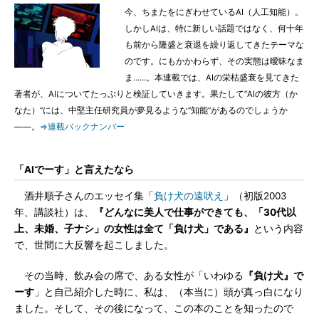
今、ちまたをにぎわせているAI（人工知能）。
しかしAIは、特に新しい話題ではなく、何十年
も前から隆盛と衰退を繰り返してきたテーマな
のです。にもかかわらず、その実態は曖昧なま
ま……。本連載では、AIの栄枯盛衰を見てきた
著者が、AIについてたっぷりと検証していきます。果たして”AIの彼方（か
なた）”には、中堅主任研究員が夢見るような”知能”があるのでしょうか
――。
⇒連載バックナンバー
「AIでーす」と言えたなら
酒井順子さんのエッセイ集「
負け犬の遠吠え
」（初版2003
年、講談社）は、
『どんなに美人で仕事ができても、「30代以
上、未婚、子ナシ」の女性は全て「負け犬」である』
という内容
で、世間に大反響を起こしました。
その当時、飲み会の席で、ある女性が「いわゆる
『負け犬』で
ーす
」と自己紹介した時に、私は、（本当に）頭が真っ白になり
ました。そして、その後になって、この本のことを知ったので