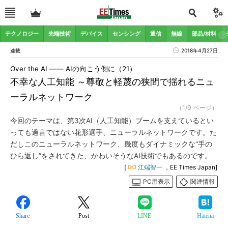
テクノロジー
先端技術
デバイス
センシング
通信
無線
部品/材料
連載
2018年4月27日
Over the AI ―― AIの向こう側に（21）
不幸な人工知能 ～尊敬と軽蔑の狭間で揺れるニュ
ーラルネットワーク
（1/9 ページ）
今回のテーマは、第3次AI（人工知能）ブームを支えているとい
っても過言ではない花形選手、ニューラルネットワークです。た
だしこのニューラルネットワーク、幾度もダイナミックな“手の
ひら返し”をされてきた、かわいそうなAI技術でもあるのです。
[
江端智一
，EE Times Japan]
PC用表示
関連情報
Share
Post
LINE
Hatena