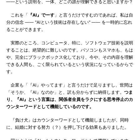
――という説明を、一体、どこの誰が理解できると思いますか？
これを「
『AI』でーす
」と言うだけですむのであれば、私は自
分の信念 ―― "AIという技術は存在しない" ―― を一時的に忘れ
ることができます。
実際のところ、コンピュータ、特に、ソフトウェア技術を説明
することは、絶望的に難しいのです。パソコンもスマホも、もは
や、完全にブラックボックス化しており、今や、その内容を理解
できる人間も、ごく限られているという状況になっているからで
す。
企業も「『AI』やってます」と言うだけで足りますし、世間は
「そうか、『AI』なのか」と、訳も分からずに納得します。
つま
り、『AI』という言葉は、関係者全員をラクにする思考停止のカ
ウンターワードとして機能しているのです。
『負け犬』はカウンターワードとして機能しましたが、同時
に、結婚に対する努力（？）を押し下げる効果もありました。