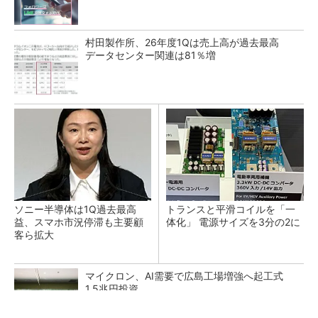
村田製作所、26年度1Qは売上高が過去最高
データセンター関連は81％増
ソニー半導体は1Q過去最高
トランスと平滑コイルを「一
益、スマホ市況停滞も主要顧
体化」 電源サイズを3分の2に
客ら拡大
マイクロン、AI需要で広島工場増強へ起工式
1.5兆円投資