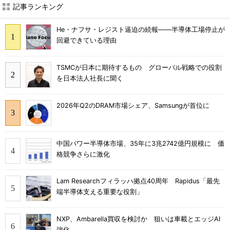
記事ランキング
He・ナフサ・レジスト逼迫の続報――半導体工場停止が
回避できている理由
TSMCが日本に期待するもの グローバル戦略での役割
を日本法人社長に聞く
2026年Q2のDRAM市場シェア、Samsungが首位に
中国パワー半導体市場、35年に3兆2742億円規模に 価
格競争さらに激化
Lam Researchフィラッハ拠点40周年 Rapidus「最先
端半導体支える重要な役割」
NXP、Ambarella買収を検討か 狙いは車載とエッジAI
強化