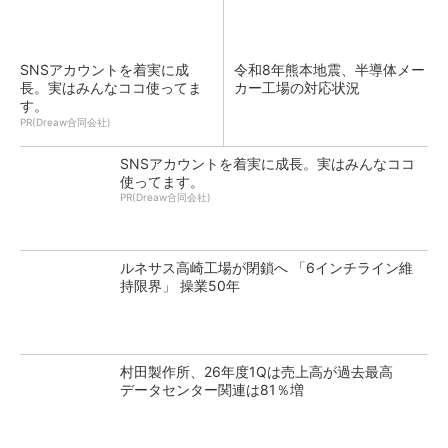
SNSアカウントを着実に成
令和8年熊本地震、半導体メー
長。実はみんなココ使ってま
カー工場の対応状況
す。
PR(Dreaw合同会社)
SNSアカウントを着実に成長。実はみんなココ
使ってます。
PR(Dreaw合同会社)
ルネサス高崎工場が閉鎖へ 「6インチライン維
持限界」 操業50年
村田製作所、26年度1Qは売上高が過去最高
データセンター関連は81％増