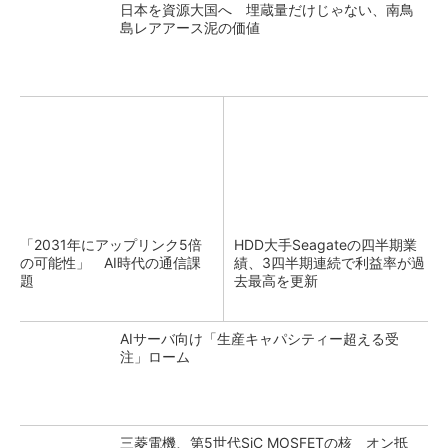
日本を資源大国へ 埋蔵量だけじゃない、南鳥
島レアアース泥の価値
「2031年にアップリンク5倍
HDD大手Seagateの四半期業
の可能性」 AI時代の通信課
績、3四半期連続で利益率が過
題
去最高を更新
AIサーバ向け「生産キャパシティー超える受
注」ローム
三菱電機、第5世代SiC MOSFETの核 オン抵