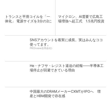
トランスと平滑コイルを「一
マイクロン、AI需要で広島工
体化」 電源サイズを3分の2に
場増強へ起工式 1.5兆円投資
SNSアカウントを着実に成長。実はみんなココ
使ってます。
PR(Dreaw合同会社)
He・ナフサ・レジスト逼迫の続報――半導体工
場停止が回避できている理由
中国最大のDRAMメーカーCXMTがIPOへ 増
産とHBM開発で存在感