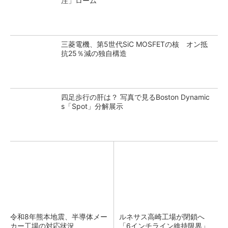
注」ローム
三菱電機、第5世代SiC MOSFETの核 オン抵
抗25％減の独自構造
四足歩行の肝は？ 写真で見るBoston Dynamic
s「Spot」分解展示
令和8年熊本地震、半導体メー
ルネサス高崎工場が閉鎖へ
カー工場の対応状況
「6インチライン維持限界」