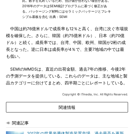
比。数字を丸めているため、合計値が合わない場合がある。
2016年のデータはSEMI統計プログラムに基づく修正があ
る。パッケージング材料にはセラミックパッケージとフレキ
シブル基板を含む 出典：SEMI
中国は約76億米ドルで成長率も12％と高く、台湾に次ぐ市場規
模を確保した。さらに、韓国（約75億米ドル）、日本（約70億
ドル）と続く。成長率では、台湾、中国、欧州、韓国が2桁の成
長となった。逆に日本は成長率が4％で、主要7地域の中では最
も低い。
SEMIのMMDSは、直近の出荷金額、過去7年の推移、今後2年
の予測データを提供している。これらのデータは、主な地域と製
品カテゴリーに分けてまとめ、四半期ごとにレポートしている。
Copyright © ITmedia, Inc. All Rights Reserved.
関連情報
関連記事
2017年の世界半導体製造装置市場、過去最高を更新