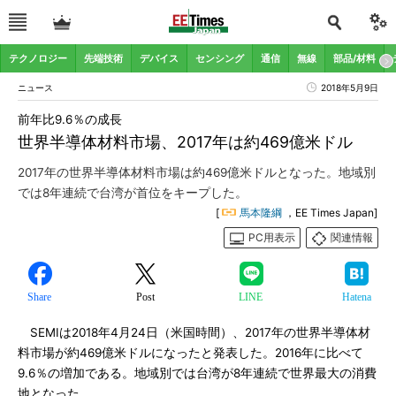
テクノロジー
先端技術
デバイス
センシング
通信
無線
部品/材料
ニュース
2018年5月9日
前年比9.6％の成長
世界半導体材料市場、2017年は約469億米ドル
2017年の世界半導体材料市場は約469億米ドルとなった。地域別
では8年連続で台湾が首位をキープした。
[
馬本隆綱
，EE Times Japan]
PC用表示
関連情報
Share
Post
LINE
Hatena
SEMIは2018年4月24日（米国時間）、2017年の世界半導体材
料市場が約469億米ドルになったと発表した。2016年に比べて
9.6％の増加である。地域別では台湾が8年連続で世界最大の消費
地となった。