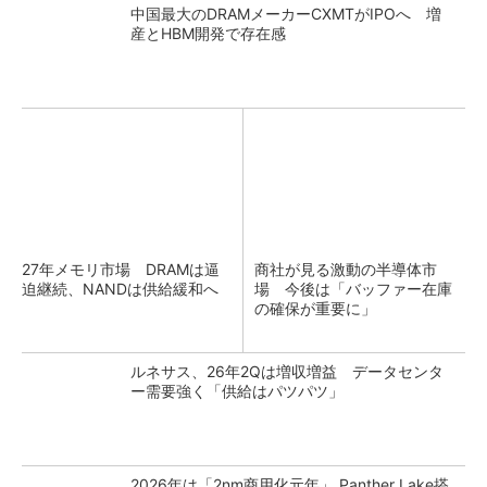
中国最大のDRAMメーカーCXMTがIPOへ 増
産とHBM開発で存在感
27年メモリ市場 DRAMは逼
商社が見る激動の半導体市
迫継続、NANDは供給緩和へ
場 今後は「バッファー在庫
の確保が重要に」
ルネサス、26年2Qは増収増益 データセンタ
ー需要強く「供給はパツパツ」
2026年は「2nm商用化元年」 Panther Lake搭