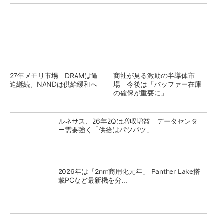
27年メモリ市場 DRAMは逼
商社が見る激動の半導体市
迫継続、NANDは供給緩和へ
場 今後は「バッファー在庫
の確保が重要に」
ルネサス、26年2Qは増収増益 データセンタ
ー需要強く「供給はパツパツ」
2026年は「2nm商用化元年」 Panther Lake搭
載PCなど最新機を分...