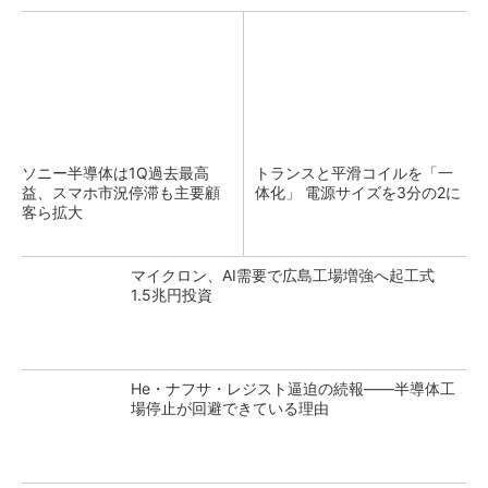
ソニー半導体は1Q過去最高
トランスと平滑コイルを「一
益、スマホ市況停滞も主要顧
体化」 電源サイズを3分の2に
客ら拡大
マイクロン、AI需要で広島工場増強へ起工式
1.5兆円投資
He・ナフサ・レジスト逼迫の続報――半導体工
場停止が回避できている理由