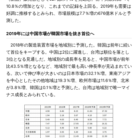
10.8％の増加となり、これまでの記録を上回る。2019年も需要は
好調に推移するとみられ、市場規模は7.7％増の676億米ドルと予
測した。
2019年には中国市場が韓国市場を抜き首位へ
2018年の製造装置市場を地域別に予測した。韓国は前年に続い
て首位をキープする。中国は2位に躍進し、台湾は順位を落とし
3位となる見通しだ。地域別の成長率を見ると、中国市場が前年
比43.5％増となるなど、地域別で最も高い伸長率が見込まれてい
る。次いで伸び率が大きいのは日本市場の32.1％増。東南アジア
を中心としたその他地域は19.3％増、欧州市場は11.6％増、北米
が3.8％増、韓国は0.1％増と予測した。台湾は地域別で唯一マイ
ナス成長とみられている。