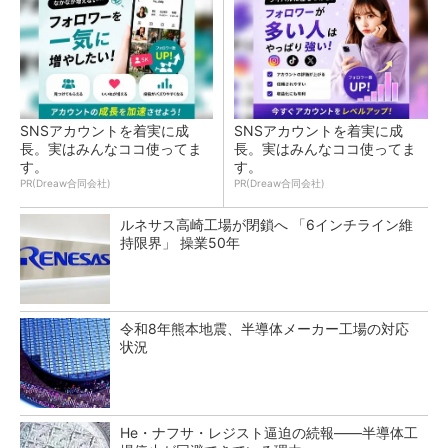
SNSアカウントを着実に成
SNSアカウントを着実に成
長。実はみんなココ使ってま
長。実はみんなココ使ってま
す。
す。
PR(Dreaw合同会社)
PR(Dreaw合同会社)
ルネサス高崎工場が閉鎖へ 「6インチライン維
持限界」 操業50年
令和8年熊本地震、半導体メーカー工場の対応
状況
He・ナフサ・レジスト逼迫の続報――半導体工