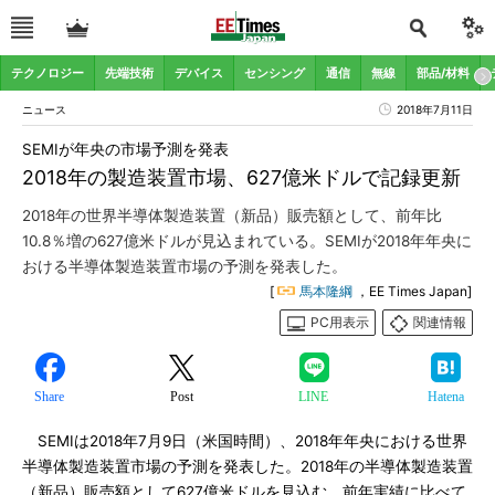
テクノロジー
先端技術
デバイス
センシング
通信
無線
部品/材料
ニュース
2018年7月11日
SEMIが年央の市場予測を発表
2018年の製造装置市場、627億米ドルで記録更新
2018年の世界半導体製造装置（新品）販売額として、前年比
10.8％増の627億米ドルが見込まれている。SEMIが2018年年央に
おける半導体製造装置市場の予測を発表した。
[
馬本隆綱
，EE Times Japan]
PC用表示
関連情報
Share
Post
LINE
Hatena
SEMIは2018年7月9日（米国時間）、2018年年央における世界
半導体製造装置市場の予測を発表した。2018年の半導体製造装置
（新品）販売額として627億米ドルを見込む。前年実績に比べて