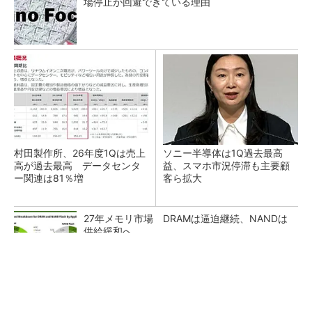
場停止が回避できている理由
村田製作所、26年度1Qは売上
ソニー半導体は1Q過去最高
高が過去最高 データセンタ
益、スマホ市況停滞も主要顧
ー関連は81％増
客ら拡大
27年メモリ市場 DRAMは逼迫継続、NANDは
供給緩和へ
マイクロン、AI需要で広島工場増強へ起工式
1.5兆円投資