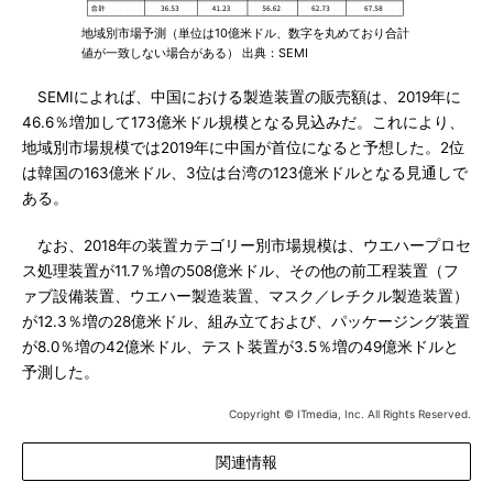
地域別市場予測（単位は10億米ドル、数字を丸めており合計
値が一致しない場合がある） 出典：SEMI
SEMIによれば、中国における製造装置の販売額は、2019年に
46.6％増加して173億米ドル規模となる見込みだ。これにより、
地域別市場規模では2019年に中国が首位になると予想した。2位
は韓国の163億米ドル、3位は台湾の123億米ドルとなる見通しで
ある。
なお、2018年の装置カテゴリー別市場規模は、ウエハープロセ
ス処理装置が11.7％増の508億米ドル、その他の前工程装置（フ
ァブ設備装置、ウエハー製造装置、マスク／レチクル製造装置）
が12.3％増の28億米ドル、組み立ておよび、パッケージング装置
が8.0％増の42億米ドル、テスト装置が3.5％増の49億米ドルと
予測した。
Copyright © ITmedia, Inc. All Rights Reserved.
関連情報