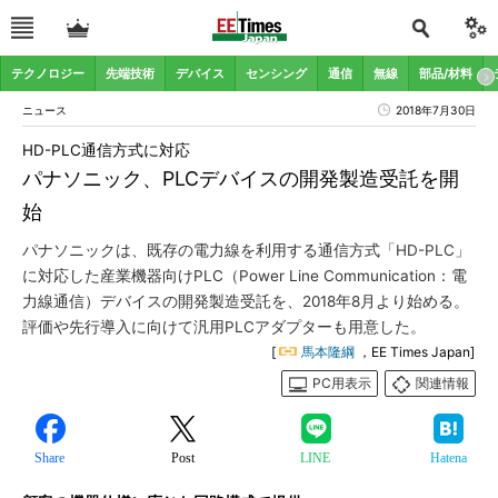
テクノロジー
先端技術
デバイス
センシング
通信
無線
部品/材料
ニュース
2018年7月30日
HD-PLC通信方式に対応
パナソニック、PLCデバイスの開発製造受託を開
始
パナソニックは、既存の電力線を利用する通信方式「HD-PLC」
に対応した産業機器向けPLC（Power Line Communication：電
力線通信）デバイスの開発製造受託を、2018年8月より始める。
評価や先行導入に向けて汎用PLCアダプターも用意した。
[
馬本隆綱
，EE Times Japan]
PC用表示
関連情報
Share
Post
LINE
Hatena