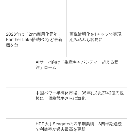
2026年は「2nm商用化元年」
画像鮮明化を1チップで実現
Panther Lake搭載PCなど最新
組み込みも容易に
機を分...
AIサーバ向け「生産キャパシティー超える受
注」ローム
中国パワー半導体市場、35年に3兆2742億円規
模に 価格競争さらに激化
HDD大手Seagateの四半期業績、3四半期連続
で利益率が過去最高を更新