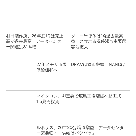
村田製作所、26年度1Qは売上
ソニー半導体は1Q過去最高
高が過去最高 データセンタ
益、スマホ市況停滞も主要顧
ー関連は81％増
客ら拡大
27年メモリ市場 DRAMは逼迫継続、NANDは
供給緩和へ
マイクロン、AI需要で広島工場増強へ起工式
1.5兆円投資
ルネサス、26年2Qは増収増益 データセンタ
ー需要強く「供給はパツパツ」