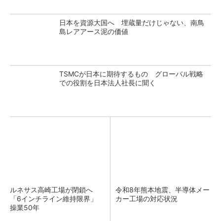
日本を資源大国へ 埋蔵量だけじゃない、南鳥
島レアアース泥の価値
TSMCが日本に期待するもの グローバル戦略
での役割を日本法人社長に聞く
ルネサス高崎工場が閉鎖へ
令和8年熊本地震、半導体メー
「6インチライン維持限界」
カー工場の対応状況
操業50年