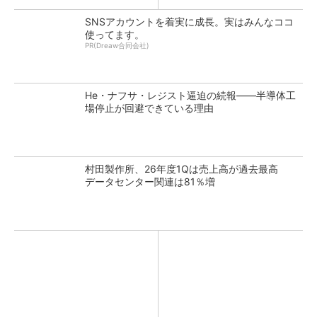
SNSアカウントを着実に成長。実はみんなココ
使ってます。
PR(Dreaw合同会社)
He・ナフサ・レジスト逼迫の続報――半導体工
場停止が回避できている理由
村田製作所、26年度1Qは売上高が過去最高
データセンター関連は81％増