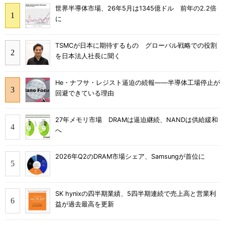
世界半導体市場、26年5月は1345億ドル 前年の2.2倍
に
TSMCが日本に期待するもの グローバル戦略での役割
を日本法人社長に聞く
He・ナフサ・レジスト逼迫の続報――半導体工場停止が
回避できている理由
27年メモリ市場 DRAMは逼迫継続、NANDは供給緩和
へ
2026年Q2のDRAM市場シェア、Samsungが首位に
SK hynixの四半期業績、5四半期連続で売上高と営業利
益が過去最高を更新