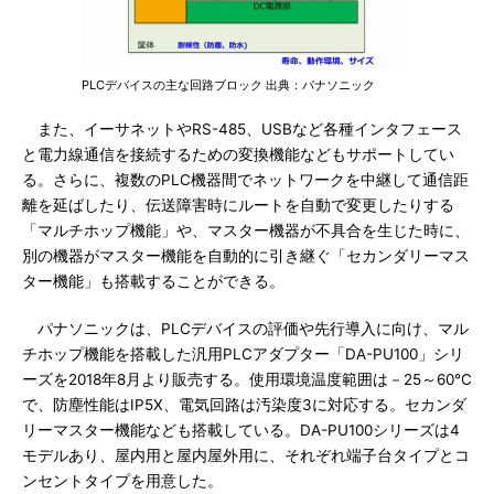
PLCデバイスの主な回路ブロック 出典：パナソニック
また、イーサネットやRS-485、USBなど各種インタフェース
と電力線通信を接続するための変換機能などもサポートしてい
る。さらに、複数のPLC機器間でネットワークを中継して通信距
離を延ばしたり、伝送障害時にルートを自動で変更したりする
「マルチホップ機能」や、マスター機器が不具合を生じた時に、
別の機器がマスター機能を自動的に引き継ぐ「セカンダリーマス
ター機能」も搭載することができる。
パナソニックは、PLCデバイスの評価や先行導入に向け、マル
チホップ機能を搭載した汎用PLCアダプター「DA-PU100」シリ
ーズを2018年8月より販売する。使用環境温度範囲は－25～60℃
で、防塵性能はIP5X、電気回路は汚染度3に対応する。セカンダ
リーマスター機能なども搭載している。DA-PU100シリーズは4
モデルあり、屋内用と屋内屋外用に、それぞれ端子台タイプとコ
ンセントタイプを用意した。