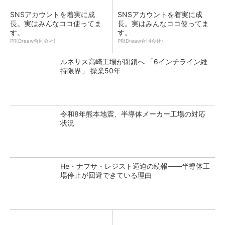
SNSアカウントを着実に成
SNSアカウントを着実に成
長。実はみんなココ使ってま
長。実はみんなココ使ってま
す。
す。
PR(Dreaw合同会社)
PR(Dreaw合同会社)
ルネサス高崎工場が閉鎖へ 「6インチライン維
持限界」 操業50年
令和8年熊本地震、半導体メーカー工場の対応
状況
He・ナフサ・レジスト逼迫の続報――半導体工
場停止が回避できている理由