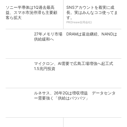
ソニー半導体は1Q過去最高
SNSアカウントを着実に成
益、スマホ市況停滞も主要顧
長。実はみんなココ使ってま
客ら拡大
す。
PR(Dreaw合同会社)
27年メモリ市場 DRAMは逼迫継続、NANDは
供給緩和へ
マイクロン、AI需要で広島工場増強へ起工式
1.5兆円投資
ルネサス、26年2Qは増収増益 データセンタ
ー需要強く「供給はパツパツ」