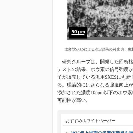
改良型SXESによる測定結果の例 出典：東
研究グループは、開発した回析格子
テストの結果、ホウ素の信号強度が
子が販売している汎用SXESにも
る。理論的にはさらなる強度向上
添加された濃度10ppm以下のホ
可能性が高い。
おすすめホワイトペーパー