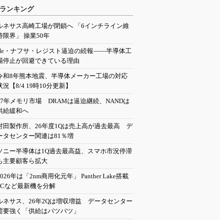
ランキング
ルネサス高崎工場が閉鎖へ 「6インチライン維
持限界」 操業50年
He・ナフサ・レジスト逼迫の続報――半導体工
場停止が回避できている理由
令和8年熊本地震、半導体メーカー工場の対応
状況【8/4 19時10分更新】
27年メモリ市場 DRAMは逼迫継続、NANDは
供給緩和へ
村田製作所、26年度1Qは売上高が過去最高 デ
ータセンター関連は81％増
ソニー半導体は1Q過去最高益、スマホ市況停滞
も主要顧客ら拡大
2026年は「2nm商用化元年」 Panther Lake搭載
PCなど最新機を分解
ルネサス、26年2Qは増収増益 データセンター
需要強く「供給はパツパツ」