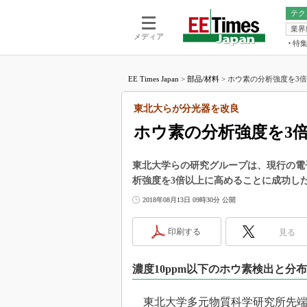
テク
業界
電池／エネル
ア
メディア
特
メ
福田昭の
LS
EE Times Japan
>
部品/材料
>
ホウ素の分析強度を3倍
福田昭の
マ
湯之上隆
東北大らが分光器を改良
FP
大山聡の
ホウ素の分析強度を3
大原雄介
ック
東北大学らの研究グループは、現行の電
リタイア
析強度を3倍以上に高めることに成功し
学漂流記
2018年08月13日 09時30分 公開
世界を「
踊るバズワ
印刷する
見る
Buzzwo
この10
濃度10ppm以下のホウ素検出と分
で起こる
製品分解
東北大学多元物質科学研究所先端