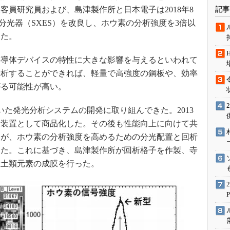
術を知る
客員研究員および、島津製作所と日本電子は2018年8
記事
エンジニア”が仕掛けた社内
分光器（SXES）を改良し、ホウ素の分析強度を3倍以
念の180日
した。
ションは日本を救うのか
導体デバイスの特性に大きな影響を与えるといわれて
IoT通信
分析することができれば、軽量で高強度の鋼板や、効率
ナリスト「未来展望」
がる可能性が高い。
愛されないエンジニア」の
行動論
いた発光分析システムの開発に取り組んできた。2013
析装置として商品化した。その後も性能向上に向けて共
氏が、ホウ素の分析強度を高めるための分光配置と回析
った。これに基づき、島津製作所が回析格子を作製、寺
希土類元素の成膜を行った。