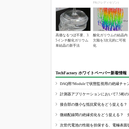
1.125%
PR(クレディセゾン)
高価なるつぼ不要、3.
酸化ガリウムの結晶内
5インチ酸化ガリウム
欠陥を3次元的に可視
単結晶の新手法
化
TechFactory ホワイトペーパー新着情報
DAQ用?Moduleで状態監視用の絶縁
計測器アプリケーションにおいて7.5桁
接合部の微小な抵抗変化をどう捉える？
微細配線間の絶縁劣化をどう捉える？ 
次世代電池の性能を担保する、電極表面