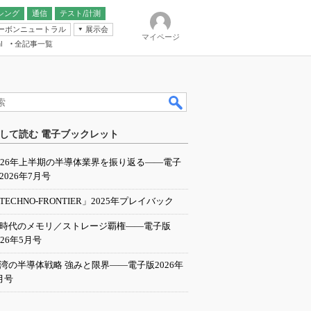
シング
通信
テスト/計測
ーボンニュートラル
展示会
マイページ
全記事一覧
l
ンピューティング
して読む 電子ブックレット
IER
026年上半期の半導体業界を振り返る――電子
2026年7月号
TECHNO-FRONTIER」2025年プレイバック
I時代のメモリ／ストレージ覇権――電子版
026年5月号
湾の半導体戦略 強みと限界――電子版2026年
月号