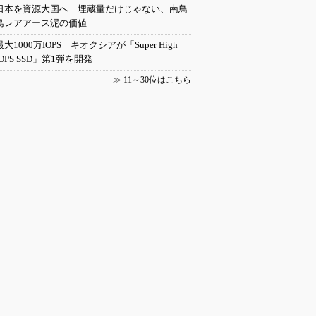
日本を資源大国へ 埋蔵量だけじゃない、南鳥
島レアアース泥の価値
最大1000万IOPS キオクシアが「Super High
IOPS SSD」第1弾を開発
≫
11～30位はこちら