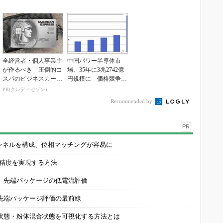
ている理由
値
全経営者・個人事業主
中国パワー半導体市
が作るべき「圧倒的コ
場、35年に3兆2742億
スパのビジネスカー
円規模に 価格競争さ
ド」
らに激化
PR(クレディセゾン)
Recommended by
PR
チャンネルを構成、位相マッチングが容易に
の精度を実現する方法
 先端パッケージの低電流評価
先端パッケージ評価の最前線
状態・粉体混合状態を可視化する方法とは