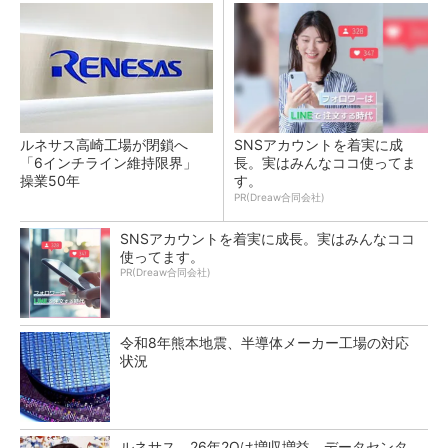
ルネサス高崎工場が閉鎖へ
SNSアカウントを着実に成
「6インチライン維持限界」
長。実はみんなココ使ってま
操業50年
す。
PR(Dreaw合同会社)
SNSアカウントを着実に成長。実はみんなココ
使ってます。
PR(Dreaw合同会社)
令和8年熊本地震、半導体メーカー工場の対応
状況
ルネサス、26年2Qは増収増益 データセンタ