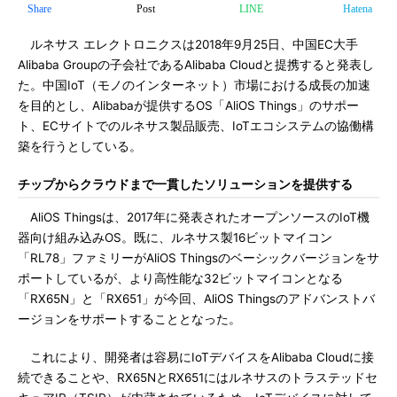
Share
Post
LINE
Hatena
ルネサス エレクトロニクスは2018年9月25日、中国EC大手
Alibaba Groupの子会社であるAlibaba Cloudと提携すると発表し
た。中国IoT（モノのインターネット）市場における成長の加速
を目的とし、Alibabaが提供するOS「AliOS Things」のサポー
ト、ECサイトでのルネサス製品販売、IoTエコシステムの協働構
築を行うとしている。
チップからクラウドまで一貫したソリューションを提供する
AliOS Thingsは、2017年に発表されたオープンソースのIoT機
器向け組み込みOS。既に、ルネサス製16ビットマイコン
「RL78」ファミリーがAliOS Thingsのベーシックバージョンをサ
ポートしているが、より高性能な32ビットマイコンとなる
「RX65N」と「RX651」が今回、AliOS Thingsのアドバンストバ
ージョンをサポートすることとなった。
これにより、開発者は容易にIoTデバイスをAlibaba Cloudに接
続できることや、RX65NとRX651にはルネサスのトラステッドセ