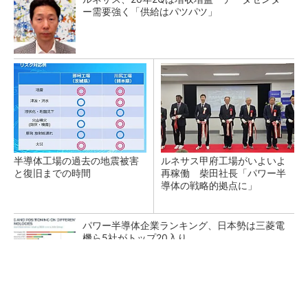
ー需要強く「供給はパツパツ」
半導体工場の過去の地震被害
ルネサス甲府工場がいよいよ
と復旧までの時間
再稼働 柴田社長「パワー半
導体の戦略的拠点に」
パワー半導体企業ランキング、日本勢は三菱電
機ら5社がトップ20入り
想定以上に早い生産再開、10年前の教訓生きる