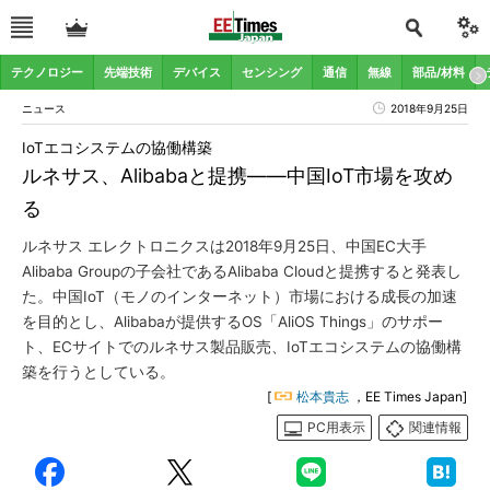
テクノロジー
先端技術
デバイス
センシング
通信
無線
部品/材料
ニュース
2018年9月25日
IoTエコシステムの協働構築
ルネサス、Alibabaと提携――中国IoT市場を攻め
る
ルネサス エレクトロニクスは2018年9月25日、中国EC大手
Alibaba Groupの子会社であるAlibaba Cloudと提携すると発表し
た。中国IoT（モノのインターネット）市場における成長の加速
を目的とし、Alibabaが提供するOS「AliOS Things」のサポー
ト、ECサイトでのルネサス製品販売、IoTエコシステムの協働構
築を行うとしている。
[
松本貴志
，EE Times Japan]
PC用表示
関連情報