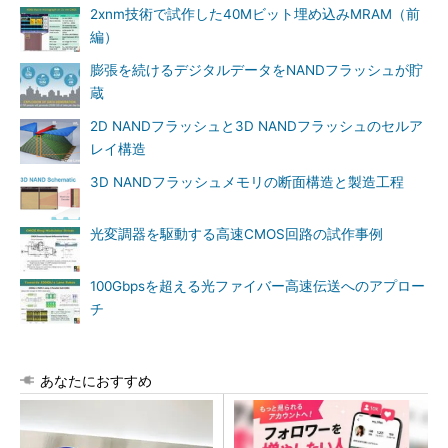
2xnm技術で試作した40Mビット埋め込みMRAM（前
編）
膨張を続けるデジタルデータをNANDフラッシュが貯
蔵
2D NANDフラッシュと3D NANDフラッシュのセルア
レイ構造
3D NANDフラッシュメモリの断面構造と製造工程
光変調器を駆動する高速CMOS回路の試作事例
100Gbpsを超える光ファイバー高速伝送へのアプロー
チ
あなたにおすすめ