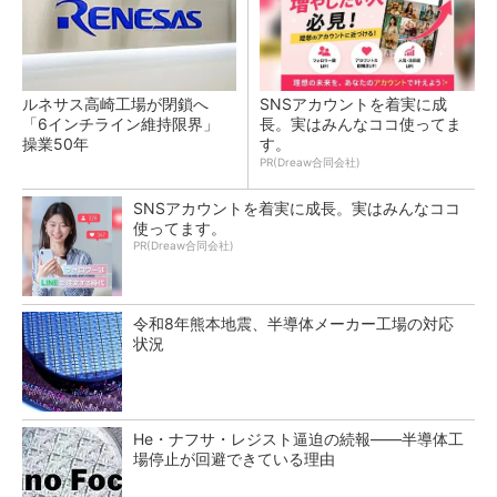
ルネサス高崎工場が閉鎖へ
SNSアカウントを着実に成
「6インチライン維持限界」
長。実はみんなココ使ってま
操業50年
す。
PR(Dreaw合同会社)
SNSアカウントを着実に成長。実はみんなココ
使ってます。
PR(Dreaw合同会社)
令和8年熊本地震、半導体メーカー工場の対応
状況
He・ナフサ・レジスト逼迫の続報――半導体工
場停止が回避できている理由