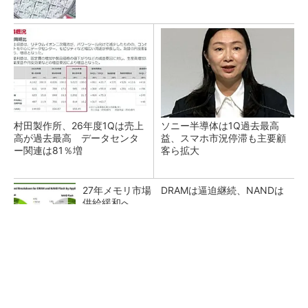
村田製作所、26年度1Qは売上
ソニー半導体は1Q過去最高
高が過去最高 データセンタ
益、スマホ市況停滞も主要顧
ー関連は81％増
客ら拡大
27年メモリ市場 DRAMは逼迫継続、NANDは
供給緩和へ
マイクロン、AI需要で広島工場増強へ起工式
1.5兆円投資