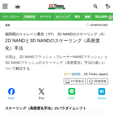
テクノロジー
先端技術
デバイス
センシング
通信
無線
部品/材料
連載
2018年9月28日
福田昭のストレージ通信（117） 3D NANDのスケーリング（5）
2D NANDと3D NANDのスケーリング（高密度
化）手法
今回は、2D NANDフラッシュ（プレーナーNANDフラッシュ）と
3D NANDフラッシュのスケーリング（高密度化）手法の違いに
ついて解説する。
[
福田昭
，EE Times Japan]
PC用表示
関連情報
Share
Post
LINE
Hatena
スケーリング（高密度化手法）のパラダイムシフト