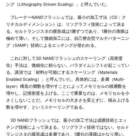
ング（Lithography Driven Scaling）」と呼んでいた。
プレーナーNANDフラッシュでは、最小の加工寸法（CD：ク
リチカルディメンション）は、リソグラフィ技術によって決ま
る。セルトランジスタの膜形成は1層ずつであり、1層分の薄膜は
極めて薄い。そして微細加工には、自己整合型マルチパターニン
グ（SAMP）技術によるエッチングが使われる。
これに対して3D NANDフラッシュのスケーリング（高密度
化）手法は、微細化に頼らない。パラダイムシフトが起こってい
る。講演では「材料が可能にするスケーリング（Materials
Enabled Scaling）」と呼んでいた。具体的には、多層（Multi-
layer）構造の層数を増やすことによってメモリセルの積層数を
増やし、記憶密度を上げる。ここで重要なのは、メモリセルを小
さくしないことだ。メモリセルの大きさを変えずに、積み上げる
数を増やす、というスケーリングである。
3D NANDフラッシュでは、最小の加工寸法は成膜技術とエッ
チング技術によって決まる。リソグラフィ技術ではない。セルト
ランジスタの膜形成は多層であり、1層分の薄膜はかなり厚い。