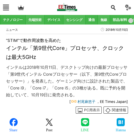
テクノロジー
先端技術
デバイス
センシング
通信
無線
部品/材料
ニュース
2018年10月15日
“STIM”で動作周波数を高めた
インテル「第9世代Core」プロセッサ、クロック
は最大5GHz
インテルは2018年10月11日、デスクトップ向けの最新プロセッサ
「第9世代インテル Coreプロセッサー（以下、第9世代Coreプロ
セッサー）」を発表した。ゲーミング向けに設計された製品で、
「Core i9」「Core i7」「Core i5」の3種がある。既に予約を開
始していて、10月19日に発売される。
[
村尾麻悠子
，EE Times Japan]
PC用表示
関連情報
Share
Post
LINE
Hatena