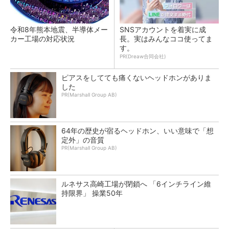
令和8年熊本地震、半導体メー
SNSアカウントを着実に成
カー工場の対応状況
長。実はみんなココ使ってま
す。
PR(Dreaw合同会社)
ピアスをしてても痛くないヘッドホンがありま
した
PR(Marshall Group AB)
64年の歴史が宿るヘッドホン、いい意味で「想
定外」の音質
PR(Marshall Group AB)
ルネサス高崎工場が閉鎖へ 「6インチライン維
持限界」 操業50年