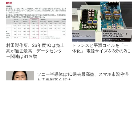
村田製作所、26年度1Qは売上
トランスと平滑コイルを「一
高が過去最高 データセンタ
体化」 電源サイズを3分の2に
ー関連は81％増
ソニー半導体は1Q過去最高益、スマホ市況停滞
も主要顧客ら拡大
SNSアカウントを着実に成長。実はみんなココ
使ってます。
PR(Dreaw合同会社)