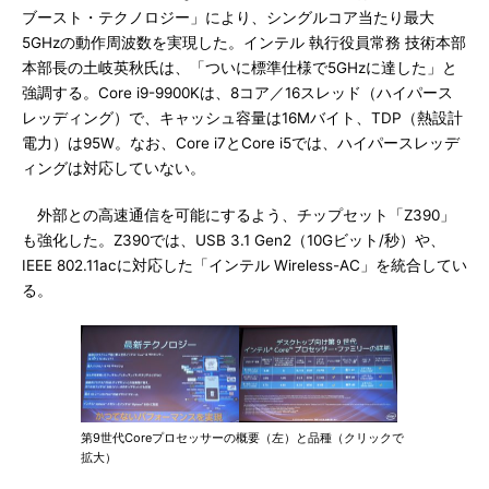
ブースト・テクノロジー」により、シングルコア当たり最大
5GHzの動作周波数を実現した。インテル 執行役員常務 技術本部
本部長の土岐英秋氏は、「ついに標準仕様で5GHzに達した」と
強調する。Core i9-9900Kは、8コア／16スレッド（ハイパース
レッディング）で、キャッシュ容量は16Mバイト、TDP（熱設計
電力）は95W。なお、Core i7とCore i5では、ハイパースレッデ
ィングは対応していない。
外部との高速通信を可能にするよう、チップセット「Z390」
も強化した。Z390では、USB 3.1 Gen2（10Gビット/秒）や、
IEEE 802.11acに対応した「インテル Wireless-AC」を統合してい
る。
第9世代Coreプロセッサーの概要（左）と品種（クリックで
拡大）