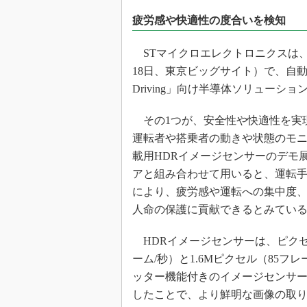
光伝送技
疲労感や快適性の度合いを検知
“異端児
改革、執
STマイクロエレクトロニクスは、「オ
イノベー
18日、東京ビッグサイト）で、自動
JASA発
Driving」向け半導体ソリューシ
IHSア
その1つが、安全性や快適性を実
「英語に
ための新
運転者や搭乗者の動きや状態のモ
載用HDRイメージセンサーのデモ展
アと組み合わせて用いると、運転
により、疲労感や運転への集中度
人命の保護に貢献できるとみてい
HDRイメージセンサーは、ピクセル
ーム/秒）と1.6Mピクセル（85
ッター機能付きのイメージセンサー
したことで、より鮮明な画像の取