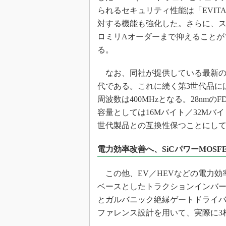
られるセキュリティ性能は「EVITA
対する機能も強化した。さらに、
ロミリAオーダーまで抑えることが
る。
なお、同社が提供している最新の車載
代である。これに続く第3世代品には、A
周波数は400MHzとなる。28nmの
容量としては16Mバイト／32Mバ
世代製品との互換性保つことにし
電力効率改善へ、SiCパワーMOSF
この他、EV／HEVなどの電力効率
ベースとしたトラクションインバータ
とガルバニック絶縁ゲートドライバー
ファレンス設計を用いて、実際に3