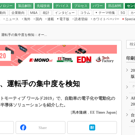
ノロジー
製品解剖
先端技術
デバイス
プロセス
パワー
部品材料
セン
動向
企業動向
統計
インタビュー
コラム
テーマ特集
カ
M&A
5G
ギー
ナログ
無線
集
ニュース
海外
国内
連載
電子版
読者登録
ホワイトペーパー
Specia
フィジカルAI
IoT・エッジコ
モリ
EXPO
Microchip情報
ストレージ通信
EE Times Japan×EDN Japan統合電
エッジAI
子版
I
SEMICON Japan
運転手の集中度を検知：オー...
デバイス通信
パワーエレクトロニクス
電子ブックレット
イコン
CEATEC
のナノフォーカス
半導体後工程
GA
EdgeTech＋
業界スコープ
読者調査（EE Times Research）
印刷
TECHNO-FRONT
のエレ・組み込みプレイバ
カーボンニュートラル
2
人とくるま展
版
IoT
直前エンジニアの社会人大
ー、運転手の集中度を検知
電源設計（EDN Japan）
「
数字」で回してみよう
エレクトロニクス入門（EDN
A
トモーティブ ワールド2019」で、自動車の電子化や電動化の
Japan）
ード ～Behind the
2
g」向け半導体ソリューションを紹介した。
rd
[
馬本隆綱
，
EE Times Japan
]
年で起こったこと、次の10年
台
こと
4
Share
で探るアジアの新トレンド