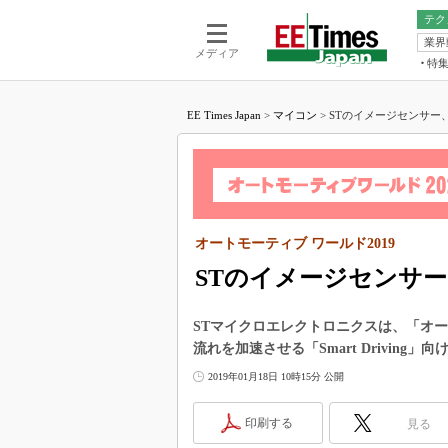
テク
業界
電池／エネル
ア
メディア
特
メ
福田昭の
LS
EE Times Japan
>
マイコン
>
STのイメージセンサー、
福田昭の
マ
湯之上隆
FP
大山聡の
大原雄介
ック
オートモーティブ ワールド2019
リタイア
学漂流記
STのイメージセンサ
世界を「
STマイクロエレクトロニクスは、「オー
踊るバズワ
流れを加速させる「Smart Drivin
Buzzwo
2019年01月18日 10時15分 公開
この10
で起こる
印刷する
見る
製品分解