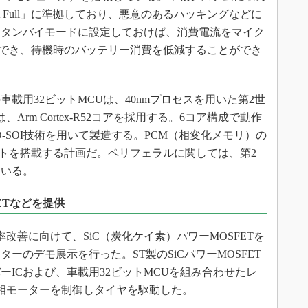
 Full」に準拠しており、悪意のあるハッキングなどに
スタンバイモードに設定しておけば、消費電流をマイク
でき、待機時のバッテリー消費を低減することができ
用32ビットMCUは、40nmプロセスを用いた第2世
rm Cortex-R52コアを採用する。6コア構成で動作
FD-SOI技術を用いて製造する。PCM（相変化メモリ）の
イトを搭載する計画だ。ペリフェラルに関しては、第2
ている。
ETなどを提供
改善に向けて、SiC（炭化ケイ素）パワーMOSFETを
ーのデモ展示を行った。ST製のSiCパワーMOSFET
ICおよび、車載用32ビットMCUを組み合わせたレ
相モーターを制御しタイヤを駆動した。