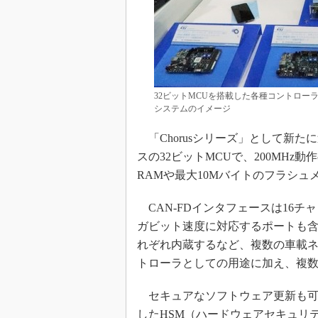
32ビットMCUを搭載した各種コントロ
システムのイメージ
「Chorusシリーズ」として新たに追加し
スの32ビットMCUで、200MHz動
RAMや最大10Mバイトのフラシ
CAN-FDインタフェースは16チャ
ガビット速度に対応するポートも含
れぞれ内蔵するなど、複数の車載
トローラとしての用途に加え、複数
セキュアなソフトウェア更新も可能
したHSM（ハードウェアセキュリ