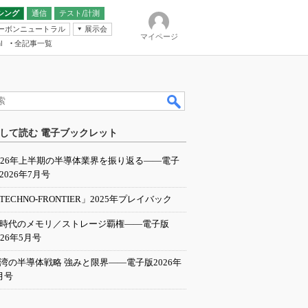
シング
通信
テスト/計測
ーボンニュートラル
展示会
マイページ
全記事一覧
l
ンピューティング
して読む 電子ブックレット
IER
026年上半期の半導体業界を振り返る――電子
2026年7月号
TECHNO-FRONTIER」2025年プレイバック
I時代のメモリ／ストレージ覇権――電子版
026年5月号
湾の半導体戦略 強みと限界――電子版2026年
月号