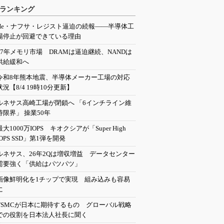
ランキング
He・ナフサ・レジスト逼迫の続報――半導体工
場停止が回避できている理由
27年メモリ市場 DRAMは逼迫継続、NANDは
供給緩和へ
令和8年熊本地震、半導体メーカー工場の対応
状況【8/4 19時10分更新】
ルネサス高崎工場が閉鎖へ 「6インチライン維
持限界」 操業50年
最大1000万IOPS キオクシアが「Super High
IOPS SSD」第1弾を開発
ルネサス、26年2Qは増収増益 データセンター
需要強く「供給はパツパツ」
画像鮮明化を1チップで実現 組み込みも容易
に
TSMCが日本に期待するもの グローバル戦略
での役割を日本法人社長に聞く