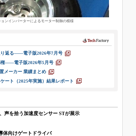
クションインバーターによるモーター制御の模様
り返る――電子版2026年7月号
権――電子版2026年5月号
装置メーカー 業績まとめ
ケート（2025年実施）結果レポート
イコン、声を拾う加速度センサー STが展示
導体向けゲートドライバ