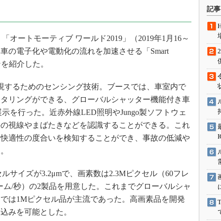
術を知る
記事
エンジニア”が仕掛けた社内
念の180日
ートモーティブ ワールド2019」（2019年1月16～
ションは日本を救うのか
車の電子化や電動化の流れを加速させる「Smart
IoT通信
ョンを紹介した。
ナリスト「未来展望」
現するためのセンシング技術。ブースでは、車室内で
愛されないエンジニア」の
行動論
ニタリングができる、グローバルシャッター機能付き車
示を行った。近赤外線LED照明やJungo製ソフトウェ
手の視線やまばたきなどを認識することができる。これ
、快適性の度合いを検知することができ、事故の低減や
る。
サイズが3.2μmで、画素数は2.3Mピクセル（60フレ
フレーム/秒）の2製品を用意した。これまでグローバルシャ
では1Mピクセル品が主流であった。高画素品を開発
り込みを可能とした。