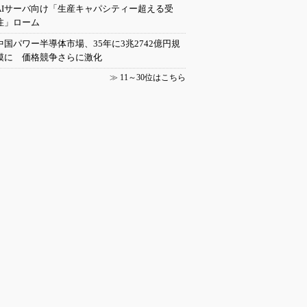
AIサーバ向け「生産キャパシティー超える受
注」ローム
中国パワー半導体市場、35年に3兆2742億円規
模に 価格競争さらに激化
≫
11～30位はこちら