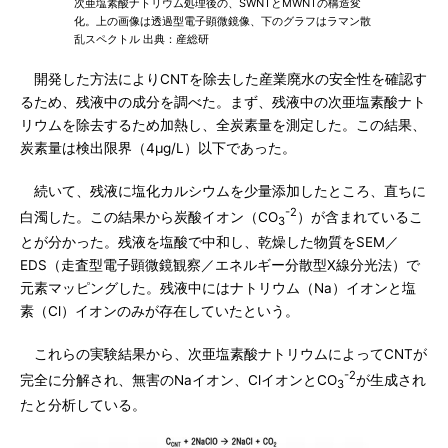
次亜塩素酸ナトリウム処理後の、SWNTとMWNTの構造変
化。上の画像は透過型電子顕微鏡像、下のグラフはラマン散
乱スペクトル 出典：産総研
開発した方法によりCNTを除去した産業廃水の安全性を確認す
るため、残液中の成分を調べた。まず、残液中の次亜塩素酸ナト
リウムを除去するため加熱し、全炭素量を測定した。この結果、
炭素量は検出限界（4μg/L）以下であった。
続いて、残液に塩化カルシウムを少量添加したところ、直ちに
-2
白濁した。この結果から炭酸イオン（CO
）が含まれているこ
3
とが分かった。残液を塩酸で中和し、乾燥した物質をSEM／
EDS（走査型電子顕微鏡観察／エネルギー分散型X線分光法）で
元素マッピングした。残液中にはナトリウム（Na）イオンと塩
素（Cl）イオンのみが存在していたという。
これらの実験結果から、次亜塩素酸ナトリウムによってCNTが
-2
完全に分解され、無害のNaイオン、ClイオンとCO
が生成され
3
たと分析している。