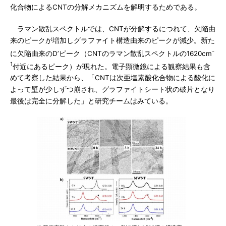
化合物によるCNTの分解メカニズムを解明するためである。
ラマン散乱スペクトルでは、CNTが分解するにつれて、欠陥由
来のピークが増加しグラファイト構造由来のピークが減少。新た
-
に欠陥由来のD’ピーク（CNTのラマン散乱スペクトルの1620cm
1
付近にあるピーク）が現れた。電子顕微鏡による観察結果も含
めて考察した結果から、「CNTは次亜塩素酸化合物による酸化に
よって壁が少しずつ崩され、グラファイトシート状の破片となり
最後は完全に分解した」と研究チームはみている。