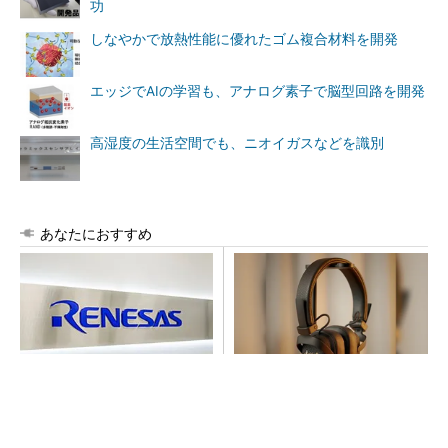
功
しなやかで放熱性能に優れたゴム複合材料を開発
エッジでAIの学習も、アナログ素子で脳型回路を開発
高湿度の生活空間でも、ニオイガスなどを識別
あなたにおすすめ
ルネサス高崎工場が閉鎖へ
64年の歴史が宿るヘッドホ
「6インチライン維持限界」
ン、いい意味で「想定外」の
操業50年
音質
PR(Marshall Group AB)