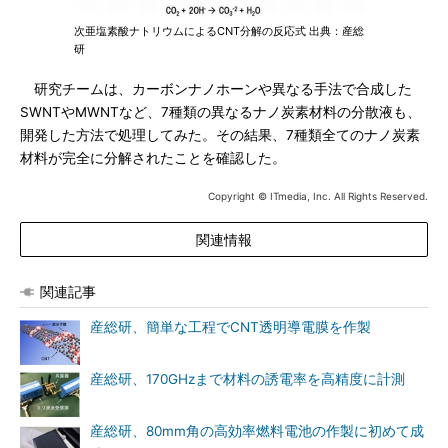
次亜塩素酸ナトリウムによるCNT分解の反応式 出典：産総
研
研究チームは、カーボンナノホーンや異なる手法で合成した
SWNTやMWNTなど、7種類の異なるナノ炭素材料の分散液も、
開発した方法で処理してみた。その結果、7種類全てのナノ炭素
材料が完全に分解されたことを確認した。
Copyright © ITmedia, Inc. All Rights Reserved.
関連情報
関連記事
産総研、簡単な工程でCNT透明導電膜を作製
産総研、170GHzまで材料の誘電率を高精度に計測
産総研、80mm角の高効率燃料電池の作製に初めて成