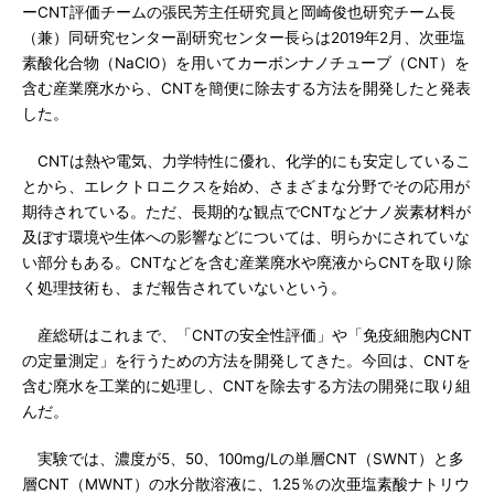
ーCNT評価チームの張民芳主任研究員と岡崎俊也研究チーム長
（兼）同研究センター副研究センター長らは2019年2月、次亜塩
素酸化合物（NaClO）を用いてカーボンナノチューブ（CNT）を
含む産業廃水から、CNTを簡便に除去する方法を開発したと発表
した。
CNTは熱や電気、力学特性に優れ、化学的にも安定しているこ
とから、エレクトロニクスを始め、さまざまな分野でその応用が
期待されている。ただ、長期的な観点でCNTなどナノ炭素材料が
及ぼす環境や生体への影響などについては、明らかにされていな
い部分もある。CNTなどを含む産業廃水や廃液からCNTを取り除
く処理技術も、まだ報告されていないという。
産総研はこれまで、「CNTの安全性評価」や「免疫細胞内CNT
の定量測定」を行うための方法を開発してきた。今回は、CNTを
含む廃水を工業的に処理し、CNTを除去する方法の開発に取り組
んだ。
実験では、濃度が5、50、100mg/Lの単層CNT（SWNT）と多
層CNT（MWNT）の水分散溶液に、1.25％の次亜塩素酸ナトリウ