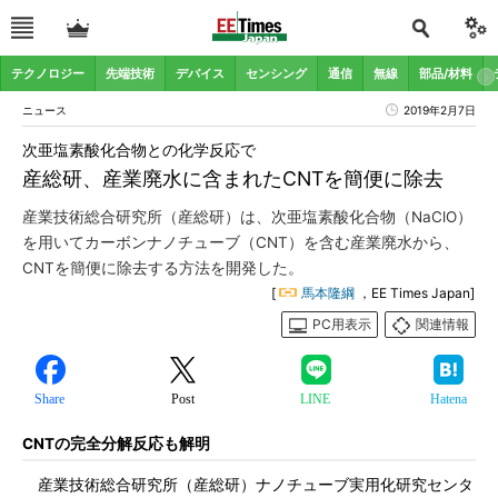
テクノロジー
先端技術
デバイス
センシング
通信
無線
部品/材料
ニュース
2019年2月7日
次亜塩素酸化合物との化学反応で
産総研、産業廃水に含まれたCNTを簡便に除去
産業技術総合研究所（産総研）は、次亜塩素酸化合物（NaClO）
を用いてカーボンナノチューブ（CNT）を含む産業廃水から、
CNTを簡便に除去する方法を開発した。
[
馬本隆綱
，EE Times Japan]
PC用表示
関連情報
Share
Post
LINE
Hatena
CNTの完全分解反応も解明
産業技術総合研究所（産総研）ナノチューブ実用化研究センタ