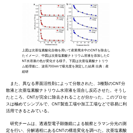
上図は次亜塩素酸化合物を用いて産業廃水中のCNTを除去し
たイメージ、中図は次亜塩素酸ナトリウム溶液を添加したC
NT水溶液の色が変化する様子。下図は次亜塩素酸ナトリウ
ム処理後に、波長700nmで吸光度を測定した結果 出典：産
総研
また、異なる界面活性剤によって分散された、3種類のCNT分
散液と次亜塩素酸ナトリウム水溶液を混合し反応させた。そうし
たところ、CNTが完全に除去されることが分かった。このプロセ
スは極めてシンプルで、CNT製造工場や加工工場などで容易に利
活用できるとみている。
研究チームは、透過型電子顕微鏡による観察とラマン分光の測
定を行い、分解過程にあるCNTの構造変化を調べた。次亜塩素酸