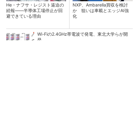
He・ナフサ・レジスト逼迫の
NXP、Ambarella買収を検討
続報――半導体工場停止が回
か 狙いは車載とエッジAI強
避できている理由
化
Wi-Fiの2.4GHz帯電波で発電、東北大学らが開
発
パワー半導体の「ワイヤー1本」も測定 光プ
ローブ電流センサー
画像鮮明化を1チップで実現 組み込みも容易
に