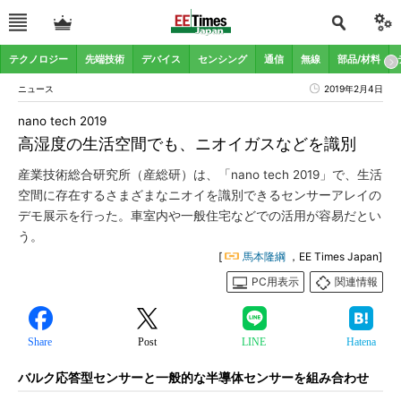
テクノロジー
先端技術
デバイス
センシング
通信
無線
部品/材料
ニュース
2019年2月4日
nano tech 2019
高湿度の生活空間でも、ニオイガスなどを識別
産業技術総合研究所（産総研）は、「nano tech 2019」で、生活
空間に存在するさまざまなニオイを識別できるセンサーアレイの
デモ展示を行った。車室内や一般住宅などでの活用が容易だとい
う。
[
馬本隆綱
，EE Times Japan]
PC用表示
関連情報
Share
Post
LINE
Hatena
バルク応答型センサーと一般的な半導体センサーを組み合わせ