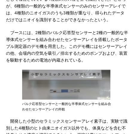
が、6種類の一般的な半導体式センサーのみのセンサーアレイで
は、4種類のニオイガスのうち3種類が重なり、得られたデータ
だけではニオイを識別することができなかったという。
ブースには、2種類のバルク応答型センサーと2種の一般的な半
導体式センサーを組み合わせたセンサーアレイを搭載したポータ
ブル測定器のデモ機を用意した。このデモ機にはセンサーアレイ
の他、会場内の空気を吸引／排出するためのポンプおよび、装置
を駆動するための電池が内蔵されている。
バルク応答型センサーと一般的な半導体式センサーを組み合
わせたセンサーアレイの外観
開発した小型のセラミックスセンサーアレイ素子は、実験で識
別した4種類のヒト由来ニオイガス以外でも、体臭などを含む不