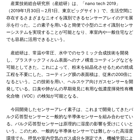
産業技術総合研究所（産総研）は、「nano tech 2019」
（2019年1月30日～2月1日、東京ビッグサイト）で、生活空間に
存在するさまざまなニオイを識別できるセンサーアレイのデモ展
示を行った。この素子を用いると簡便で小型のニオイ識別センサ
ーシステムを実現することが可能となり、車室内や一般住宅など
でも容易に活用できるという。
産総研は、常温や常圧、水中でのセラミック合成技術を開発
し、プラスチックフィルム表面へのナノ構造コーティングなどを
可能としてきた。これによって、粉末を結晶化させるための焼成
工程を不要にした。コーティング膜の表面積は、従来の200倍に
なるという。この技術を用い、ヘルスケア向けガスセンサーを開
発している。口臭や肺がんの早期発見に有用な低濃度揮発性有機
化合物（VOC）の検知が可能となる。
今回開発したセンサーアレイ素子は、これまで開発してきたバ
ルク応答型センサーと一般的な半導体センサーを組み合わせてい
る。バルク応答型センサーは原理的に湿度の影響を受けにくいと
いう。このため、一般的な半導体センサーでは難しかった高湿度
環境でも、呼気や室内空気のガス成分を測定でき、機械学習によ