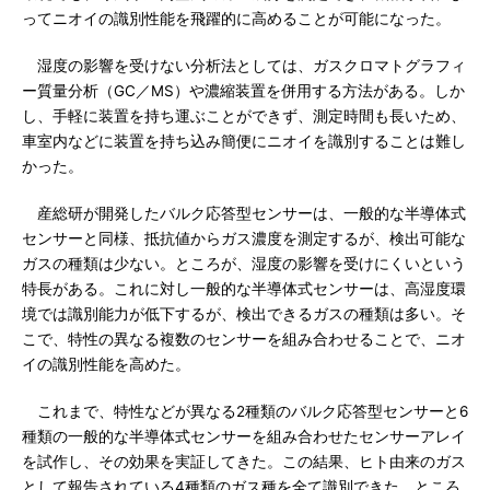
ってニオイの識別性能を飛躍的に高めることが可能になった。
湿度の影響を受けない分析法としては、ガスクロマトグラフィ
ー質量分析（GC／MS）や濃縮装置を併用する方法がある。しか
し、手軽に装置を持ち運ぶことができず、測定時間も長いため、
車室内などに装置を持ち込み簡便にニオイを識別することは難し
かった。
産総研が開発したバルク応答型センサーは、一般的な半導体式
センサーと同様、抵抗値からガス濃度を測定するが、検出可能な
ガスの種類は少ない。ところが、湿度の影響を受けにくいという
特長がある。これに対し一般的な半導体式センサーは、高湿度環
境では識別能力が低下するが、検出できるガスの種類は多い。そ
こで、特性の異なる複数のセンサーを組み合わせることで、ニオ
イの識別性能を高めた。
これまで、特性などが異なる2種類のバルク応答型センサーと6
種類の一般的な半導体式センサーを組み合わせたセンサーアレイ
を試作し、その効果を実証してきた。この結果、ヒト由来のガス
として報告されている4種類のガス種を全て識別できた。ところ