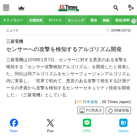
テクノロジー
先端技術
デバイス
センシング
通信
無線
部品/材料
ニュース
2019年2月7日
三菱電機
センサーへの攻撃を検知するアルゴリズム開発
三菱電機は2019年2月7日、センサーに対する悪意のある攻撃を
検知する「センサー攻撃検知アルゴリズム」を開発したと発表し
た。同社は同アルゴリズムをセンサーフュージョンアルゴリズム
内に実装し、「世界で初めて、悪意のある攻撃で発生する計測デ
ータの矛盾から攻撃を検知するセンサーセキュリティ技術を開発
した」（三菱電機）としている。
[
竹本達哉
，EE Times Japan]
PC用表示
関連情報
Share
Post
LINE
Hatena