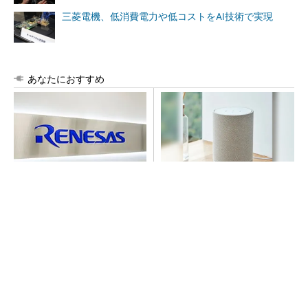
三菱電機、低消費電力や低コストをAI技術で実現
あなたにおすすめ
ルネサス高崎工場が閉鎖へ
デノンの空間オーディオ、凄
「6インチライン維持限界」
すぎた
操業50年
PR(デノン)
クラファン5,600万円以上！話題のスピーカー
を試してみた
PR(デノン)