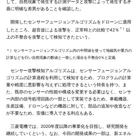
して、自然現象で発生する計測データと攻撃によって発生する矛
盾に明確な差異があることを確認した。
開発したセンサーフュージョンアルゴリズムをドローンに適用
＊）
したところ、超音波による攻撃を、正常時との比較で42％
以
上の不整合を攻撃として検知できたという。
＊）センサーフュージョンアルゴリズム内の中間値を使って地磁気や重力の
計算などを行い自然現象の数値と一致した場合を不整合0％と定義
センサー攻撃検知アルゴリズムは、センサーフュージョンアル
ゴリズムの計算過程を利用して検知するため、プログラムの計算
量や精度に悪影響を与えずに処理できるという特長を持つ。ま
た、既存のセンサーの性能や構成を変更する必要はなく、センサ
ー内部の信号処理回路の一部として実装できるため、車載機器、
生産設備、ドローンなどの機器に対して、部品の追加や改造など
が不要なため、安価に導入できる利点もある。
三菱電機では、2020年度以降の事業化を目指し、研究開発を
継続していくという。なお、今回の開発成果の一部は、新エネル