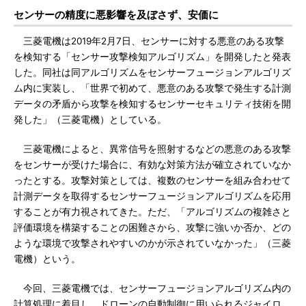
センサーの精度に悪影響を及ぼさず、安価に
三菱電機は2019年2月7日、センサーに対する悪意のある攻撃
を検知する「センサー攻撃検知アルゴリズム」を開発したと発表
した。同社は同アルゴリズムをセンサーフュージョンアルゴリズ
ム内に実装し、「世界で初めて、悪意のある攻撃で発生する計測
データの矛盾から攻撃を検知するセンサーセキュリティ技術を開
発した」（三菱電機）としている。
三菱電機によると、異常信号を照射するなどの悪意のある攻撃
をセンサーが受けた場合に、有効な対策方法が確立されていなか
ったとする。攻撃対策としては、複数のセンサーを組み合わせて
計測データを取得するセンサーフュージョンアルゴリズムを応用
することが有力視されてきた。ただ、「アルゴリズムの複雑さと
評価環境を構築することの困難さから、攻撃に強いか否か、どの
ような環境で攻撃されやすいのかが示されていなかった」（三菱
電機）という。
今回、三菱電機では、センサーフュージョンアルゴリズム内の
計算処理に着目し、ドローンの自動制御に用いられるジャイロ、