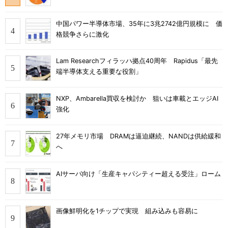
中国パワー半導体市場、35年に3兆2742億円規模に 価
格競争さらに激化
Lam Researchフィラッハ拠点40周年 Rapidus「最先
端半導体支える重要な役割」
NXP、Ambarella買収を検討か 狙いは車載とエッジAI
強化
27年メモリ市場 DRAMは逼迫継続、NANDは供給緩和
へ
AIサーバ向け「生産キャパシティー超える受注」ローム
画像鮮明化を1チップで実現 組み込みも容易に