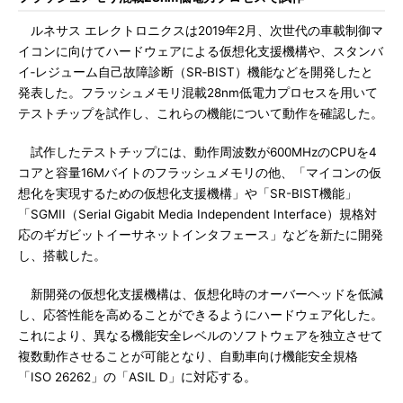
ルネサス エレクトロニクスは2019年2月、次世代の車載制御マ
イコンに向けてハードウェアによる仮想化支援機構や、スタンバ
イ‐レジューム自己故障診断（SR‐BIST）機能などを開発したと
発表した。フラッシュメモリ混載28nm低電力プロセスを用いて
テストチップを試作し、これらの機能について動作を確認した。
試作したテストチップには、動作周波数が600MHzのCPUを4
コアと容量16Mバイトのフラッシュメモリの他、「マイコンの仮
想化を実現するための仮想化支援機構」や「SR-BIST機能」
「SGMII（Serial Gigabit Media Independent Interface）規格対
応のギガビットイーサネットインタフェース」などを新たに開発
し、搭載した。
新開発の仮想化支援機構は、仮想化時のオーバーヘッドを低減
し、応答性能を高めることができるようにハードウェア化した。
これにより、異なる機能安全レベルのソフトウェアを独立させて
複数動作させることが可能となり、自動車向け機能安全規格
「ISO 26262」の「ASIL D」に対応する。