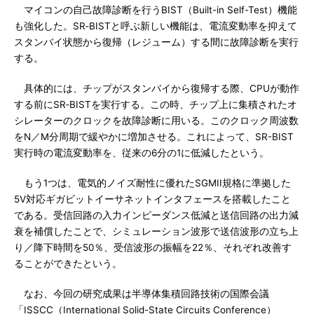
マイコンの自己故障診断を行うBIST（Built-in Self-Test）機能
も強化した。SR‐BISTと呼ぶ新しい機能は、電流変動率を抑えて
スタンバイ状態から復帰（レジューム）する間に故障診断を実行
する。
具体的には、チップがスタンバイから復帰する際、CPUが動作
する前にSR‐BISTを実行する。この時、チップ上に集積されたオ
シレーターのクロックを故障診断に用いる。このクロック周波数
をN／M分周期で緩やかに増加させる。これによって、SR-BIST
実行時の電流変動率を、従来の6分の1に低減したという。
もう1つは、電気的ノイズ耐性に優れたSGMII規格に準拠した
5V対応ギガビットイーサネットインタフェースを搭載したこと
である。受信回路の入力インピーダンス低減と送信回路の出力減
衰を補償したことで、シミュレーション波形で送信波形の立ち上
り／降下時間を50％、受信波形の振幅を22％、それぞれ改善す
ることができたという。
なお、今回の研究成果は半導体集積回路技術の国際会議
「ISSCC（International Solid-State Circuits Conference）