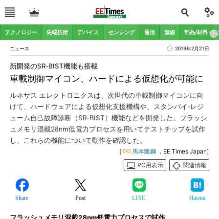
テクノロジー
先端技術
デバイス
センシング
通信
無線
部品/材料
ニュース
2019年2月21日
新開発のSR‐BIST機能も搭載
車載制御マイコン、ハードによる仮想化が可能に
ルネサス エレクトロニクスは、次世代の車載制御マイコンに向
けて、ハードウェアによる仮想化支援機構や、スタンバイ‐レジ
ューム自己故障診断（SR‐BIST）機能などを開発した。フラッシ
ュメモリ混載28nm低電力プロセスを用いてテストチップを試作
し、これらの機能について動作を確認した。
[
馬本隆綱
，EE Times Japan]
PC用表示
関連情報
Share
Post
LINE
Hatena
フラッシュメモリ混載28nm低電力プロセスで試作