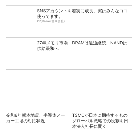
SNSアカウントを着実に成長。実はみんなココ
使ってます。
PR(Dreaw合同会社)
27年メモリ市場 DRAMは逼迫継続、NANDは
供給緩和へ
令和8年熊本地震、半導体メー
TSMCが日本に期待するもの
カー工場の対応状況
グローバル戦略での役割を日
本法人社長に聞く