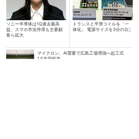
ソニー半導体は1Q過去最高
トランスと平滑コイルを「一
益、スマホ市況停滞も主要顧
体化」 電源サイズを3分の2に
客ら拡大
マイクロン、AI需要で広島工場増強へ起工式
1.5兆円投資
He・ナフサ・レジスト逼迫の続報――半導体工
場停止が回避できている理由
中国最大のDRAMメーカーCXMTがIPOへ 増
産とHBM開発で存在感