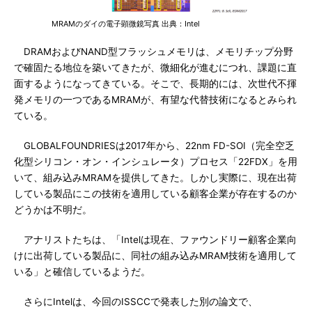
MRAMのダイの電子顕微鏡写真 出典：Intel
DRAMおよびNAND型フラッシュメモリは、メモリチップ分野
で確固たる地位を築いてきたが、微細化が進むにつれ、課題に直
面するようになってきている。そこで、長期的には、次世代不揮
発メモリの一つであるMRAMが、有望な代替技術になるとみられ
ている。
GLOBALFOUNDRIESは2017年から、22nm FD-SOI（完全空乏
化型シリコン・オン・インシュレータ）プロセス「22FDX」を用
いて、組み込みMRAMを提供してきた。しかし実際に、現在出荷
している製品にこの技術を適用している顧客企業が存在するのか
どうかは不明だ。
アナリストたちは、「Intelは現在、ファウンドリー顧客企業向
けに出荷している製品に、同社の組み込みMRAM技術を適用して
いる」と確信しているようだ。
さらにIntelは、今回のISSCCで発表した別の論文で、