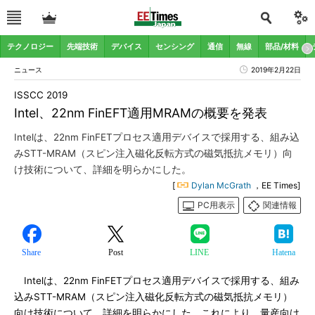
テクノロジー
先端技術
デバイス
センシング
通信
無線
部品/材料
ニュース
2019年2月22日
ISSCC 2019
Intel、22nm FinEFT適用MRAMの概要を発表
Intelは、22nm FinFETプロセス適用デバイスで採用する、組み込
みSTT-MRAM（スピン注入磁化反転方式の磁気抵抗メモリ）向
け技術について、詳細を明らかにした。
[
Dylan McGrath
，EE Times]
PC用表示
関連情報
Share
Post
LINE
Hatena
Intelは、22nm FinFETプロセス適用デバイスで採用する、組み
込みSTT-MRAM（スピン注入磁化反転方式の磁気抵抗メモリ）
向け技術について、詳細を明らかにした。これにより、量産向け