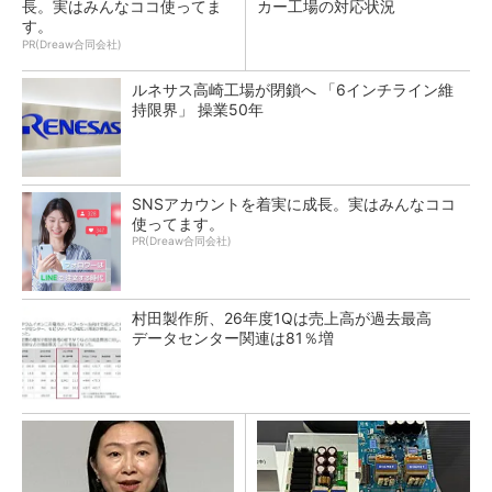
長。実はみんなココ使ってま
カー工場の対応状況
す。
PR(Dreaw合同会社)
ルネサス高崎工場が閉鎖へ 「6インチライン維
持限界」 操業50年
SNSアカウントを着実に成長。実はみんなココ
使ってます。
PR(Dreaw合同会社)
村田製作所、26年度1Qは売上高が過去最高
データセンター関連は81％増