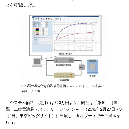
とを可能にした。
SOC調整機能付き自己放電評価システムのイメージ 出典：
東陽テクニカ
システム価格（税別）は770万円より。同社は「第10回［国
際］二次電池展～バッテリー ジャパン～」（2019年2月27日～3
月1日、東京ビッグサイト）に出展し、自社ブースでデモ展示を
行う。