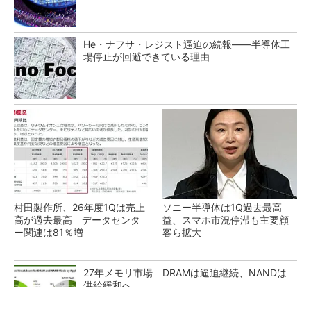
He・ナフサ・レジスト逼迫の続報――半導体工
場停止が回避できている理由
村田製作所、26年度1Qは売上
ソニー半導体は1Q過去最高
高が過去最高 データセンタ
益、スマホ市況停滞も主要顧
ー関連は81％増
客ら拡大
27年メモリ市場 DRAMは逼迫継続、NANDは
供給緩和へ