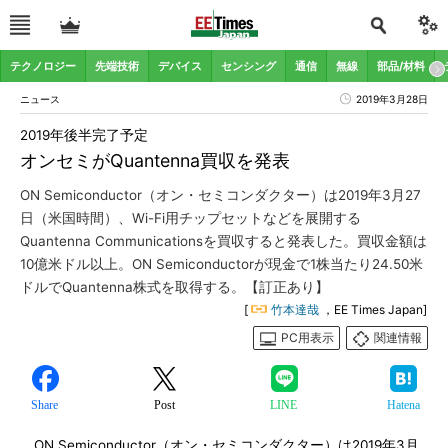
テクノロジー
先端技術
デバイス
センシング
通信
無線
部品/材料
ニュース
2019年3月28日
2019年後半完了予定
オンセミがQuantenna買収を発表
ON Semiconductor（オン・セミコンダクター）は2019年3月27
日（米国時間）、Wi-Fi用チップセットなどを展開する
Quantenna Communicationsを買収すると発表した。買収金額は
10億米ドル以上。ON Semiconductorが現金で1株当たり24.50米
ドルでQuantenna株式を取得する。【訂正あり】
[
竹本達哉
，EE Times Japan]
PC用表示
関連情報
Share
Post
LINE
Hatena
ON Semiconductor（オン・セミコンダクター）は2019年3月