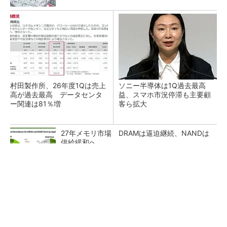
村田製作所、26年度1Qは売上
ソニー半導体は1Q過去最高
高が過去最高 データセンタ
益、スマホ市況停滞も主要顧
ー関連は81％増
客ら拡大
27年メモリ市場 DRAMは逼迫継続、NANDは
供給緩和へ
マイクロン、AI需要で広島工場増強へ起工式
1.5兆円投資