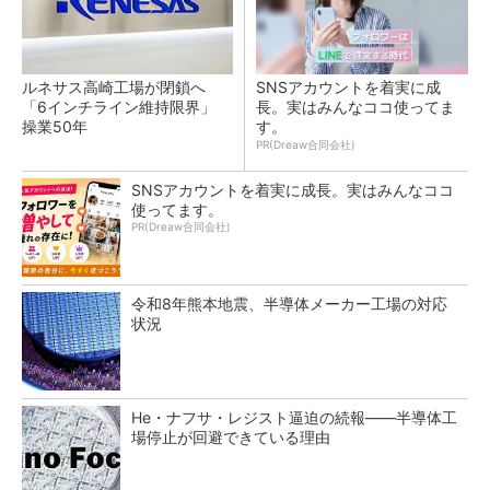
ルネサス高崎工場が閉鎖へ
SNSアカウントを着実に成
「6インチライン維持限界」
長。実はみんなココ使ってま
操業50年
す。
PR(Dreaw合同会社)
SNSアカウントを着実に成長。実はみんなココ
使ってます。
PR(Dreaw合同会社)
令和8年熊本地震、半導体メーカー工場の対応
状況
He・ナフサ・レジスト逼迫の続報――半導体工
場停止が回避できている理由