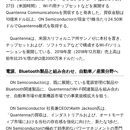
27日（米国時間）、Wi-Fi用チップセットなどを展開する
Quantenna Communicationsを買収すると発表した。買収金額は
10億米ドル以上。ON Semiconductorが現金で1株当たり24.50米
ドルでQuantenna株式を取得する。
Quantennaは、米国カリフォルニア州サンノゼに本社を置き、
チップセットおよび、ソフトウェアなどで構成するWi-Fiソリュ
ーションを展開している。2018年度（2018年12月期）売上高は
前年比25％増の約2億2000万米ドルだった。
電源、Bluetooth製品と組み合わせ、自動車／産業分野へ
ON Semiconductorは、既に展開している電源管理IC製品や
Bluetooth関連製品に、QuantennaのWi-Fi関連製品を組み合わ
せ、自動車市場や産業機器市場での事業規模拡大を狙う。
ON Semiconductor 社長兼CEOのKeith Jackson氏は、
「Quantennaの買収は、インダストリアルおよび、オートモーテ
ィブ市場における当社の存在感を強化に向けた、新たな1歩だ。
ON Semiconductorの極めて効率的なパワーマネジメントの専門