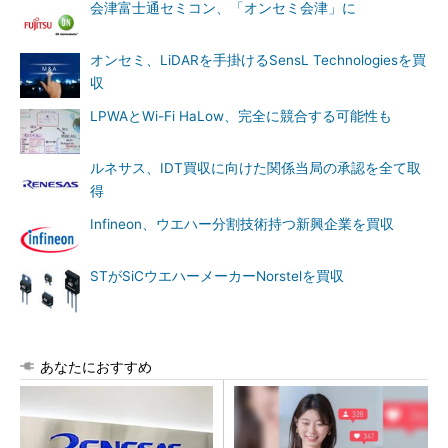
会津富士通セミコン、「オンセミ会津」に
オンセミ、LiDARを手掛けるSensL Technologiesを買
収
LPWAとWi-Fi HaLow、完全に競合する可能性も
ルネサス、IDT買収に向けた関係当局の承認を全て取
得
Infineon、ウエハー分割技術持つ新興企業を買収
STがSiCウエハーメーカーNorstelを買収
あなたにおすすめ