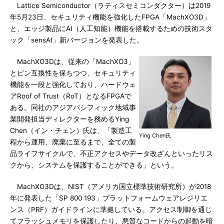
Lattice Semiconductor（ラティスセミコンダクター）は2019
年5月23日、セキュリティ機能を強化したFPGA「MachXO3D」
と、エッジ製品にAI（人工知能）機能を搭載するための技術スタ
ック「sensAI」新バージョンを発表した。
MachXO3Dは、従来の「MachXO3」
とピン互換性を保ちつつ、セキュリティ
機能を一段と強化しており、ハードウェ
アRoof of Trust（RoT）となるFPGAで
ある。同社のアジアパシフィック地域事
業開発担当ディレクターを務めるYing
Chen（イン・チェン）氏は、「製造工
Ying Chen氏
程から運用、廃棄に至るまで、全ての製
品ライフサイクルで、不正アクセスやデータ改ざんといったリス
クから、システムを保護することができる」という。
MachXO3Dは、NIST（アメリカ国立標準技術研究所）が2018
年に発表した「SP 800 193」プラットフォームウェアレジリエ
ンス（PRF）ガイドラインに準拠している。アクセス制御を通じ
てフラッシュメモリを保護したり、悪質なコードからの起動を暗