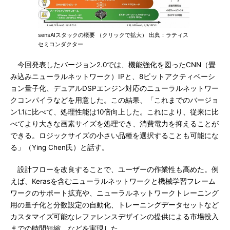
sensAIスタックの概要 （クリックで拡大） 出典：ラティス
セミコンダクター
今回発表したバージョン2.0では、機能強化を図ったCNN（畳
み込みニューラルネットワーク）IPと、8ビットアクティベーシ
ョン量子化、デュアルDSPエンジン対応のニューラルネットワー
クコンパイラなどを用意した。この結果、「これまでのバージョ
ン1.1に比べて、処理性能は10倍向上した。これにより、従来に比
べてより大きな画素サイズを処理でき、消費電力を抑えることが
できる。ロジックサイズの小さい品種を選択することも可能にな
る」（Ying Chen氏）と話す。
設計フローを改良することで、ユーザーの作業性も高めた。例
えば、Kerasを含むニューラルネットワークと機械学習フレーム
ワークのサポート拡充や、ニューラルネットワークトレーニング
用の量子化と分数設定の自動化、トレーニングデータセットなど
カスタマイズ可能なレファレンスデザインの提供による市場投入
までの時間短縮、などを実現した。