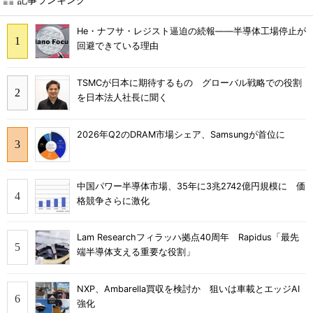
He・ナフサ・レジスト逼迫の続報――半導体工場停止が
回避できている理由
TSMCが日本に期待するもの グローバル戦略での役割
を日本法人社長に聞く
2026年Q2のDRAM市場シェア、Samsungが首位に
中国パワー半導体市場、35年に3兆2742億円規模に 価
格競争さらに激化
Lam Researchフィラッハ拠点40周年 Rapidus「最先
端半導体支える重要な役割」
NXP、Ambarella買収を検討か 狙いは車載とエッジAI
強化