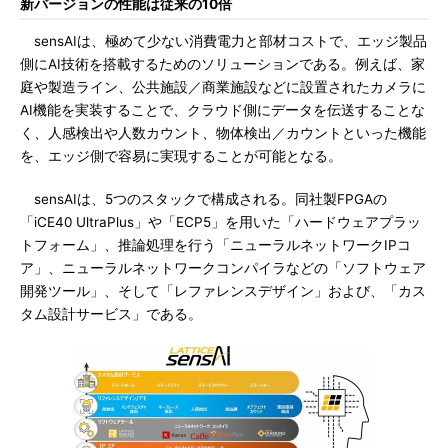
新バージョンの性能は従来の10倍
sensAIは、極めて少ない消費電力と部材コストで、エッジ製品
側にAI技術を搭載するためのソリューションである。例えば、家
庭や製造ライン、公共施設／商業施設などに設置されたカメラに
AI機能を実装することで、クラウド側にデータを伝送することな
く、人感検出や人数カウント、物体検出／カウントといった機能
を、エッジ側で容易に実現することが可能となる。
sensAIは、5つのスタックで構成される。同社製FPGAの
「iCE40 UltraPlus」や「ECP5」を用いた「ハードウェアプラッ
トフォーム」、推論処理を行う「ニューラルネットワークIPコ
ア」、ニューラルネットワークコンパイラなどの「ソフトウェア
開発ツール」、そして「レファレンスデザイン」および、「カス
タム設計サービス」である。