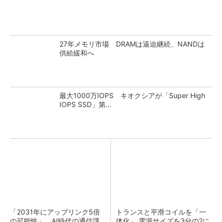
27年メモリ市場 DRAMは逼迫継続、NANDは
供給緩和へ
最大1000万IOPS キオクシアが「Super High
IOPS SSD」第...
「2031年にアップリンク5倍
トランスと平滑コイルを「一
の可能性」 AI時代の通信課
体化」 電源サイズを3分の2に