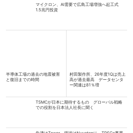
マイクロン、AI需要で広島工場増強へ起工式
1.5兆円投資
半導体工場の過去の地震被害
村田製作所、26年度1Qは売上
と復旧までの時間
高が過去最高 データセンタ
ー関連は81％増
TSMCが日本に期待するもの グローバル戦略
での役割を日本法人社長に聞く
魚津はTower、砺波はNuvotonに TPSCo事業