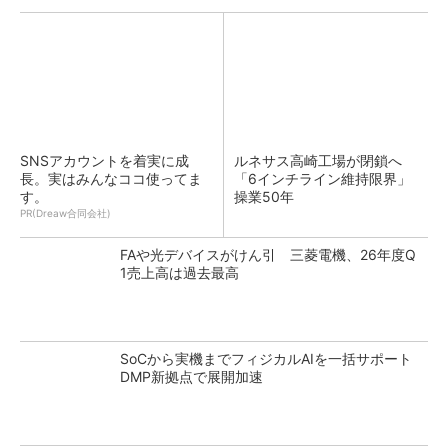
SNSアカウントを着実に成
ルネサス高崎工場が閉鎖へ
長。実はみんなココ使ってま
「6インチライン維持限界」
す。
操業50年
PR(Dreaw合同会社)
FAや光デバイスがけん引 三菱電機、26年度Q
1売上高は過去最高
SoCから実機までフィジカルAIを一括サポート
DMP新拠点で展開加速