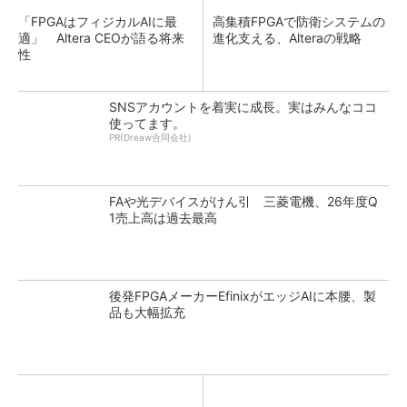
「FPGAはフィジカルAIに最
高集積FPGAで防衛システムの
適」 Altera CEOが語る将来
進化支える、Alteraの戦略
性
SNSアカウントを着実に成長。実はみんなココ
使ってます。
PR(Dreaw合同会社)
FAや光デバイスがけん引 三菱電機、26年度Q
1売上高は過去最高
後発FPGAメーカーEfinixがエッジAIに本腰、製
品も大幅拡充