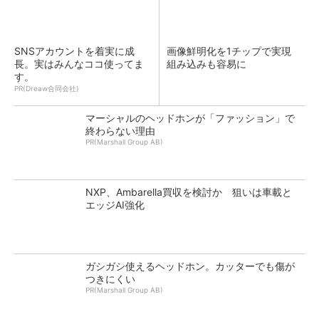
SNSアカウントを着実に成
画像鮮明化を1チップで実現
長。実はみんなココ使ってま
組み込みも容易に
す。
PR(Dreaw合同会社)
マーシャルのヘッドホンが「ファッション」で
終わらない理由
PR(Marshall Group AB)
NXP、Ambarella買収を検討か 狙いは車載と
エッジAI強化
ガシガシ使えるヘッドホン。カッターでも傷が
つきにくい
PR(Marshall Group AB)