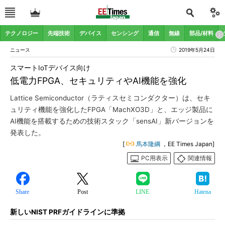
テクノロジー
先端技術
デバイス
センシング
通信
無線
部品/材料
ニュース
2019年5月24日
スマートIoTデバイス向け
低電力FPGA、セキュリティやAI機能を強化
Lattice Semiconductor（ラティスセミコンダクター）は、セキ
ュリティ機能を強化したFPGA「MachXO3D」と、エッジ製品に
AI機能を搭載するための技術スタック「sensAI」新バージョンを
発表した。
[
馬本隆綱
，EE Times Japan]
PC用表示
関連情報
Share
Post
LINE
Hatena
新しいNIST PRFガイドラインに準拠