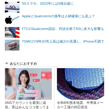
5Gスマホ、2023年には5億台超に
AppleとQualcommの係争は人材確保にも及ぶ？
FTCのQualcomm訴訟、判決次第で5Gに多大な影響も
TSMCの19年Q1売上高は減少の見通し、iPhone不調で
あなたにおすすめ
SNSアカウントを着実に成
令和8年熊本地震、半導体メー
長。実はみんなココ使ってま
カー工場の対応状況