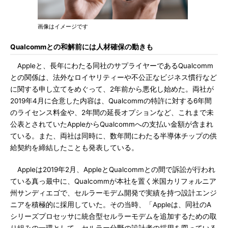
画像はイメージです
Qualcommとの和解前には人材確保の動きも
Appleと、長年にわたる同社のサプライヤーであるQualcomm
との関係は、法外なロイヤリティーや不公正なビジネス慣行など
に関する申し立てをめぐって、2年前から悪化し始めた。両社が
2019年4月に合意した内容は、Qualcommの特許に対する6年間
のライセンス料金や、2年間の延長オプションなど、これまで未
公表とされていたAppleからQualcommへの支払い金額が含まれ
ている。また、両社は同時に、数年間にわたる半導体チップの供
給契約を締結したことも発表している。
Appleは2019年2月、AppleとQualcommとの間で訴訟が行われ
ている真っ最中に、Qualcommが本社を置く米国カリフォルニア
州サンディエゴで、セルラーモデム開発で実績を持つ設計エンジ
ニアを積極的に採用していた。その当時、「Appleは、同社のA
シリーズプロセッサに統合型セルラーモデムを追加するための取