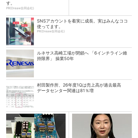
す。
PR(Dreaw合同会社)
SNSアカウントを着実に成長。実はみんなココ
使ってます。
PR(Dreaw合同会社)
ルネサス高崎工場が閉鎖へ 「6インチライン維
持限界」 操業50年
村田製作所、26年度1Qは売上高が過去最高
データセンター関連は81％増