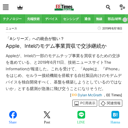
テクノロジー
先端技術
デバイス
センシング
通信
無線
部品/材料
ニュース
2019年6月18日
「Aシリーズ」への統合が狙い？
Apple、Intelのモデム事業買収で交渉継続か
Appleが、Intelの一部のモデムチップ事業を買収するための交渉
を進めている、と2019年6月11日、技術ニュースサイトThe
Informationが報道した。これを受けて、「Appleは、『iPhone』
をはじめ、セルラー接続機能を搭載する自社製品向けのモデムデ
バイスを独自開発すべく、基盤を構築しようとしているのではな
いか」とする臆測が急激に飛び交うことになりそうだ。
[
Dylan McGrath
，EE Times]
PC用表示
関連情報
Share
Post
LINE
Hatena