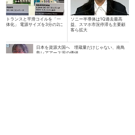
トランスと平滑コイルを「一
ソニー半導体は1Q過去最高
体化」 電源サイズを3分の2に
益、スマホ市況停滞も主要顧
客ら拡大
日本を資源大国へ 埋蔵量だけじゃない、南鳥
島レアアース泥の価値
三菱電機、第5世代SiC MOSFETの核 オン抵
抗25％減の独自構造
マイクロン、AI需要で広島工場増強へ起工式
1.5兆円投資