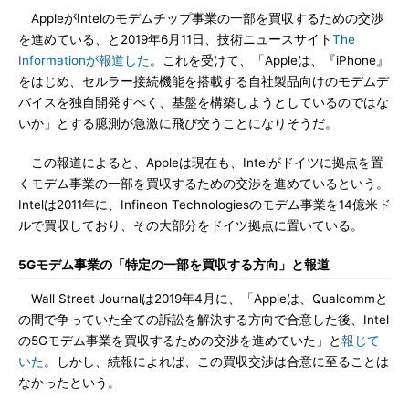
AppleがIntelのモデムチップ事業の一部を買収するための交渉
を進めている、と2019年6月11日、技術ニュースサイト
The
Informationが報道した
。これを受けて、「Appleは、『iPhone』
をはじめ、セルラー接続機能を搭載する自社製品向けのモデムデ
バイスを独自開発すべく、基盤を構築しようとしているのではな
いか」とする臆測が急激に飛び交うことになりそうだ。
この報道によると、Appleは現在も、Intelがドイツに拠点を置
くモデム事業の一部を買収するための交渉を進めているという。
Intelは2011年に、Infineon Technologiesのモデム事業を14億米ド
ルで買収しており、その大部分をドイツ拠点に置いている。
5Gモデム事業の「特定の一部を買収する方向」と報道
Wall Street Journalは2019年4月に、「Appleは、Qualcommと
の間で争っていた全ての訴訟を解決する方向で合意した後、Intel
の5Gモデム事業を買収するための交渉を進めていた」と
報じて
いた
。しかし、続報によれば、この買収交渉は合意に至ることは
なかったという。