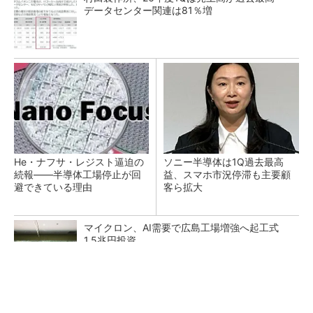
データセンター関連は81％増
He・ナフサ・レジスト逼迫の
ソニー半導体は1Q過去最高
続報――半導体工場停止が回
益、スマホ市況停滞も主要顧
避できている理由
客ら拡大
マイクロン、AI需要で広島工場増強へ起工式
1.5兆円投資
27年メモリ市場 DRAMは逼迫継続、NANDは
供給緩和へ