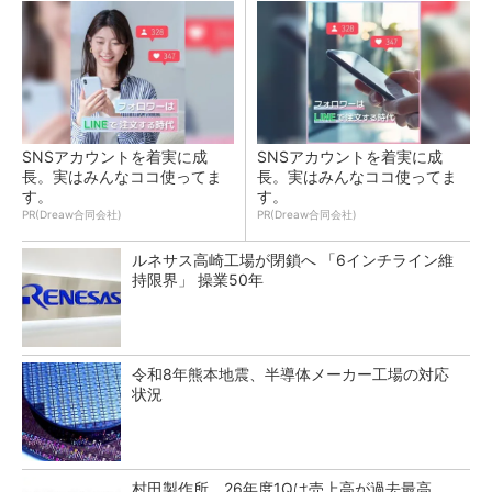
SNSアカウントを着実に成
SNSアカウントを着実に成
長。実はみんなココ使ってま
長。実はみんなココ使ってま
す。
す。
PR(Dreaw合同会社)
PR(Dreaw合同会社)
ルネサス高崎工場が閉鎖へ 「6インチライン維
持限界」 操業50年
令和8年熊本地震、半導体メーカー工場の対応
状況
村田製作所、26年度1Qは売上高が過去最高