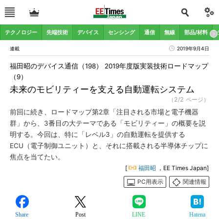
テクノロジー
先端技術
デバイス
センシング
通信
無線
部品/材料
連載
2019年9月4日
福田昭のデバイス通信（198） 2019年度版実装技術ロードマップ
（9）
未来のモビリティーを支える自動運転システム
（2/2 ページ）
前回に続き、ロードマップ第2章「注目される市場と電子機器
群」から、3番目の大テーマである「モビリティー」の概要を説
明する。今回は、特に「レベル3」の自動運転を提供する
ECU（電子制御ユニット）と、それに搭載される半導体チップに
焦点を当てたい。
[
福田昭
，EE Times Japan]
PC用表示
関連情報
Share
Post
LINE
Hatena