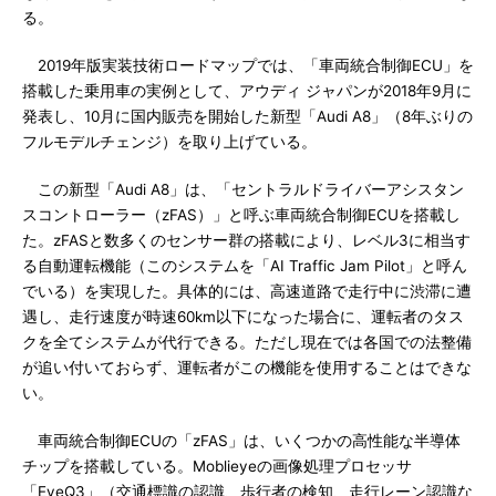
る。
2019年版実装技術ロードマップでは、「車両統合制御ECU」を
搭載した乗用車の実例として、アウディ ジャパンが2018年9月に
発表し、10月に国内販売を開始した新型「Audi A8」（8年ぶりの
フルモデルチェンジ）を取り上げている。
この新型「Audi A8」は、「セントラルドライバーアシスタン
スコントローラー（zFAS）」と呼ぶ車両統合制御ECUを搭載し
た。zFASと数多くのセンサー群の搭載により、レベル3に相当す
る自動運転機能（このシステムを「AI Traffic Jam Pilot」と呼ん
でいる）を実現した。具体的には、高速道路で走行中に渋滞に遭
遇し、走行速度が時速60km以下になった場合に、運転者のタス
クを全てシステムが代行できる。ただし現在では各国での法整備
が追い付いておらず、運転者がこの機能を使用することはできな
い。
車両統合制御ECUの「zFAS」は、いくつかの高性能な半導体
チップを搭載している。Moblieyeの画像処理プロセッサ
「EyeQ3」（交通標識の認識、歩行者の検知、走行レーン認識な