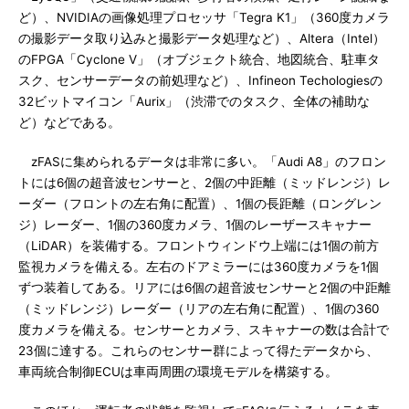
ど）、NVIDIAの画像処理プロセッサ「Tegra K1」（360度カメラ
の撮影データ取り込みと撮影データ処理など）、Altera（Intel）
のFPGA「Cyclone V」（オブジェクト統合、地図統合、駐車タ
スク、センサーデータの前処理など）、Infineon Techologiesの
32ビットマイコン「Aurix」（渋滞でのタスク、全体の補助な
ど）などである。
zFASに集められるデータは非常に多い。「Audi A8」のフロン
トには6個の超音波センサーと、2個の中距離（ミッドレンジ）レ
ーダー（フロントの左右角に配置）、1個の長距離（ロングレン
ジ）レーダー、1個の360度カメラ、1個のレーザースキャナー
（LiDAR）を装備する。フロントウィンドウ上端には1個の前方
監視カメラを備える。左右のドアミラーには360度カメラを1個
ずつ装着してある。リアには6個の超音波センサーと2個の中距離
（ミッドレンジ）レーダー（リアの左右角に配置）、1個の360
度カメラを備える。センサーとカメラ、スキャナーの数は合計で
23個に達する。これらのセンサー群によって得たデータから、
車両統合制御ECUは車両周囲の環境モデルを構築する。