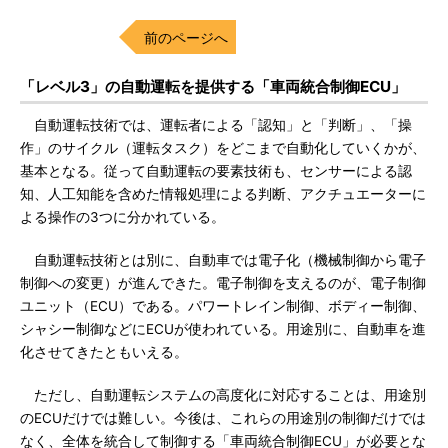
前のページへ
「レベル3」の自動運転を提供する「車両統合制御ECU」
自動運転技術では、運転者による「認知」と「判断」、「操
作」のサイクル（運転タスク）をどこまで自動化していくかが、
基本となる。従って自動運転の要素技術も、センサーによる認
知、人工知能を含めた情報処理による判断、アクチュエーターに
よる操作の3つに分かれている。
自動運転技術とは別に、自動車では電子化（機械制御から電子
制御への変更）が進んできた。電子制御を支えるのが、電子制御
ユニット（ECU）である。パワートレイン制御、ボディー制御、
シャシー制御などにECUが使われている。用途別に、自動車を進
化させてきたともいえる。
ただし、自動運転システムの高度化に対応することは、用途別
のECUだけでは難しい。今後は、これらの用途別の制御だけでは
なく、全体を統合して制御する「車両統合制御ECU」が必要とな