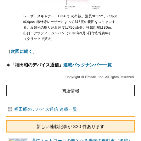
レーザースキャナー（LiDAR）の外観。波長905nm、パルス
幅4μsの赤外線レーザーによって145度の範囲をスキャンす
る。反射光の取り込み速度は750回/分。検知距離は80m。
出典：アウディ ジャパン（2018年9月5日付広報資料）
（クリックで拡大）
（
次回に続く
）
⇒「福田昭のデバイス通信」
連載バックナンバー一覧
Copyright © ITmedia, Inc. All Rights Reserved.
関連情報
福田昭のデバイス通信 連載一覧
新しい連載記事が 320 件あります
通信ネットワークの塊となる未来の自動車（後編）