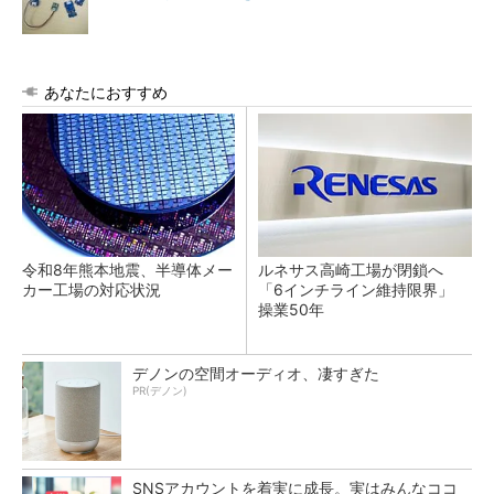
あなたにおすすめ
令和8年熊本地震、半導体メー
ルネサス高崎工場が閉鎖へ
カー工場の対応状況
「6インチライン維持限界」
操業50年
デノンの空間オーディオ、凄すぎた
PR(デノン)
SNSアカウントを着実に成長。実はみんなココ