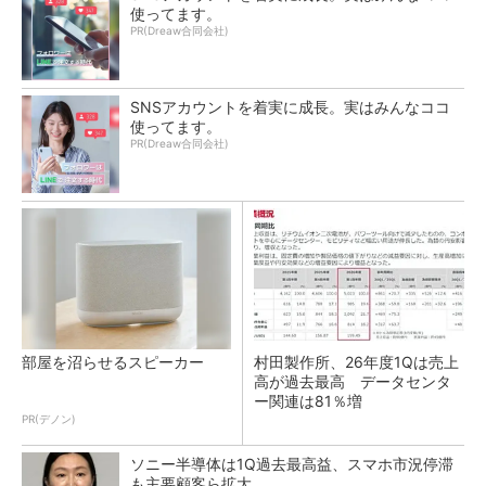
使ってます。
PR(Dreaw合同会社)
SNSアカウントを着実に成長。実はみんなココ
使ってます。
PR(Dreaw合同会社)
部屋を沼らせるスピーカー
村田製作所、26年度1Qは売上
高が過去最高 データセンタ
ー関連は81％増
PR(デノン)
ソニー半導体は1Q過去最高益、スマホ市況停滞
も主要顧客ら拡大