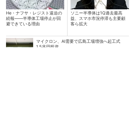
He・ナフサ・レジスト逼迫の
ソニー半導体は1Q過去最高
続報――半導体工場停止が回
益、スマホ市況停滞も主要顧
避できている理由
客ら拡大
マイクロン、AI需要で広島工場増強へ起工式
1.5兆円投資
27年メモリ市場 DRAMは逼迫継続、NANDは
供給緩和へ
中国最大のDRAMメーカーCXMTがIPOへ 増
産とHBM開発で存在感