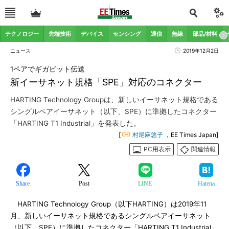
テクノロジー
先端技術
デバイス
センシング
通信
無線
部品/材料
ニュース
2019年12月2日
1ペアでギガビット伝送
新イーサネット規格「SPE」対応のコネクター
HARTING Technology Groupは、新しいイーサネット規格である
シングルペアイーサネット（以下、SPE）に準拠したコネクター
「HARTING T1 Industrial」を発表した。
[
村尾麻悠子
，EE Times Japan]
PC用表示
関連情報
Share
Post
LINE
Hatena
HARTING Technology Group（以下HARTING）は2019年11
月、新しいイーサネット規格であるシングルペアイーサネット
（以下、SPE）に準拠したコネクター「HARTING T1 Industrial」