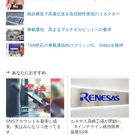
独自構造で高速伝送＆高信頼性実現のコネクター
車載通信、高まるマルチギガビットへの要求
TSN対応の車載通信向けブリッジIC、1Gbpsを維持
あなたにおすすめ
SNSアカウントを着実に成
ルネサス高崎工場が閉鎖へ
長。実はみんなココ使ってま
「6インチライン維持限界」
す。
操業50年