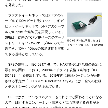
を発表した。
ファストイーサネットでは2ペアのケ
ーブルで100Mビット/秒（bps）、ギガ
ビットイーサネットでは4ペアのケーブ
ルで1Gbpsの伝送速度を実現している。
SPEは、従来のTCP／IPベースのデータ
IEC 63171-6に準拠したコネ
ストリームを1ペアのケーブルのみで伝
クター「HARTING T1 Industri
送でき、10M～1Gbpsの伝送速度を実現
al」
できる規格となっている。
SPEの規格は「IEC 63171-6」で、HARTINGは同規格の策定に
最初から関わっており、2016年にドラフト規格（当時は「IEC
SC48B」）を提出している。2019年内に最終バージョンが公開
される予定の「IEC 63171-6 Industrial Style」には、全ての仕様
とテストシーケンスが含まれている。
SPEではケーブルもコネクターもこれまでと変わることになる
ので、対応するコンポーネント規格などにも準拠する必要があ