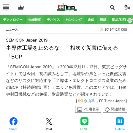
テクノロジー
先端技術
デバイス
センシング
通信
無線
部品/材料
ニュース
2019年12月13日
SEMICON Japan 2019
半導体工場を止めるな！ 相次ぐ災害に備える
「BCP」
「SEMICON Japan 2019」（2019年12月11～13日、東京ビッグサ
イト）では今回、初の試みとして、地震や台風といった自然災害
などのリスクに対応する「半導体・エレクトロニクス産業のため
のBCP（持続継続計画）」エリアを設置。このエリアでは、THK
や村田機械などの免振、耐震装置などが紹介されていた。
[
永山準
，EE Times Japan]
PC用表示
関連情報
Share
Post
LINE
Hatena