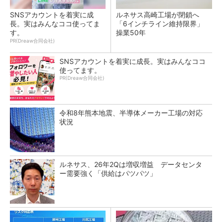
SNSアカウントを着実に成
ルネサス高崎工場が閉鎖へ
長。実はみんなココ使ってま
「6インチライン維持限界」
す。
操業50年
PR(Dreaw合同会社)
SNSアカウントを着実に成長。実はみんなココ
使ってます。
PR(Dreaw合同会社)
令和8年熊本地震、半導体メーカー工場の対応
状況
ルネサス、26年2Qは増収増益 データセンタ
ー需要強く「供給はパツパツ」