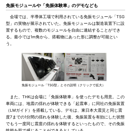
免振モジュールや「免振体験車」のデモなども
会場では、半導体工場で利用されている免振モジュール「TSG
型」の実物が展示されていた。免振モジュールは製造装置下に設
置するもので、複数のモジュールを自由に連結することができ
る。最小では1m角から、搭載物にあった形に調整が可能とい
う。
免振モジュール「TSG型」とその説明（クリックで拡大）
また、THKは会場に「免振体験車」を使ったデモも用意。この
車両には、地震の揺れが体験できる「起震車」に同社の免振装置
（LMガイド）を搭載している。デモは、東日本大震災と同じ震
度7までの1分間の揺れを体験した後、免振装置を有効にした状態
でもう一度同じ震度の揺れを体験するといったもので、その免振
性能を肌で感じることができるとしている。