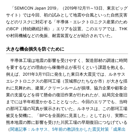
「SEMICON Japan 2019」（2019年12月11～13日、東京ビッグ
サイト）では今回、初の試みとして地震や台風といった自然災害
などのリスクに対応する「半導体・エレクトロニクス産業のため
のBCP（持続継続計画）」エリアを設置。このエリアでは、THK
や村田機械などの免振、耐震装置などが紹介されていた。
大きな機会損失を防ぐために
半導体工場は地震の影響を受けやすく、製造部材の調達に時間
を要するなどの理由から稼働停止が長引くという課題を抱える。
例えば、2011年3月11日に発生した東日本大震災では、ルネサス
エレクトロニクスの那珂工場（茨城県ひたちなか市）が大きな揺
れに見舞われ、建屋／クリーンルームが損壊。協力企業や顧客企
業の支援などを得て懸命の復旧作業が行われたが、結局完全復旧
までには半年程度かかることとなった。今回のエリアでも、当時
の那珂工場の写真が展示されていた。ルネサスは、この那珂工場
被災を契機に、「BPCを全面的に見直した」としており、実際に
熊本地震の際に影響を受けた川尻工場の早期復旧につなげている
（
関連記事：ルネサス、5年前の教訓生かした震災対策「成果出