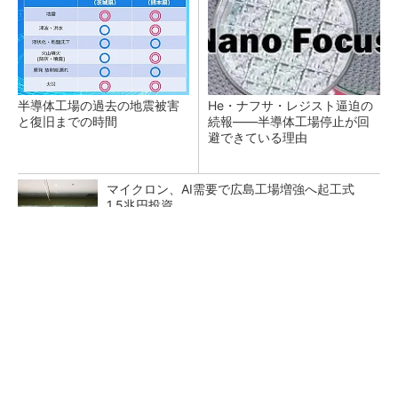
半導体工場の過去の地震被害
He・ナフサ・レジスト逼迫の
と復旧までの時間
続報――半導体工場停止が回
避できている理由
マイクロン、AI需要で広島工場増強へ起工式
1.5兆円投資
FAや光デバイスがけん引 三菱電機、26年度Q
1売上高は過去最高
中国最大のDRAMメーカーCXMTがIPOへ 増
産とHBM開発で存在感