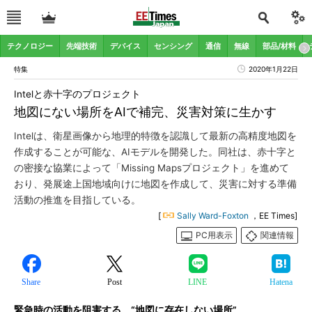
テクノロジー
先端技術
デバイス
センシング
通信
無線
部品/材料
特集
2020年1月22日
Intelと赤十字のプロジェクト
地図にない場所をAIで補完、災害対策に生かす
Intelは、衛星画像から地理的特徴を認識して最新の高精度地図を
作成することが可能な、AIモデルを開発した。同社は、赤十字と
の密接な協業によって「Missing Mapsプロジェクト」を進めて
おり、発展途上国地域向けに地図を作成して、災害に対する準備
活動の推進を目指している。
[
Sally Ward-Foxton
，EE Times]
PC用表示
関連情報
Share
Post
LINE
Hatena
緊急時の活動を阻害する、“地図に存在しない場所”