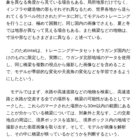
象を異なる角度から見ている場合もある。局所地形だけでなく、
インフラや建造物の形もそれぞれ異なるため、世界各地から送ら
れてくるラベル付けされたデータに対してモデルのトレーニング
を行うことは、極めて困難だ。同じ国内の画像でさえも、夏と冬
では地形が異なって見える場合もある。また橋梁などの地物は、
寸法や形などもさまざまに異なる」と述べている。
このためIntelは、トレーニングデータセットをウガンダ国内だ
けのものに限定した。実際に、ウガンダ北部地域のデータを使用
し、同じ橋梁を複数の視点から撮影した画像などを含めること
で、モデルが季節的な変化や天底角の変化などを学習できるよう
にしたという。
モデルではまず、水路や高速道路などの地物を検索し、高速道
路と水路が交差する全ての場所を、橋梁の可能性があるとしてマ
ークした。これらのマークされた場所から30m以内の範囲にある
ことが分かっている橋梁については、対象外と見なす。この交差
地点の周辺に、境界ボックスを追加し、境界ボックス内の地域で
撮影された衛星画像を取り出す。そして、モデルが画像を解析
し、その中に橋梁が映っているかどうかを判断するという。