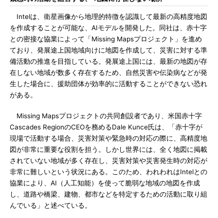
Intelは、衛星画像から地理的特徴を認識して最新の高精度地図
を作成することが可能な、AIモデルを開発した。同社は、赤十字
との密接な協業によって「Missing Mapsプロジェクト」を進め
ており、発展途上国地域向けに地図を作成して、災害に対する準
備活動の推進を目指している。発展途上国には、最新の地図が存
在しない地域が数多く存在するため、自然災害や伝染病などが発
生した場合に、援助団体が効率的に活動することができない恐れ
がある。
Missing Mapsプロジェクトの共同創設者であり、米国赤十字
Cascades RegionのCEOを務めるDale Kunce氏は、「赤十字が
現場で活動する場合、災害対策や緊急時の対応の際に、高精度地
図が非常に重要な役割を担う。しかし世界には、全く地図に掲載
されていない地域が多く存在し、災害対策や災害発生時の対応が
非常に難しいという状況にある。このため、われわれはIntelとの
協業により、AI（人工知能）を使って脆弱な地域の地図を作成
し、道路や橋梁、建物、都市などを特定するための活動に取り組
んでいる」と述べている。