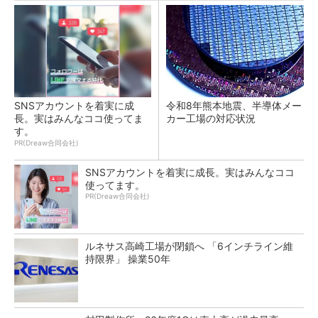
SNSアカウントを着実に成
令和8年熊本地震、半導体メー
長。実はみんなココ使ってま
カー工場の対応状況
す。
PR(Dreaw合同会社)
SNSアカウントを着実に成長。実はみんなココ
使ってます。
PR(Dreaw合同会社)
ルネサス高崎工場が閉鎖へ 「6インチライン維
持限界」 操業50年