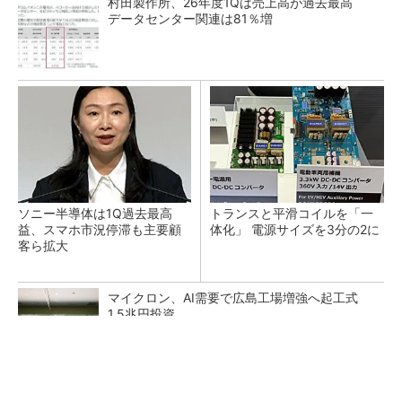
村田製作所、26年度1Qは売上高が過去最高
データセンター関連は81％増
ソニー半導体は1Q過去最高
トランスと平滑コイルを「一
益、スマホ市況停滞も主要顧
体化」 電源サイズを3分の2に
客ら拡大
マイクロン、AI需要で広島工場増強へ起工式
1.5兆円投資
He・ナフサ・レジスト逼迫の続報――半導体工