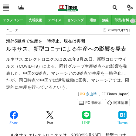
テクノロジー
先端技術
デバイス
センシング
通信
無線
部品/材料
ニュース
2020年3月27日
海外5拠点で生産を一時停止、現在は再開
ルネサス、新型コロナによる生産への影響を発表
ルネサス エレクトロニクスは2020年3月26日、新型コロナウイ
ルス（COVID-19）による、同社グループ生産拠点への影響を発
表した。中国の2拠点、マレーシアの3拠点で生産を一時停止し
たが、同日時点で中国では通常稼働に回復、マレーシアでは、限
定的に生産を行っているという。
[
永山準
，EE Times Japan]
PC用表示
関連情報
Share
Post
LINE
Hatena
ルネサス エレクトロニクスは、2020年3月26日、新型コロナ