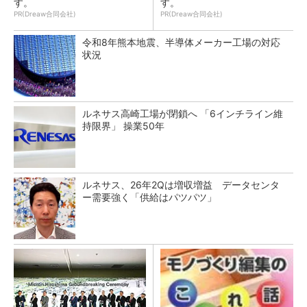
す。
す。
PR(Dreaw合同会社)
PR(Dreaw合同会社)
令和8年熊本地震、半導体メーカー工場の対応
状況
ルネサス高崎工場が閉鎖へ 「6インチライン維
持限界」 操業50年
ルネサス、26年2Qは増収増益 データセンタ
ー需要強く「供給はパツパツ」