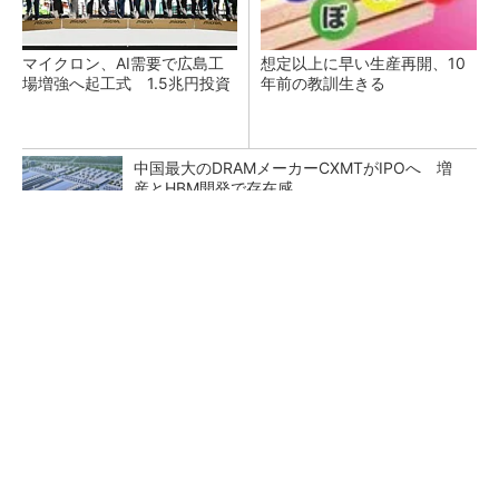
マイクロン、AI需要で広島工
想定以上に早い生産再開、10
場増強へ起工式 1.5兆円投資
年前の教訓生きる
中国最大のDRAMメーカーCXMTがIPOへ 増
産とHBM開発で存在感
AIサーバ向け「生産キャパシティー超える受
注」ローム
ソシオネクスト、26年1Qは赤字転落も通期予
想据え置き