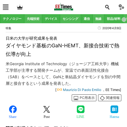
テクノロジー
先端技術
デバイス
センシング
通信
無線
部品/材料
特集
2020年4月9日
日米の大学が研究成果を発表
ダイヤモンド基板のGaN-HEMT、新接合技術で熱
伝導が向上
米Georgia Institute of Technology（ジョージア工科大学）機械
工学部が主導する開発チームが、室温での表面活性化接合
（SAB）をベースとして、GaNと単結晶ダイヤモンドを別の中間
層と接合するという成果を発表した。
[
Maurizio Di Paolo Emilio
，EE Times]
PC用表示
関連情報
Share
Post
LINE
Hatena