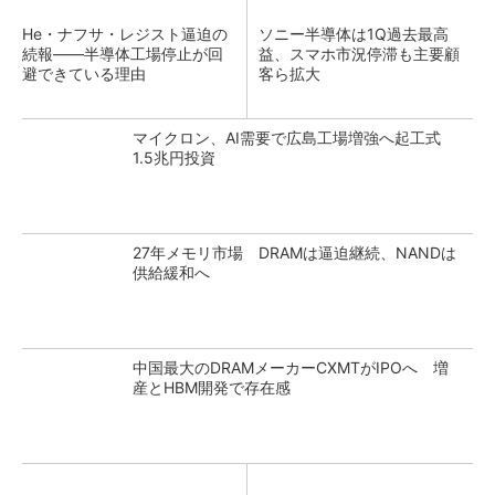
He・ナフサ・レジスト逼迫の
ソニー半導体は1Q過去最高
続報――半導体工場停止が回
益、スマホ市況停滞も主要顧
避できている理由
客ら拡大
マイクロン、AI需要で広島工場増強へ起工式
1.5兆円投資
27年メモリ市場 DRAMは逼迫継続、NANDは
供給緩和へ
中国最大のDRAMメーカーCXMTがIPOへ 増
産とHBM開発で存在感