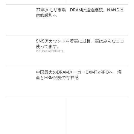
27年メモリ市場 DRAMは逼迫継続、NANDは
供給緩和へ
SNSアカウントを着実に成長。実はみんなココ
使ってます。
PR(Dreaw合同会社)
中国最大のDRAMメーカーCXMTがIPOへ 増
産とHBM開発で存在感