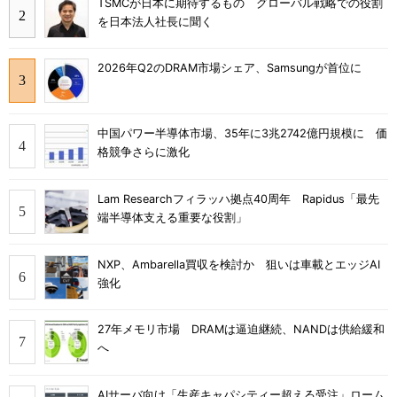
TSMCが日本に期待するもの グローバル戦略での役割
を日本法人社長に聞く
2026年Q2のDRAM市場シェア、Samsungが首位に
中国パワー半導体市場、35年に3兆2742億円規模に 価
格競争さらに激化
Lam Researchフィラッハ拠点40周年 Rapidus「最先
端半導体支える重要な役割」
NXP、Ambarella買収を検討か 狙いは車載とエッジAI
強化
27年メモリ市場 DRAMは逼迫継続、NANDは供給緩和
へ
AIサーバ向け「生産キャパシティー超える受注」ローム