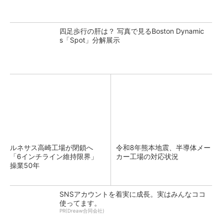
四足歩行の肝は？ 写真で見るBoston Dynamic
s「Spot」分解展示
ルネサス高崎工場が閉鎖へ
令和8年熊本地震、半導体メー
「6インチライン維持限界」
カー工場の対応状況
操業50年
SNSアカウントを着実に成長。実はみんなココ
使ってます。
PR(Dreaw合同会社)