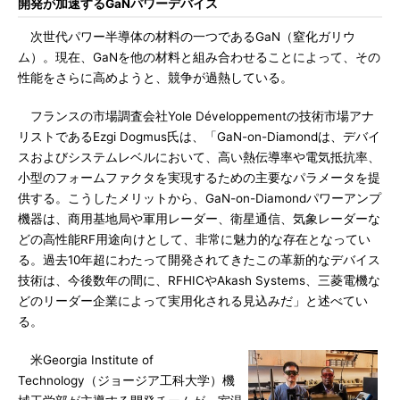
開発が加速するGaNパワーデバイス
次世代パワー半導体の材料の一つであるGaN（窒化ガリウ
ム）。現在、GaNを他の材料と組み合わせることによって、その
性能をさらに高めようと、競争が過熱している。
フランスの市場調査会社Yole Développementの技術市場アナ
リストであるEzgi Dogmus氏は、「GaN-on-Diamondは、デバイ
スおよびシステムレベルにおいて、高い熱伝導率や電気抵抗率、
小型のフォームファクタを実現するための主要なパラメータを提
供する。こうしたメリットから、GaN-on-Diamondパワーアンプ
機器は、商用基地局や軍用レーダー、衛星通信、気象レーダーな
どの高性能RF用途向けとして、非常に魅力的な存在となってい
る。過去10年超にわたって開発されてきたこの革新的なデバイス
技術は、今後数年の間に、RFHICやAkash Systems、三菱電機な
どのリーダー企業によって実用化される見込みだ」と述べてい
る。
米Georgia Institute of
Technology（ジョージア工科大学）機