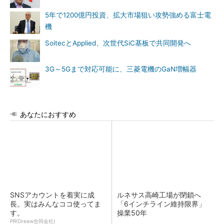
5年で1200億円投資、拡大市場狙い攻勢強める富士電
機
SoitecとApplied、次世代SiC基板で共同開発へ
3G～5Gまで対応可能に、三菱電機のGaN増幅器
あなたにおすすめ
SNSアカウントを着実に成
ルネサス高崎工場が閉鎖へ
長。実はみんなココ使ってま
「6インチライン維持限界」
す。
操業50年
PR(Dreaw合同会社)