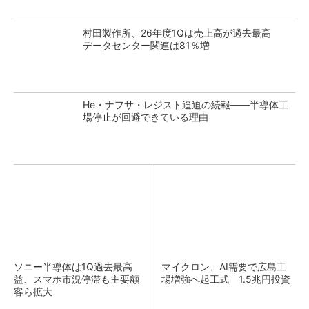
村田製作所、26年度1Qは売上高が過去最高
データセンター関連は81％増
He・ナフサ・レジスト逼迫の続報――半導体工
場停止が回避できている理由
ソニー半導体は1Q過去最高
マイクロン、AI需要で広島工
益、スマホ市況停滞も主要顧
場増強へ起工式 1.5兆円投資
客ら拡大