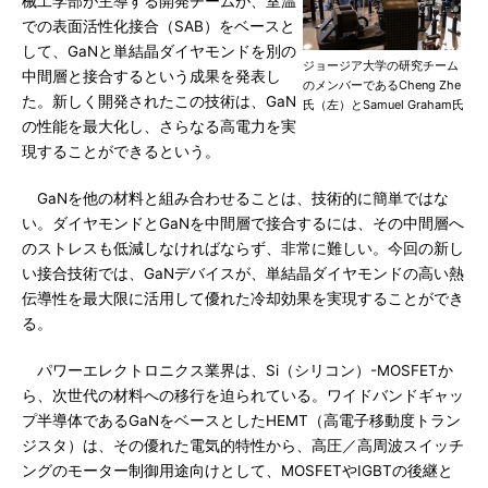
械工学部が主導する開発チームが、室温
での表面活性化接合（SAB）をベースと
して、GaNと単結晶ダイヤモンドを別の
ジョージア大学の研究チーム
中間層と接合するという成果を発表し
のメンバーであるCheng Zhe
た。新しく開発されたこの技術は、GaN
氏（左）とSamuel Graham氏
の性能を最大化し、さらなる高電力を実
現することができるという。
GaNを他の材料と組み合わせることは、技術的に簡単ではな
い。ダイヤモンドとGaNを中間層で接合するには、その中間層へ
のストレスも低減しなければならず、非常に難しい。今回の新し
い接合技術では、GaNデバイスが、単結晶ダイヤモンドの高い熱
伝導性を最大限に活用して優れた冷却効果を実現することができ
る。
パワーエレクトロニクス業界は、Si（シリコン）-MOSFETか
ら、次世代の材料への移行を迫られている。ワイドバンドギャッ
プ半導体であるGaNをベースとしたHEMT（高電子移動度トラン
ジスタ）は、その優れた電気的特性から、高圧／高周波スイッチ
ングのモーター制御用途向けとして、MOSFETやIGBTの後継と