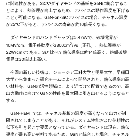
に関連性がある。SiCやダイヤモンドの基板をGaNに統合するこ
とにより、熱管理が向上するため、デバイスの動作温度を下げる
ことが可能になる。GaN-on-SiCデバイスの場合、チャネル温度
が25℃下がると、デバイスの寿命が約10倍長くなる。
ダイヤモンドのバンドギャップは5.47eVで、破壊電界が
2
10MV/cm、電子移動度が3800cm
/Vs（正孔）、熱伝導率が
22W/cmKである。Siと比べて熱伝導率は約14倍高く、絶縁破壊
電界は30倍以上高い。
今回の新しい技術は、ジョージア工科大学と明星大学、早稲田
大学から集まった研究チームによって開発された。熱伝導率の高
い材料を、GaNの活性領域に、より近づけて配置できるので、高
出力動作に向けてGaNの性能を最大限に引き出せるようになると
する。
GaN-HEMTでは、チャネル基板の温度が高くなって出力が制
限されてしまうことがあり、それがシステム性能および信頼性の
低下を引き起こす要因となっている。ダイヤモンドは現在、熱伝
導率が最も高い材料であるため、GaNと統合した場合、チャネル