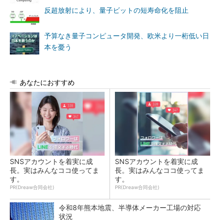
反超放射により、量子ビットの短寿命化を阻止
予算なき量子コンピュータ開発、欧米より一桁低い日
本を憂う
あなたにおすすめ
SNSアカウントを着実に成
SNSアカウントを着実に成
長。実はみんなココ使ってま
長。実はみんなココ使ってま
す。
す。
PR(Dreaw合同会社)
PR(Dreaw合同会社)
令和8年熊本地震、半導体メーカー工場の対応
状況