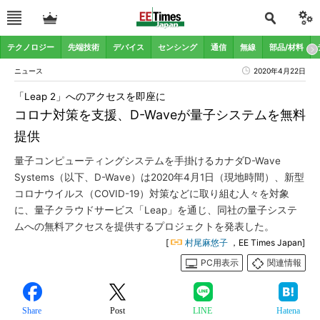
テクノロジー
先端技術
デバイス
センシング
通信
無線
部品/材料
ニュース
2020年4月22日
「Leap 2」へのアクセスを即座に
コロナ対策を支援、D-Waveが量子システムを無料
提供
量子コンピューティングシステムを手掛けるカナダD-Wave
Systems（以下、D-Wave）は2020年4月1日（現地時間）、新型
コロナウイルス（COVID-19）対策などに取り組む人々を対象
に、量子クラウドサービス「Leap」を通じ、同社の量子システ
ムへの無料アクセスを提供するプロジェクトを発表した。
[
村尾麻悠子
，EE Times Japan]
PC用表示
関連情報
Share
Post
LINE
Hatena