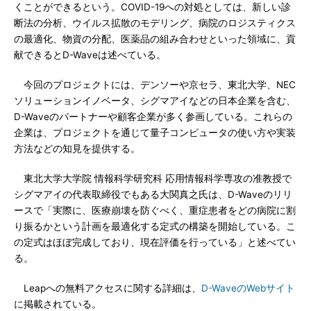
くことができるという。COVID-19への対処としては、新しい診
断法の分析、ウイルス拡散のモデリング、病院のロジスティクス
の最適化、物資の分配、医薬品の組み合わせといった領域に、貢
献できるとD-Waveは述べている。
今回のプロジェクトには、デンソーや京セラ、東北大学、NEC
ソリューションイノベータ、シグマアイなどの日本企業を含む、
D-Waveのパートナーや顧客企業が多く参画している。これらの
企業は、プロジェクトを通じて量子コンピュータの使い方や実装
方法などの知見を提供する。
東北大学大学院 情報科学研究科 応用情報科学専攻の准教授で
シグマアイの代表取締役でもある大関真之氏は、D-Waveのリリ
ースで「実際に、医療崩壊を防ぐべく、重症患者をどの病院に割
り振るかという計画を最適化する定式の構築を開始している。こ
の定式はほぼ完成しており、現在評価を行っている」と述べてい
る。
Leapへの無料アクセスに関する詳細は、
D-WaveのWebサイト
に掲載されている。