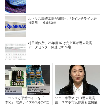
ルネサス高崎工場が閉鎖へ 「6インチライン維
持限界」 操業50年
村田製作所、26年度1Qは売上高が過去最高
データセンター関連は81％増
トランスと平滑コイルを「一
ソニー半導体は1Q過去最高
体化」 電源サイズを3分の2に
益、スマホ市況停滞も主要顧