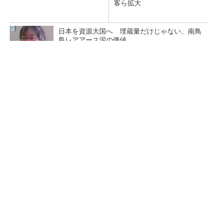
客ら拡大
日本を資源大国へ 埋蔵量だけじゃない、南鳥
島レアアース泥の価値
三菱電機、第5世代SiC MOSFETの核 オン抵
抗25％減の独自構造
マイクロン、AI需要で広島工場増強へ起工式
1.5兆円投資