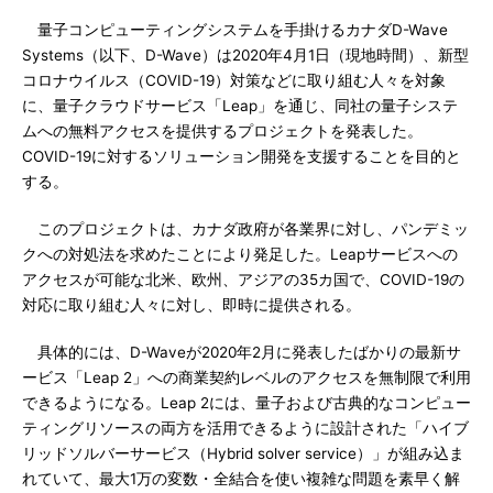
量子コンピューティングシステムを手掛けるカナダD-Wave
Systems（以下、D-Wave）は2020年4月1日（現地時間）、新型
コロナウイルス（COVID-19）対策などに取り組む人々を対象
に、量子クラウドサービス「Leap」を通じ、同社の量子システ
ムへの無料アクセスを提供するプロジェクトを発表した。
COVID-19に対するソリューション開発を支援することを目的と
する。
このプロジェクトは、カナダ政府が各業界に対し、パンデミッ
クへの対処法を求めたことにより発足した。Leapサービスへの
アクセスが可能な北米、欧州、アジアの35カ国で、COVID-19の
対応に取り組む人々に対し、即時に提供される。
具体的には、D-Waveが2020年2月に発表したばかりの最新サ
ービス「Leap 2」への商業契約レベルのアクセスを無制限で利用
できるようになる。Leap 2には、量子および古典的なコンピュー
ティングリソースの両方を活用できるように設計された「ハイブ
リッドソルバーサービス（Hybrid solver service）」が組み込ま
れていて、最大1万の変数・全結合を使い複雑な問題を素早く解