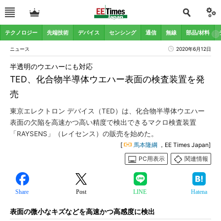
テクノロジー
先端技術
デバイス
センシング
通信
無線
部品/材料
ニュース
2020年6月12日
半透明のウエハーにも対応
TED、化合物半導体ウエハー表面の検査装置を発
売
東京エレクトロン デバイス（TED）は、化合物半導体ウエハー
表面の欠陥を高速かつ高い精度で検出できるマクロ検査装置
「RAYSENS」（レイセンス）の販売を始めた。
[
馬本隆綱
，EE Times Japan]
PC用表示
関連情報
Share
Post
LINE
Hatena
表面の微小なキズなどを高速かつ高感度に検出