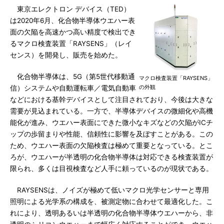
東京エレクトロン デバイス（TED）
は2020年6月、化合物半導体ウエハー表
面の欠陥を高速かつ高い精度で検出でき
るマクロ検査装置「RAYSENS」（レイ
センス）を開発し、販売を始めた。
化合物半導体は、5G（第5世代移動通
マクロ検査装置「RAYSENS」
の外観
信）システムや自動運転車／電気自動車
などにおける基幹デバイスとして注目されており、今後は大きな
需要が見込まれている。一方で、半導体デバイスの微細化や高機
能化が進み、ウエハー表面にできた微小なキズなどの欠陥がICチ
ップの歩留まりや性能、信頼性に影響を及ぼすことがある。この
ため、ウエハー表面の欠陥検査は極めて重要となっている。とこ
ろが、ウエハーが半透明の化合物半導体は対応できる検査装置が
限られ、多くは目視検査など人手に頼っているのが現状である。
RAYSENSは、ノイズが極めて低いマクロ光学センサーと専用
照明による光学系の構成を、被測定物に合わせて最適化した。こ
れにより、透明あるいは半透明の化合物半導体ウエハーから、非