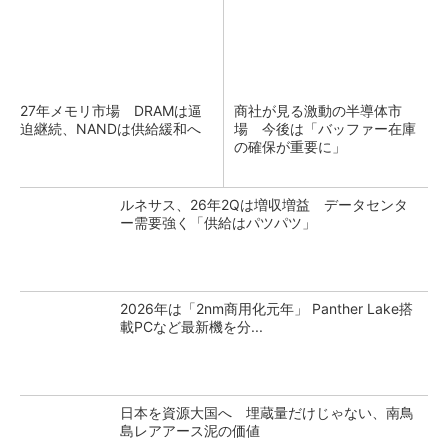
27年メモリ市場 DRAMは逼
商社が見る激動の半導体市
迫継続、NANDは供給緩和へ
場 今後は「バッファー在庫
の確保が重要に」
ルネサス、26年2Qは増収増益 データセンタ
ー需要強く「供給はパツパツ」
2026年は「2nm商用化元年」 Panther Lake搭
載PCなど最新機を分...
日本を資源大国へ 埋蔵量だけじゃない、南鳥
島レアアース泥の価値