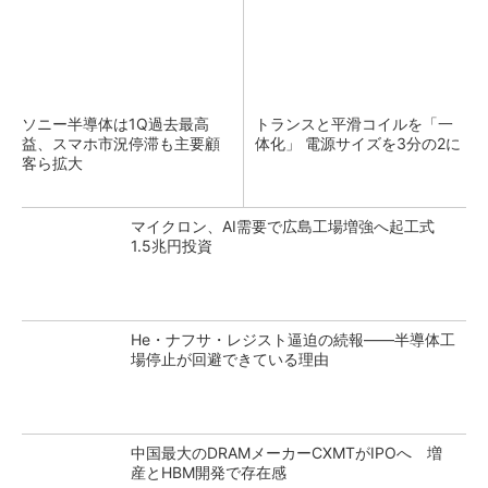
ソニー半導体は1Q過去最高
トランスと平滑コイルを「一
益、スマホ市況停滞も主要顧
体化」 電源サイズを3分の2に
客ら拡大
マイクロン、AI需要で広島工場増強へ起工式
1.5兆円投資
He・ナフサ・レジスト逼迫の続報――半導体工
場停止が回避できている理由
中国最大のDRAMメーカーCXMTがIPOへ 増
産とHBM開発で存在感