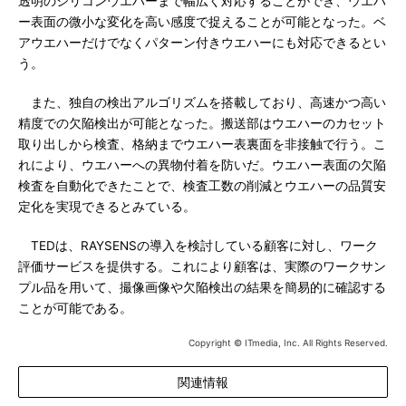
透明のシリコンウエハーまで幅広く対応することができ、ウエハ
ー表面の微小な変化を高い感度で捉えることが可能となった。ベ
アウエハーだけでなくパターン付きウエハーにも対応できるとい
う。
また、独自の検出アルゴリズムを搭載しており、高速かつ高い
精度での欠陥検出が可能となった。搬送部はウエハーのカセット
取り出しから検査、格納までウエハー表裏面を非接触で行う。こ
れにより、ウエハーへの異物付着を防いだ。ウエハー表面の欠陥
検査を自動化できたことで、検査工数の削減とウエハーの品質安
定化を実現できるとみている。
TEDは、RAYSENSの導入を検討している顧客に対し、ワーク
評価サービスを提供する。これにより顧客は、実際のワークサン
プル品を用いて、撮像画像や欠陥検出の結果を簡易的に確認する
ことが可能である。
Copyright © ITmedia, Inc. All Rights Reserved.
関連情報