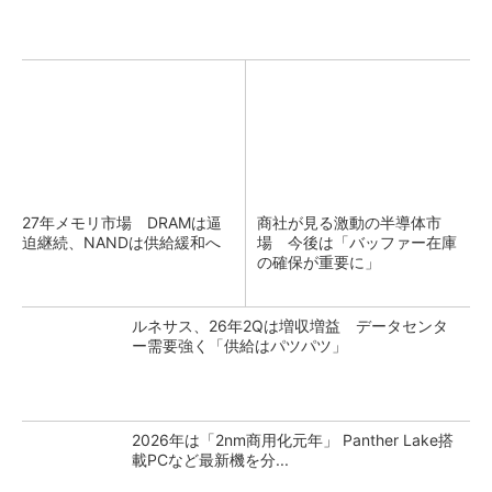
27年メモリ市場 DRAMは逼
商社が見る激動の半導体市
迫継続、NANDは供給緩和へ
場 今後は「バッファー在庫
の確保が重要に」
ルネサス、26年2Qは増収増益 データセンタ
ー需要強く「供給はパツパツ」
2026年は「2nm商用化元年」 Panther Lake搭
載PCなど最新機を分...