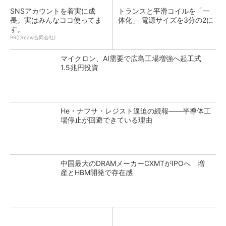
SNSアカウントを着実に成
トランスと平滑コイルを「一
長。実はみんなココ使ってま
体化」 電源サイズを3分の2に
す。
PR(Dreaw合同会社)
マイクロン、AI需要で広島工場増強へ起工式
1.5兆円投資
He・ナフサ・レジスト逼迫の続報――半導体工
場停止が回避できている理由
中国最大のDRAMメーカーCXMTがIPOへ 増
産とHBM開発で存在感