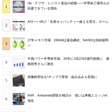
He・ナフサ・レジスト逼迫の続報――半導体工場停止が
回避できている理由
AIサーバ向け「生産キャパシティー超える受注」ローム
27年メモリ市場 DRAMは逼迫継続、NANDは供給緩和
へ
中国パワー半導体市場、35年に3兆2742億円規模に 価
格競争さらに激化
画像鮮明化を1チップで実現 組み込みも容易に
NXP、Ambarella買収を検討か 狙いは車載とエッジAI
強化