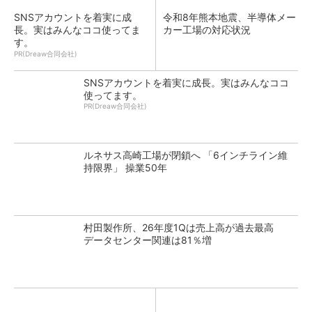
SNSアカウントを着実に成
令和8年熊本地震、半導体メー
長。実はみんなココ使ってま
カー工場の対応状況
す。
PR(Dreaw合同会社)
SNSアカウントを着実に成長。実はみんなココ
使ってます。
PR(Dreaw合同会社)
ルネサス高崎工場が閉鎖へ 「6インチライン維
持限界」 操業50年
村田製作所、26年度1Qは売上高が過去最高
データセンター関連は81％増