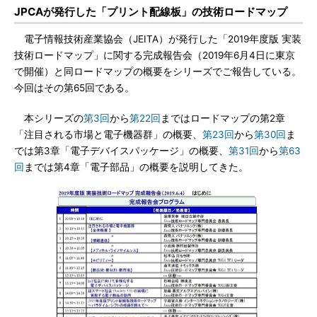
JPCAが発行した「プリント配線板」の技術ロードマップ
電子情報技術産業協会（JEITA）が発行した「2019年度版 実装
技術ロードマップ」に関する完成報告会（2019年6月4日に東京
で開催）と同ロードマップの概要をシリーズでご報告している。
今回はその第65回である。
本シリーズの
第3回
から
第22回
まではロードマップの第2章
「注目される市場と電子機器群」の概要、
第23回
から
第30回
ま
では第3章「電子デバイスパッケージ」の概要、
第31回
から
第63
回
までは第4章「電子部品」の概要を説明してきた。