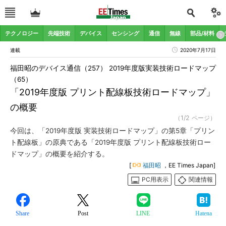
テクノロジー
先端技術
デバイス
センシング
通信
無線
部品/材料
連載
2020年7月17日
福田昭のデバイス通信（257） 2019年度版実装技術ロードマップ
（65）
「2019年度版 プリント配線板技術ロードマップ」
の概要
（1/2 ページ）
今回は、「2019年度版 実装技術ロードマップ」の第5章「プリン
ト配線板」の原典である「2019年度版 プリント配線板技術ロー
ドマップ」の概要を紹介する。
[
福田昭
，EE Times Japan]
PC用表示
関連情報
Share
Post
LINE
Hatena