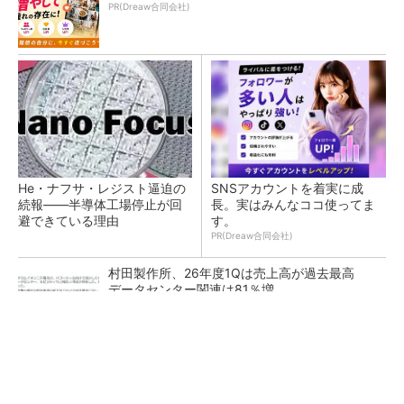
PR(Dreaw合同会社)
He・ナフサ・レジスト逼迫の
SNSアカウントを着実に成
続報――半導体工場停止が回
長。実はみんなココ使ってま
避できている理由
す。
PR(Dreaw合同会社)
村田製作所、26年度1Qは売上高が過去最高
データセンター関連は81％増
ソニー半導体は1Q過去最高益、スマホ市況停滞
も主要顧客ら拡大