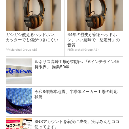
ガシガシ使えるヘッドホン。
64年の歴史が宿るヘッドホ
カッターでも傷がつきにくい
ン、いい意味で「想定外」の
音質
PR(Marshall Group AB)
PR(Marshall Group AB)
ルネサス高崎工場が閉鎖へ 「6インチライン維
持限界」 操業50年
令和8年熊本地震、半導体メーカー工場の対応
状況
SNSアカウントを着実に成長。実はみんなココ
使ってます。