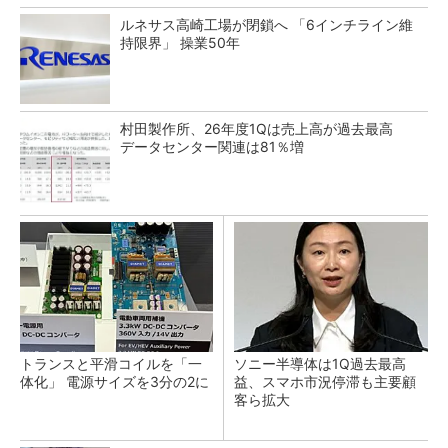
ルネサス高崎工場が閉鎖へ 「6インチライン維
持限界」 操業50年
村田製作所、26年度1Qは売上高が過去最高
データセンター関連は81％増
トランスと平滑コイルを「一
ソニー半導体は1Q過去最高
体化」 電源サイズを3分の2に
益、スマホ市況停滞も主要顧
客ら拡大