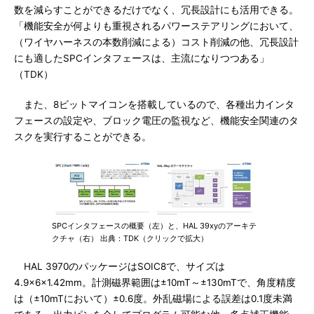
数を減らすことができるだけでなく、冗長設計にも活用できる。
「機能安全が何よりも重視されるパワーステアリングにおいて、
（ワイヤハーネスの本数削減による）コスト削減の他、冗長設計
にも適したSPCインタフェースは、主流になりつつある」
（TDK）
また、8ビットマイコンを搭載しているので、各種出力インタ
フェースの設定や、ブロック電圧の監視など、機能安全関連のタ
スクを実行することができる。
SPCインタフェースの概要（左）と、HAL 39xyのアーキテ
クチャ（右） 出典：TDK（クリックで拡大）
HAL 3970のパッケージはSOIC8で、サイズは
4.9×6×1.42mm。計測磁界範囲は±10mT～±130mTで、角度精度
は（±10mTにおいて）±0.6度。外乱磁場による誤差は0.1度未満