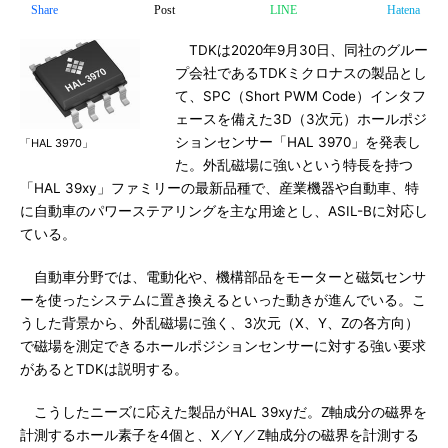
Share
Post
LINE
Hatena
TDKは2020年9月30日、同社のグルー
プ会社であるTDKミクロナスの製品とし
て、SPC（Short PWM Code）インタフ
ェースを備えた3D（3次元）ホールポジ
ションセンサー「HAL 3970」を発表し
「HAL 3970」
た。外乱磁場に強いという特長を持つ
「HAL 39xy」ファミリーの最新品種で、産業機器や自動車、特
に自動車のパワーステアリングを主な用途とし、ASIL-Bに対応し
ている。
自動車分野では、電動化や、機構部品をモーターと磁気センサ
ーを使ったシステムに置き換えるといった動きが進んでいる。こ
うした背景から、外乱磁場に強く、3次元（X、Y、Zの各方向）
で磁場を測定できるホールポジションセンサーに対する強い要求
があるとTDKは説明する。
こうしたニーズに応えた製品がHAL 39xyだ。Z軸成分の磁界を
計測するホール素子を4個と、X／Y／Z軸成分の磁界を計測する