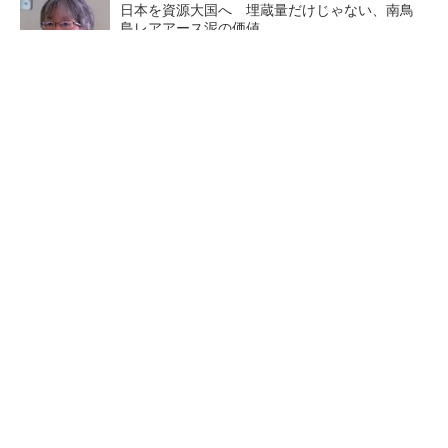
日本を資源大国へ 埋蔵量だけじゃない、南鳥
島レアアース泥の価値
三菱電機、第5世代SiC MOSFETの核 オン抵
抗25％減の独自構造
マイクロン、AI需要で広島工場増強へ起工式
1.5兆円投資