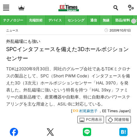
テクノロジー
先端技術
デバイス
センシング
通信
無線
部品/材料
ニュース
2020年10月1日
外乱磁場にも強い
SPCインタフェースを備えた3Dホールポジション
センサー
TDKは2020年9月30日、同社のグループ会社であるTDKミクロナ
スの製品として、SPC（Short PWM Code）インタフェースを備
えた3D（3次元）ホールポジションセンサー「HAL 3970」を発
表した。外乱磁場に強いという特長を持つ「HAL 39xy」ファミ
リーの最新品種で、産業機器や自動車、特に自動車のパワーステ
アリングを主な用途とし、ASIL-Bに対応している。
[
村尾麻悠子
，EE Times Japan]
PC用表示
関連情報