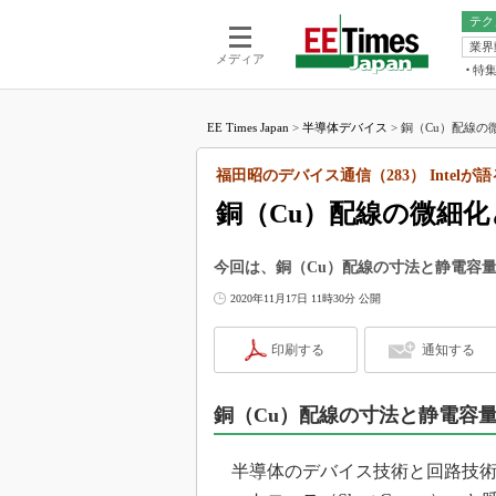
テク
業界
電池／エネル
ア
メディア
特
メ
福田昭の
LS
EE Times Japan
>
半導体デバイス
>
銅（Cu）配線の
福田昭の
マ
湯之上隆
福田昭のデバイス通信（283） Intel
FP
大山聡の
銅（Cu）配線の微細
大原雄介
ック
今回は、銅（Cu）配線の寸法と静電容
リタイア
2020年11月17日 11時30分 公開
学漂流記
世界を「
印刷する
通知する
踊るバズワ
Buzzwo
銅（Cu）配線の寸法と静電容
この10
で起こる
半導体のデバイス技術と回路技術に
製品分解