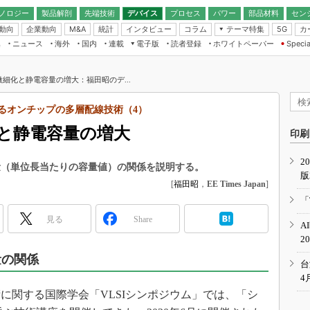
ノロジー
製品解剖
先端技術
デバイス
プロセス
パワー
部品材料
セン
動向
企業動向
統計
インタビュー
コラム
テーマ特集
カ
M&A
5G
ギー
ナログ
無線
集
ニュース
海外
国内
連載
電子版
読者登録
ホワイトペーパー
Specia
フィジカルAI
IoT・エッジコ
モリ
EXPO
Microchip情報
ストレージ通信
EE Times Japan×EDN Japan統合電
エッジAI
子版
I
SEMICON Japan
微細化と静電容量の増大：福田昭のデ...
デバイス通信
パワーエレクトロニクス
電子ブックレット
イコン
CEATEC
のナノフォーカス
が語るオンチップの多層配線技術（4）
半導体後工程
GA
EdgeTech＋
業界スコープ
化と静電容量の増大
読者調査（EE Times Research）
印刷
TECHNO-FRONT
のエレ・組み込みプレイバ
カーボンニュートラル
2
人とくるま展
量（単位長当たりの容量値）の関係を説明する。
版
IoT
直前エンジニアの社会人大
[
福田昭
，
EE Times Japan
]
電源設計（EDN Japan）
「
数字」で回してみよう
エレクトロニクス入門（EDN
見る
Share
A
Japan）
ード ～Behind the
2
rd
量の関係
年で起こったこと、次の10年
台
こと
4
関する国際学会「VLSIシンポジウム」では、「シ
で探るアジアの新トレンド