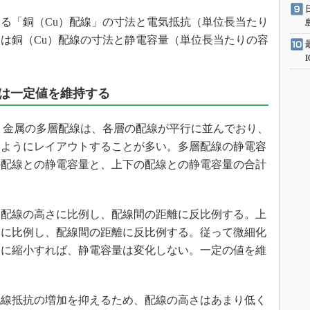
る「銅（Cu）配線」の寸法と電気抵抗（単位長当たり
は銅（Cu）配線の寸法と静電容量（単位長当たりの容
は一定値を維持する
）金属の多層配線は、各層の配線が平行に並んでおり、
るようにレイアウトすることが多い。多層配線の静電容
の配線との静電容量と、上下の配線との静電容量の合計
配線の高さに比例し、配線間の距離に反比例する。上
幅に比例し、配線間の距離に反比例する。従って微細化
りに縮小すれば、静電容量は変化しない。一定の値を維
線抵抗の増加を抑えるため、配線の高さはあまり低く