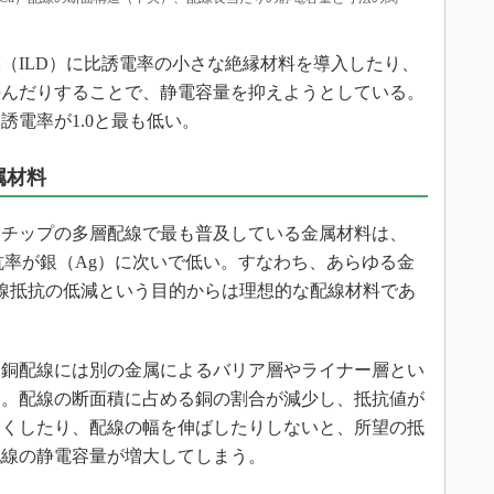
ILD）に比誘電率の小さな絶縁材料を導入したり、
挟んだりすることで、静電容量を抑えようとしている。
誘電率が1.0と最も低い。
属材料
チップの多層配線で最も普及している金属材料は、
抗率が銀（Ag）に次いで低い。すなわち、あらゆる金
線抵抗の低減という目的からは理想的な配線材料であ
銅配線には別の金属によるバリア層やライナー層とい
る。配線の断面積に占める銅の割合が減少し、抵抗値が
高くしたり、配線の幅を伸ばしたりしないと、所望の抵
配線の静電容量が増大してしまう。