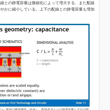
配線との静電容量は微細化によって増大する。また配線
緩やかに縮小している。上下の配線との静電容量も増加
（Cu）配線の断面構造（中央）、配線長当たりの静電容量と寸法の関