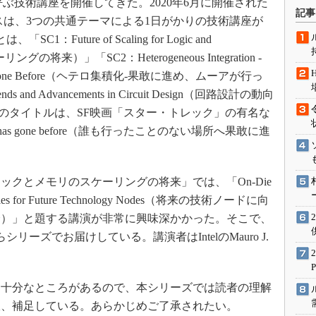
）」と呼ぶ技術講座を開催してきた。2020年6月に開催された
術を知る
記事
スは、3つの共通テーマによる1日がかりの技術講座が
エンジニア”が仕掛けた社内
念の180日
uture of Scaling for Logic and
来）」「SC2：Heterogeneous Integration -
ションは日本を救うのか
re Has Gone Before（ヘテロ集積化-果敢に進め、ムーアが行っ
IoT通信
d Advancements in Circuit Design（回路設計の動向
ナリスト「未来展望」
2のタイトルは、SF映画「スター・トレック」の有名な
愛されないエンジニア」の
o one has gone before（誰も行ったことのない場所へ果敢に進
行動論
クとメモリのスケーリングの将来」では、「On-Die
rtunities for Future Technology Nodes（将来の技術ノードに向
会）」と題する講演が非常に興味深かかった。そこで、
らシリーズでお届けしている。講演者はIntelのMauro J.
十分なところがあるので、本シリーズでは読者の理解
宜、補足している。あらかじめご了承されたい。