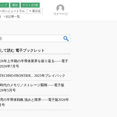
シング
通信
テスト/計測
ーボンニュートラル
展示会
マイページ
全記事一覧
l
ンピューティング
して読む 電子ブックレット
IER
026年上半期の半導体業界を振り返る――電子
2026年7月号
TECHNO-FRONTIER」2025年プレイバック
I時代のメモリ／ストレージ覇権――電子版
026年5月号
湾の半導体戦略 強みと限界――電子版2026年
月号