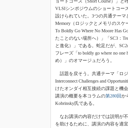
ョートコース（Short Course
光伝送技
VLSIシンポジウムのショートコー
“異端児
改革、執
設けられていた。3つの共通テーマとは、「SC1：F
Memory（ロジックとメモリのスケーリングの将
イノベー
To Boldly Go Where No Moo
JASA発
たことのない場所へ）」「SC3：Trends an
IHSア
と進化）」である。蛇足だが、SC
「英語に
フレーズ「to boldly go where n
ための新
め）」のオマージュだろう。
話題を戻そう。共通テーマ「ロジッ
Interconnect Challenges and Oppo
けたオンダイ相互接続の課題と機
講演の概要を本コラムの
第280回
か
Kobrinsky氏である。
なお講演の内容だけでは説明が不
を助けるために、講演の内容を適