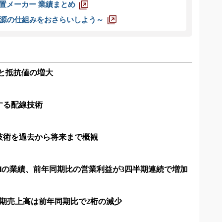
装置メーカー 業績まとめ
源の仕組みをおさらいしよう～
と抵抗値の増大
する配線技術
技術を過去から将来まで概観
Digitalの業績、前年同期比の営業利益が3四半期連続で増加
の四半期売上高は前年同期比で2桁の減少