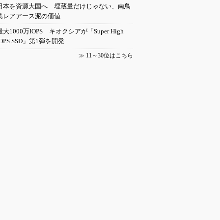
日本を資源大国へ 埋蔵量だけじゃない、南鳥
島レアアース泥の価値
最大1000万IOPS キオクシアが「Super High
IOPS SSD」第1弾を開発
≫
11～30位はこちら