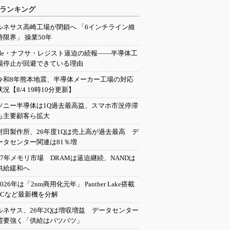
ランキング
ルネサス高崎工場が閉鎖へ 「6インチライン維
持限界」 操業50年
He・ナフサ・レジスト逼迫の続報――半導体工
場停止が回避できている理由
令和8年熊本地震、半導体メーカー工場の対応
状況【8/4 19時10分更新】
ソニー半導体は1Q過去最高益、スマホ市況停滞
も主要顧客ら拡大
村田製作所、26年度1Qは売上高が過去最高 デ
ータセンター関連は81％増
27年メモリ市場 DRAMは逼迫継続、NANDは
供給緩和へ
2026年は「2nm商用化元年」 Panther Lake搭載
PCなど最新機を分解
ルネサス、26年2Qは増収増益 データセンター
需要強く「供給はパツパツ」