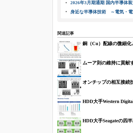
2026年3月期通期 国内半導体
身近な半導体技術 ～電気・電
関連記事
銅（Cu）配線の微細化
ムーア則の維持に貢献
オンチップの相互接続
HDD大手Western 
HDD大手Seagate