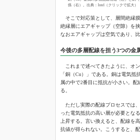
係（右）。出典：Intel（クリックで拡大）
そこで対応策として、層間絶縁膜（
絶縁層にエアギャップ（空隙）を
なおエアギャップは空気であり、比
今後の多層配線を担う3つの金
これまで述べてきたように、オン
「銅（Cu）」である。銅は電気抵
属の中で2番目に抵抗が小さい。配
る。
ただし実際の配線プロセスでは、
った電気抵抗の高い層が必要とな
上昇する。言い換えると、配線を
抗値が得られない。こうすると、