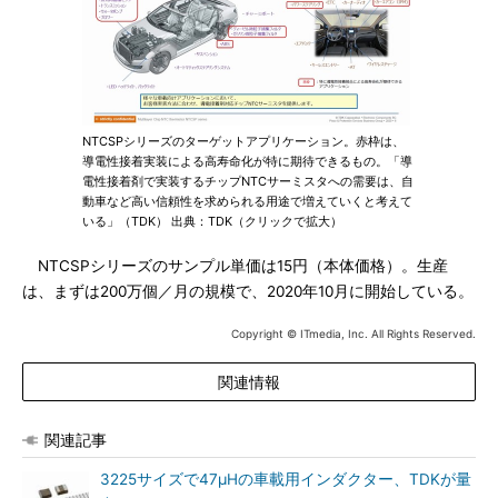
NTCSPシリーズのターゲットアプリケーション。赤枠は、
導電性接着実装による高寿命化が特に期待できるもの。「導
電性接着剤で実装するチップNTCサーミスタへの需要は、自
動車など高い信頼性を求められる用途で増えていくと考えて
いる」（TDK） 出典：TDK（クリックで拡大）
NTCSPシリーズのサンプル単価は15円（本体価格）。生産
は、まずは200万個／月の規模で、2020年10月に開始している。
Copyright © ITmedia, Inc. All Rights Reserved.
関連情報
関連記事
3225サイズで47μHの車載用インダクター、TDKが量