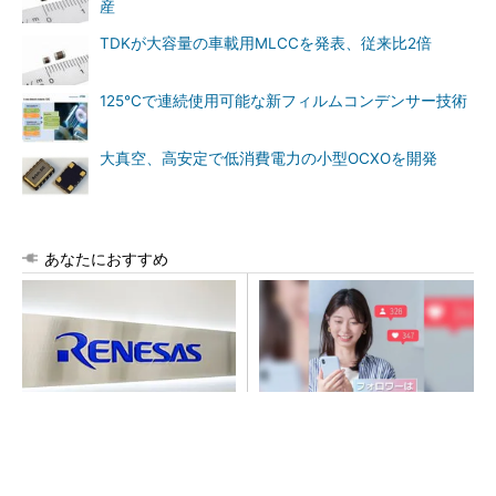
産
TDKが大容量の車載用MLCCを発表、従来比2倍
125℃で連続使用可能な新フィルムコンデンサー技術
大真空、高安定で低消費電力の小型OCXOを開発
あなたにおすすめ
ルネサス高崎工場が閉鎖へ
SNSアカウントを着実に成
「6インチライン維持限界」
長。実はみんなココ使ってま
操業50年
す。
PR(Dreaw合同会社)