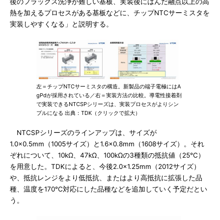
後のフラックス洗浄が難しい基板、実装後にはんだ融点以上の高
熱を加えるプロセスがある基板などに、チップNTCサーミスタを
実装しやすくなる」と説明する。
左＝チップNTCサーミスタの構造。新製品の端子電極にはA
gPdが採用されている／右＝実装方法の比較。導電性接着剤
で実装できるNTCSPシリーズは、実装プロセスがよりシン
プルになる 出典：TDK（クリックで拡大）
NTCSPシリーズのラインアップは、サイズが
1.0×0.5mm（1005サイズ）と1.6×0.8mm（1608サイズ）。それ
ぞれについて、10kΩ、47kΩ、100kΩの3種類の抵抗値（25℃）
を用意した。TDKによると、今後2.0×1.25mm（2012サイズ）
や、抵抗レンジをより低抵抗、またはより高抵抗に拡張した品
種、温度を170℃対応にした品種などを追加していく予定だとい
う。