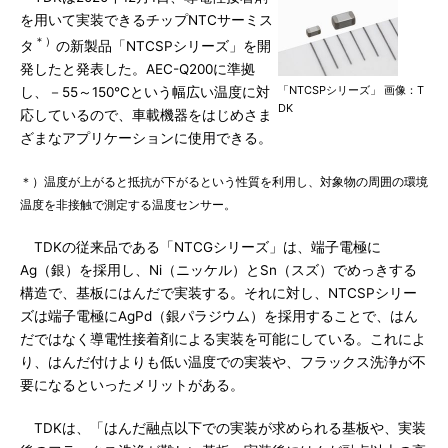
を用いて実装できるチップNTCサーミス
＊）
タ
の新製品「NTCSPシリーズ」を開
発したと発表した。AEC-Q200に準拠
「NTCSPシリーズ」 画像：T
し、－55～150℃という幅広い温度に対
DK
応しているので、車載機器をはじめさま
ざまなアプリケーションに使用できる。
＊）温度が上がると抵抗が下がるという性質を利用し、対象物の周囲の環境
温度を非接触で測定する温度センサー。
TDKの従来品である「NTCGシリーズ」は、端子電極に
Ag（銀）を採用し、Ni（ニッケル）とSn（スズ）でめっきする
構造で、基板にはんだで実装する。それに対し、NTCSPシリー
ズは端子電極にAgPd（銀パラジウム）を採用することで、はん
だではなく導電性接着剤による実装を可能にしている。これによ
り、はんだ付けよりも低い温度での実装や、フラックス洗浄が不
要になるといったメリットがある。
TDKは、「はんだ融点以下での実装が求められる基板や、実装