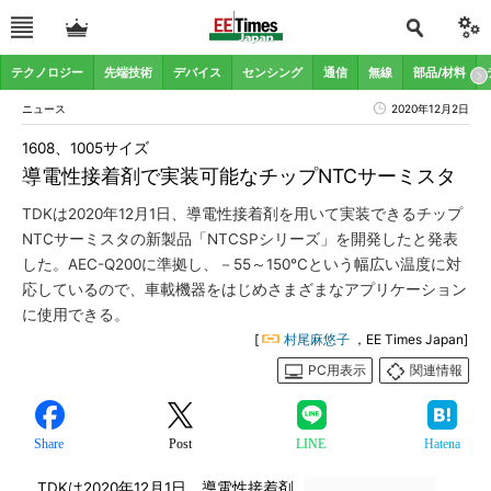
テクノロジー
先端技術
デバイス
センシング
通信
無線
部品/材料
ニュース
2020年12月2日
1608、1005サイズ
導電性接着剤で実装可能なチップNTCサーミスタ
TDKは2020年12月1日、導電性接着剤を用いて実装できるチップ
NTCサーミスタの新製品「NTCSPシリーズ」を開発したと発表
した。AEC-Q200に準拠し、－55～150℃という幅広い温度に対
応しているので、車載機器をはじめさまざまなアプリケーション
に使用できる。
[
村尾麻悠子
，EE Times Japan]
PC用表示
関連情報
Share
Post
LINE
Hatena
TDKは2020年12月1日、導電性接着剤