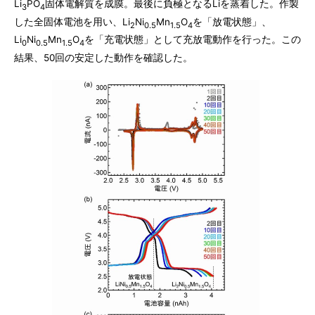
Li
PO
固体電解質を成膜。最後に負極となるLiを蒸着した。作製
3
4
した全固体電池を用い、Li
Ni
Mn
O
を「放電状態」、
2
0.5
1.5
4
Li
Ni
Mn
O
を「充電状態」として充放電動作を行った。この
0
0.5
1.5
4
結果、50回の安定した動作を確認した。