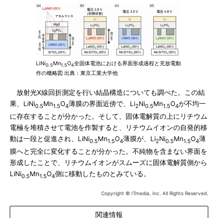
LiNi
Mn
O
全固体電池における界面形成過程と充放電動
0.5
1.5
4
作の概略図 出典：東京工業大学他
放射光X線回折測定を行い結晶構造についても調べた。この結
果、LiNi
Mn
O
薄膜の界面近傍で、Li
Ni
Mn
O
が不均一
0.5
1.5
4
2
0.5
1.5
4
に存在することが分かった。そして、固体電解質の上にリチウム
電極を堆積させて電池を作製すると、リチウムイオンの自発的移
動は一段と促進され、LiNi
Mn
O
薄膜が、Li
Ni
Mn
O
薄
0.5
1.5
4
2
0.5
1.5
4
膜へと完全に変化することが分かった。不純物を含まない界面を
形成したことで、リチウムイオンがスムーズに固体電解質側から
LiNi
Mn
O
側に移動したものとみている。
0.5
1.5
4
Copyright © ITmedia, Inc. All Rights Reserved.
関連情報