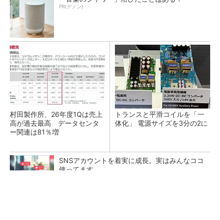
PR(デノン)
村田製作所、26年度1Qは売上
トランスと平滑コイルを「一
高が過去最高 データセンタ
体化」 電源サイズを3分の2に
ー関連は81％増
SNSアカウントを着実に成長。実はみんなココ
使ってます。
PR(Dreaw合同会社)
ソニー半導体は1Q過去最高益、スマホ市況停滞