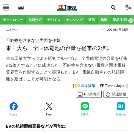
テクノロジー
先端技術
デバイス
センシング
通信
無線
部品/材料
ニュース
2021年1月28日
不純物を含まない界面を作製
東工大ら、全固体電池の容量を従来の2倍に
東京工業大学らによる研究グループは、全固体電池の容量を従来
の2倍とすることに成功した。不純物を含まない電極／固体電解
質界面を作製することで実現した。EV（電気自動車）の航続距
離を延ばすことが可能となる。
[
馬本隆綱
，EE Times Japan]
PC用表示
関連情報
Share
Post
LINE
Hatena
EVの航続距離延長などが可能に