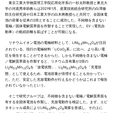
東京工業大学物質理工学院応用化学系の一杉太郎教授と東北大
学の河底秀幸助教らは2021年1月、産業技術総合研究所の白澤徹
郎主任研究員や日本工業大学の白木將教授らと共同で、全固体電
池の容量を従来の2倍とすることに成功した。不純物を含まない
電極／固体電解質界面を作製することで実現した。EV（電気自
動車）の航続距離を延ばすことが可能になる。
リチウムイオン電池の電極材料として、LiNi
Mn
O
が注目
0.5
1.5
4
されている。現行の電極材料「LiCoO
系」に比べ、より高い電
2
圧を発生することができるからだ。しかも不純物を含まない電極
／電解質界面を作製すると、リチウム含有量が2倍の
Li
Ni
Mn
O
を「放電状態」、Li
Ni
Mn
O
を「充電状
2
0.5
1.5
4
0
0.5
1.5
4
態」として使えるため、電池容量が倍増することも分かってい
た。ただ、安定した充放電動作が行えるかどうかはこれまで報告
されていなかったという。
そこで研究グループは、不純物を含まない電極／電解質界面を
有する全固体電池を作製し、充放電動作を検証した。まず、エピ
タキシャル成長によりLiNi
Mn
O
薄膜を形成し、その上に
0.5
1.5
4