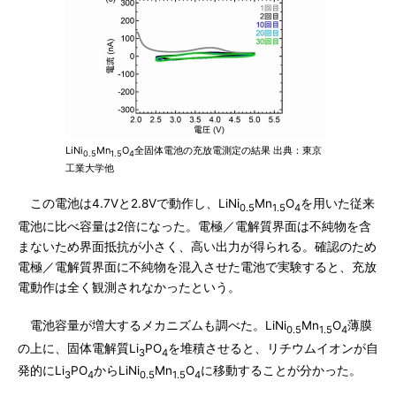
LiNi
Mn
O
全固体電池の充放電測定の結果 出典：東京
0.5
1.5
4
工業大学他
この電池は4.7Vと2.8Vで動作し、LiNi
Mn
O
を用いた従来
0.5
1.5
4
電池に比べ容量は2倍になった。電極／電解質界面は不純物を含
まないため界面抵抗が小さく、高い出力が得られる。確認のため
電極／電解質界面に不純物を混入させた電池で実験すると、充放
電動作は全く観測されなかったという。
電池容量が増大するメカニズムも調べた。LiNi
Mn
O
薄膜
0.5
1.5
4
の上に、固体電解質Li
PO
を堆積させると、リチウムイオンが自
3
4
発的にLi
PO
からLiNi
Mn
O
に移動することが分かった。
3
4
0.5
1.5
4