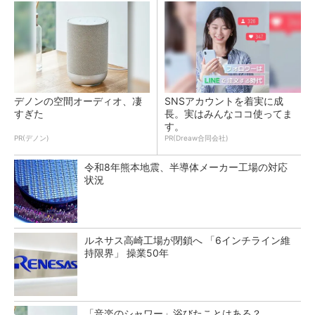
デノンの空間オーディオ、凄
SNSアカウントを着実に成
すぎた
長。実はみんなココ使ってま
す。
PR(デノン)
PR(Dreaw合同会社)
令和8年熊本地震、半導体メーカー工場の対応
状況
ルネサス高崎工場が閉鎖へ 「6インチライン維
持限界」 操業50年
「音楽のシャワー」浴びたことはある？