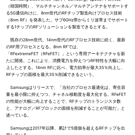
（韓国時間）、マルチチャンネル／マルチアンテナをサポートす
る5G通信向けに、8nm世代のRFチップ製造向けプロセス技術
（8nm RF）を発表した。サブ6GHz帯からミリ波帯までサポート
する1チップのRFソリューションを製造できるとする。
既存の28nm世代、14nm世代のRFプロセス技術に続く、最新
のRF用プロセスとなる。8nm RFでは、
「RFextremeFET（RFeFET）」という専用アーキテクチャを新
たに開発。これにより、消費電力を抑えつつRF特性を大幅に向
上したとする。14nm RFに比べ、電力効率が最大35％向上し、
RFチップの面積を最大35％削減できるという。
Samsungはリリースで、「当社のプロセス最適化は、寄生容
量を最小限に抑えつつ、チャネル移動度を最大化する。RFeFET
の性能が大幅に向上することで、RFチップのトランジスタ数
と、アナログ／RFブロックの面積を削減することが可能だ」と
述べている。
Samsungは2017年以降、累計で5億個を超えるRFチップを出