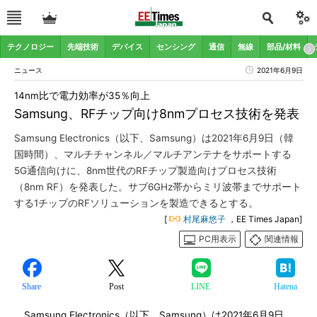
テクノロジー
先端技術
デバイス
センシング
通信
無線
部品/材料
ニュース
2021年6月9日
14nm比で電力効率が35％向上
Samsung、RFチップ向け8nmプロセス技術を発表
Samsung Electronics（以下、Samsung）は2021年6月9日（韓
国時間）、マルチチャンネル／マルチアンテナをサポートする
5G通信向けに、8nm世代のRFチップ製造向けプロセス技術
（8nm RF）を発表した。サブ6GHz帯からミリ波帯までサポート
する1チップのRFソリューションを製造できるとする。
[
村尾麻悠子
，EE Times Japan]
PC用表示
関連情報
Share
Post
LINE
Hatena
Samsung Electronics（以下、Samsung）は2021年6月9日