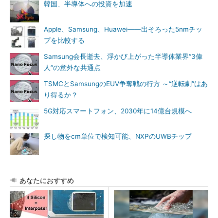
韓国、半導体への投資を加速
Apple、Samsung、Huawei――出そろった5nmチッ
プを比較する
Samsung会長逝去、浮かび上がった半導体業界“3偉
人”の意外な共通点
TSMCとSamsungのEUV争奪戦の行方 ～“逆転劇”はあ
り得るか？
5G対応スマートフォン、2030年に14億台規模へ
探し物をcm単位で検知可能、NXPのUWBチップ
あなたにおすすめ