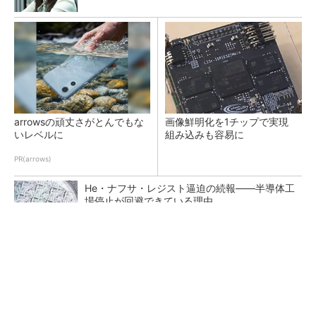
arrowsの頑丈さがとんでもな
画像鮮明化を1チップで実現
いレベルに
組み込みも容易に
PR(arrows)
He・ナフサ・レジスト逼迫の続報――半導体工
場停止が回避できている理由
中国最大のDRAMメーカーCXMTがIPOへ 増
産とHBM開発で存在感