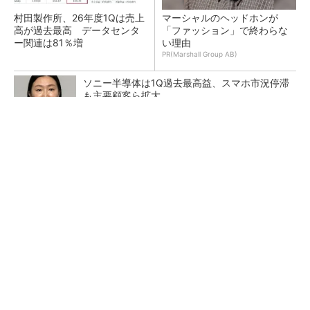
村田製作所、26年度1Qは売上
マーシャルのヘッドホンが
高が過去最高 データセンタ
「ファッション」で終わらな
ー関連は81％増
い理由
PR(Marshall Group AB)
ソニー半導体は1Q過去最高益、スマホ市況停滞
も主要顧客ら拡大
トランスと平滑コイルを「一体化」 電源サイズ
を3分の2に
マイクロン、AI需要で広島工場増強へ起工式
1.5兆円投資