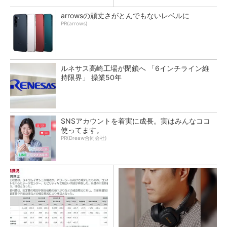
arrowsの頑丈さがとんでもないレベルに
PR(arrows)
ルネサス高崎工場が閉鎖へ 「6インチライン維
持限界」 操業50年
SNSアカウントを着実に成長。実はみんなココ
使ってます。
PR(Dreaw合同会社)