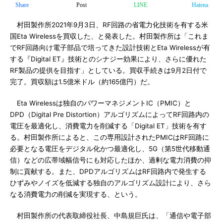
Share
Post
LINE
Hatena
村田製作所2021年9月3日、RF回路の省電力化技術を有する米
国Eta Wirelessを買収した、と発表した。村田製作所は「これま
でRF回路向け電子部品で培ってきた設計技術とEta Wirelessが有
する『Digital ET』技術とのシナジー効果により、さらに優れた
RF製品の提供を目指す」としている。買収手続きは9月2日付で
完了。買収額は1.5億米ドル（約165億円）だ。
Eta Wirelessは独自のパワーマネジメントIC（PMIC）と
DPD（Digital Pre Distortion）アルゴリズムによってRF回路内の
電圧を最適化し、消費電力を削減する「Digital ET」技術を有す
る。村田製作所によると、この専用設計されたPMICはRF回路に
必要となる電圧をデジタル化かつ最適化し、5G（第5世代移動通
信）などの広帯域幅信号にも対応したほか、過剰な電力消費の抑
制に貢献する。また、DPDアルゴリズムはRF回路内で発生する
ひずみやノイズを低減する独自のアルゴリズム設計により、さら
なる消費電力の削減を実現する、という。
村田製作所の代表取締役社長、中島規巨氏は、「通信や電子部