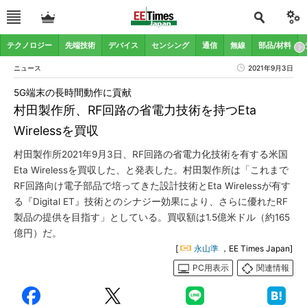
テクノロジー
先端技術
デバイス
センシング
通信
無線
部品/材料
ニュース
2021年9月3日
5G端末の長時間動作に貢献
村田製作所、RF回路の省電力技術を持つEta
Wirelessを買収
村田製作所2021年9月3日、RF回路の省電力化技術を有する米国
Eta Wirelessを買収した、と発表した。村田製作所は「これまで
RF回路向け電子部品で培ってきた設計技術とEta Wirelessが有す
る『Digital ET』技術とのシナジー効果により、さらに優れたRF
製品の提供を目指す」としている。買収額は1.5億米ドル（約165
億円）だ。
[
永山準
，EE Times Japan]
PC用表示
関連情報