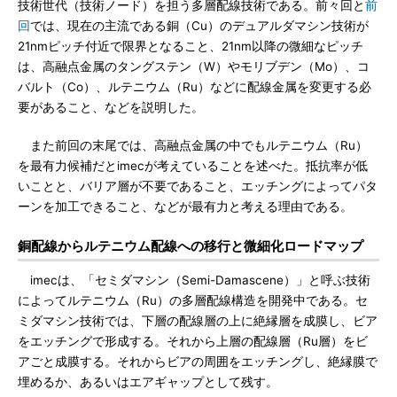
技術世代（技術ノード）を担う多層配線技術である。前々回と
前
回
では、現在の主流である銅（Cu）のデュアルダマシン技術が
21nmピッチ付近で限界となること、21nm以降の微細なピッチ
は、高融点金属のタングステン（W）やモリブデン（Mo）、コ
バルト（Co）、ルテニウム（Ru）などに配線金属を変更する必
要があること、などを説明した。
また前回の末尾では、高融点金属の中でもルテニウム（Ru）
を最有力候補だとimecが考えていることを述べた。抵抗率が低
いことと、バリア層が不要であること、エッチングによってパタ
ーンを加工できること、などが最有力と考える理由である。
銅配線からルテニウム配線への移行と微細化ロードマップ
imecは、「セミダマシン（Semi-Damascene）」と呼ぶ技術
によってルテニウム（Ru）の多層配線構造を開発中である。セ
ミダマシン技術では、下層の配線層の上に絶縁層を成膜し、ビア
をエッチングで形成する。それから上層の配線層（Ru層）をビ
アごと成膜する。それからビアの周囲をエッチングし、絶縁膜で
埋めるか、あるいはエアギャップとして残す。