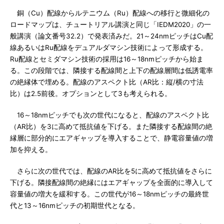
銅（Cu）配線からルテニウム（Ru）配線への移行と微細化の
ロードマップは、チュートリアル講演と同じ「IEDM2020」の一
般講演（論文番号32.2）で発表済みだ。21～24nmピッチはCu配
線あるいはRu配線をデュアルダマシン技術によって形成する。
Ru配線とセミダマシン技術の採用は16～18nmピッチから始ま
る。この段階では、隣接する配線間と上下の配線層間は低誘電率
の絶縁体で埋める。配線のアスペクト比（AR比：縦/横の寸法
比）は2.5前後。オプションとして3も考えられる。
16～18nmピッチでも次の世代になると、配線のアスペクト比
（AR比）を3に高めて抵抗値を下げる。また隣接する配線間の絶
縁層に部分的にエアギャップを導入することで、静電容量値の増
加を抑える。
さらに次の世代では、配線のAR比を5に高めて抵抗値をさらに
下げる。隣接配線間の絶縁にはエアギャップを全面的に導入して
容量値の増大を緩和する。この世代が16～18nmピッチの最終世
代と13～16nmピッチの初期世代となる。