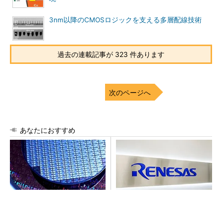
3nm以降のCMOSロジックを支える多層配線技術
過去の連載記事が 323 件あります
次のページへ
あなたにおすすめ
令和8年熊本地震、半導体メー
ルネサス高崎工場が閉鎖へ
カー工場の対応状況
「6インチライン維持限界」