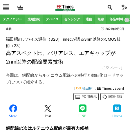
テクノロジー
先端技術
デバイス
センシング
通信
無線
部品/材料
連載
2021年9月9日
福田昭のデバイス通信（320） imecが語る3nm以降のCMOS技
術（23）
高アスペクト比、バリアレス、エアギャップが
2nm以降の配線要素技術
（1/2 ページ）
今回は、銅配線からルテニウム配線への移行と微細化ロードマッ
プについて紹介する。
[
福田昭
，EE Times Japan]
PC用表示
関連情報
Share
Post
LINE
Hatena
銅配線の次はルテニウム配線が最有力候補