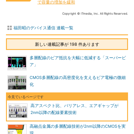
で容量の増加を緩和
Copyright © ITmedia, Inc. All Rights Reserved.
福田昭のデバイス通信 連載一覧
新しい連載記事が 198 件あります
多層配線のビア抵抗を大幅に低減する「スーパービ
ア」
CMOS多層配線の高密度化を支えるビア電極の微細
化
高アスペクト比、バリアレス、エアギャップが
2nm以降の配線要素技術
高融点金属の多層配線技術が2nm以降のCMOSを実
現