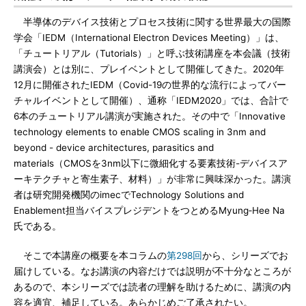
半導体のデバイス技術とプロセス技術に関する世界最大の国際
学会「IEDM（International Electron Devices Meeting）」は、
「チュートリアル（Tutorials）」と呼ぶ技術講座を本会議（技術
講演会）とは別に、プレイベントとして開催してきた。2020年
12月に開催されたIEDM（Covid-19の世界的な流行によってバー
チャルイベントとして開催）、通称「IEDM2020」では、合計で
6本のチュートリアル講演が実施された。その中で「Innovative
technology elements to enable CMOS scaling in 3nm and
beyond - device architectures, parasitics and
materials（CMOSを3nm以下に微細化する要素技術-デバイスア
ーキテクチャと寄生素子、材料）」が非常に興味深かった。講演
者は研究開発機関のimecでTechnology Solutions and
Enablement担当バイスプレジデントをつとめるMyung‐Hee Na
氏である。
そこで本講座の概要を本コラムの
第298回
から、シリーズでお
届けしている。なお講演の内容だけでは説明が不十分なところが
あるので、本シリーズでは読者の理解を助けるために、講演の内
容を適宜、補足している。あらかじめご了承されたい。