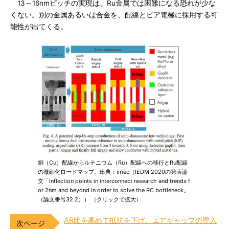
13～16nmピッチの実現は、Ru金属では困難になる恐れが少な
くない。別の金属あるいは合金を、配線とビア電極に採用する可
能性が出てくる。
銅（Cu）配線からルテニウム（Ru）配線への移行とRu配線
の微細化ロードマップ。出典：imec（IEDM 2020の発表論
文「Inflection points in interconnect research and trends f
or 2nm and beyond in order to solve the RC bottleneck」
（論文番号32.2）） （クリックで拡大）
AR比を高めて抵抗を下げ、エアギャップの導入