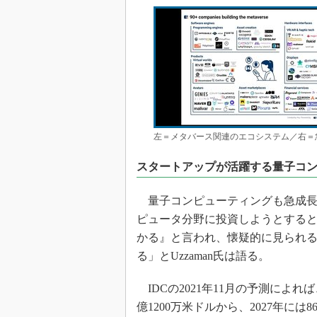
左＝メタバース関連のエコシステム／右＝急成長する
スタートアップが活躍する量子コ
量子コンピューティングも急成長
ピュータ分野に投資しようとすると
かる』と言われ、懐疑的に見られ
る」とUzzaman氏は語る。
IDCの2021年11月の予測によれ
億1200万米ドルから、2027年には