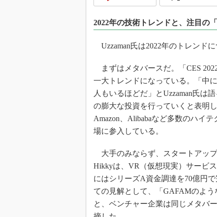
光伝送技
“異端児
2022年の技術トレンドと、注目の「
改革、執
イノベー
Uzzaman氏は2022年のトレン
JASA発
まずはメタバースだ。「CES 20
IHSア
一大トレンドになっている。「中に
「英語に
人もいるほどだ」とUzzaman氏は語
ための新
の膨大な投資を行っていくと表明しているが
Amazon、Alibabaなど多数のハ
場に参入している。
大手のみならず、スタートアップも
Hikkyは、VR（仮想現実）サービ
にはシリーズA資金調達を70億円で
ての見解として、「GAFAMのよ
と、ベンチャー企業は同じメタバ
摘した。