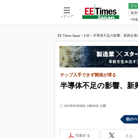
テク
業界
電池／エネル
ア
メディア
特
メ
福田昭の
LS
EE Times Japan
>
LSI
>
半導体不足の影響、新興企業に
福田昭の
マ
湯之上隆
FP
大山聡の
大原雄介
ック
チップ入手できず開発が滞る
リタイア
学漂流記
半導体不足の影響、新
世界を「
踊るバズワ
2022年03月08日 14時30分 公開
Buzzwo
この10
前のペ
で起こる
製品分解
印刷する
見る