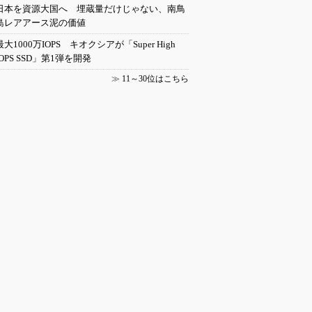
日本を資源大国へ 埋蔵量だけじゃない、南鳥
島レアアース泥の価値
最大1000万IOPS キオクシアが「Super High
IOPS SSD」第1弾を開発
≫
11～30位はこちら