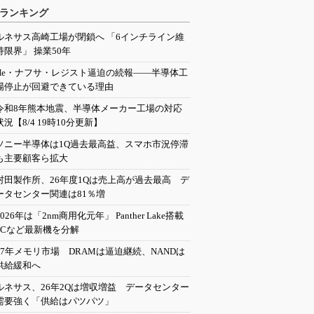
ランキング
ルネサス高崎工場が閉鎖へ 「6インチライン維
持限界」 操業50年
He・ナフサ・レジスト逼迫の続報――半導体工
場停止が回避できている理由
令和8年熊本地震、半導体メーカー工場の対応
状況【8/4 19時10分更新】
ソニー半導体は1Q過去最高益、スマホ市況停滞
も主要顧客ら拡大
村田製作所、26年度1Qは売上高が過去最高 デ
ータセンター関連は81％増
2026年は「2nm商用化元年」 Panther Lake搭載
PCなど最新機を分解
27年メモリ市場 DRAMは逼迫継続、NANDは
供給緩和へ
ルネサス、26年2Qは増収増益 データセンター
需要強く「供給はパツパツ」