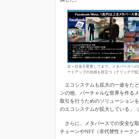
左＝社名を変更してまで、メタバースへの注
ートアップの台頭も目立つ［クリックで拡大］ 出所：P
エコシステムも拡大の一途をたど
ンの他、バーチャルな世界を作る
取引を行うためのソリューション
のエコシステムが拡大している」（Uz
さらに、メタバースでの安全な取
チェーンやNFT（非代替性トーク