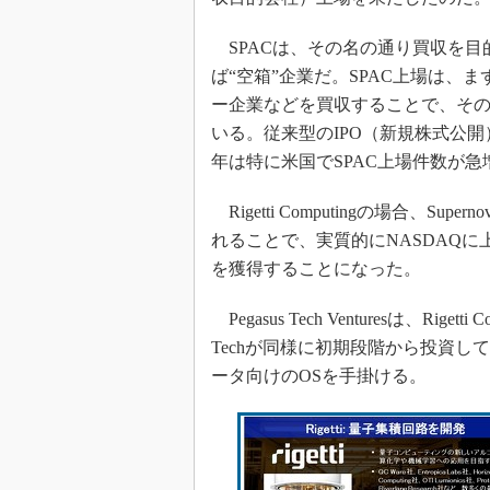
SPACは、その名の通り買収を目
ば“空箱”企業だ。SPAC上場は、ま
ー企業などを買収することで、そ
いる。従来型のIPO（新規株式公
年は特に米国でSPAC上場件数が急
Rigetti Computingの場合、Supernov
れることで、実質的にNASDAQに上場。こ
を獲得することになった。
Pegasus Tech Venturesは、Ri
Techが同様に初期段階から投資して
ータ向けのOSを手掛ける。