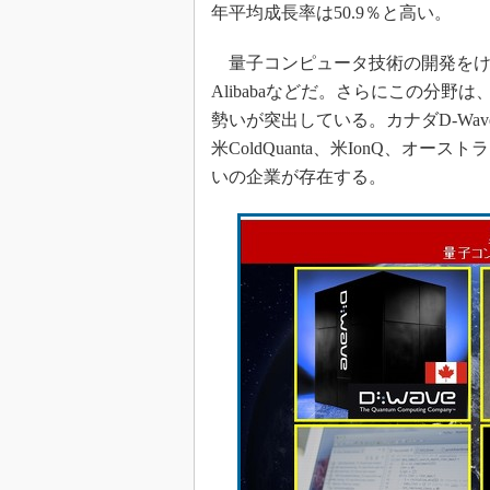
年平均成長率は50.9％と高い。
量子コンピュータ技術の開発をけん引するの
Alibabaなどだ。さらにこの分
勢いが突出している。カナダD-Wave Sys
米ColdQuanta、米IonQ、オー
いの企業が存在する。