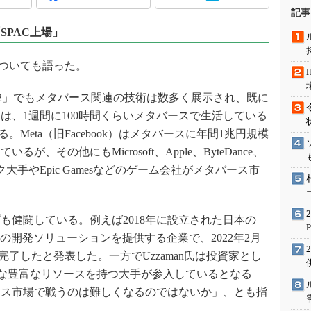
術を知る
記事
エンジニア”が仕掛けた社内
SPAC上場」
念の180日
ションは日本を救うのか
ドについても語った。
IoT通信
22」でもメタバース関連の技術は数多く展示され、既に
ナリスト「未来展望」
は、1週間に100時間くらいメタバースで生活している
愛されないエンジニア」の
る。Meta（旧Facebook）はメタバースに年間1兆円規模
行動論
、その他にもMicrosoft、Apple、ByteDance、
イテク大手やEpic Gamesなどのゲーム会社がメタバース市
健闘している。例えば2018年に設立された日本の
スの開発ソリューションを提供する企業で、2022年2月
完了したと発表した。一方でUzzaman氏は投資家とし
うな豊富なリソースを持つ大手が参入しているとなる
ース市場で戦うのは難しくなるのではないか」、とも指