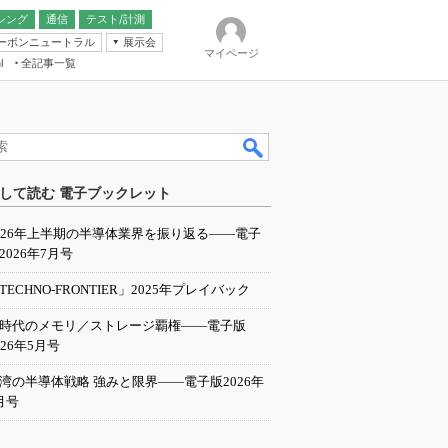
シング
通信
テスト/計測
ーボンニュートラル
展示会
マイページ
全記事一覧
l
ンピューティング
して読む 電子ブックレット
IER
026年上半期の半導体業界を振り返る――電子
2026年7月号
TECHNO-FRONTIER」2025年プレイバック
I時代のメモリ／ストレージ覇権――電子版
026年5月号
湾の半導体戦略 強みと限界――電子版2026年
月号