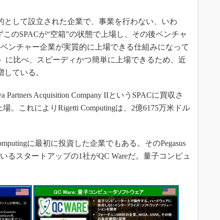
的として設立された企業で、事業を行わない、いわ
ずこのSPACが“空箱”の状態で上場し、その後ベンチャ
のベンチャー企業が実質的に上場できる仕組みになって
開）に比べ、スピーディかつ簡単に上場できるため、近
増している。
a Partners Acquisition Company IIというSPACに買収さ
れによりRigetti Computingは、2億6175万米ドル
getti Computingに最初に投資した企業でもある。そのPegasus
いるスタートアップの1社がQC Wareだ。量子コンピュ