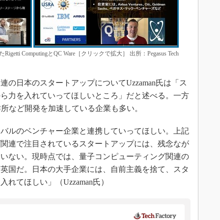
たRigetti ComputingとQC Ware［クリックで拡大］ 出所：Pegasus Tech
の日本のスタートアップについてUzzaman氏は「ス
から力を入れていってほしいところ」だと述べる。一方
製作所など開発を加速している企業も多い。
バルのベンチャー企業と連携していってほしい。上記
グ関連で注目されているスタートアップには、残念なが
ていない。現時点では、量子コンピューティング関連の
や英国だ。日本の大手企業には、自前主義を捨て、スタ
れてほしい」（Uzzaman氏）