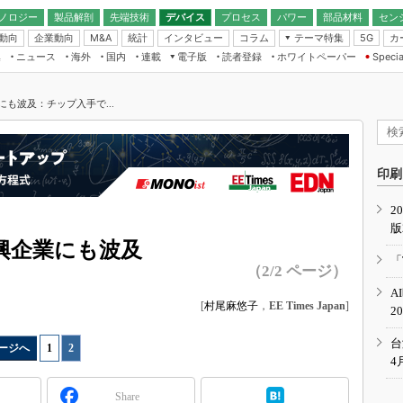
ノロジー
製品解剖
先端技術
デバイス
プロセス
パワー
部品材料
セン
動向
企業動向
統計
インタビュー
コラム
テーマ特集
カ
M&A
5G
ギー
ナログ
無線
集
ニュース
海外
国内
連載
電子版
読者登録
ホワイトペーパー
Specia
フィジカルAI
IoT・エッジコ
モリ
EXPO
Microchip情報
ストレージ通信
EE Times Japan×EDN Japan統合電
エッジAI
子版
I
SEMICON Japan
も波及：チップ入手で...
デバイス通信
パワーエレクトロニクス
電子ブックレット
イコン
CEATEC
のナノフォーカス
半導体後工程
GA
EdgeTech＋
業界スコープ
読者調査（EE Times Research）
印刷
TECHNO-FRONT
のエレ・組み込みプレイバ
カーボンニュートラル
2
人とくるま展
版
IoT
直前エンジニアの社会人大
興企業にも波及
電源設計（EDN Japan）
「
（2/2 ページ）
数字」で回してみよう
エレクトロニクス入門（EDN
A
Japan）
ード ～Behind the
[
村尾麻悠子
，
EE Times Japan
]
2
rd
年で起こったこと、次の10年
台
ージへ
1
|
2
こと
4
で探るアジアの新トレンド
Share