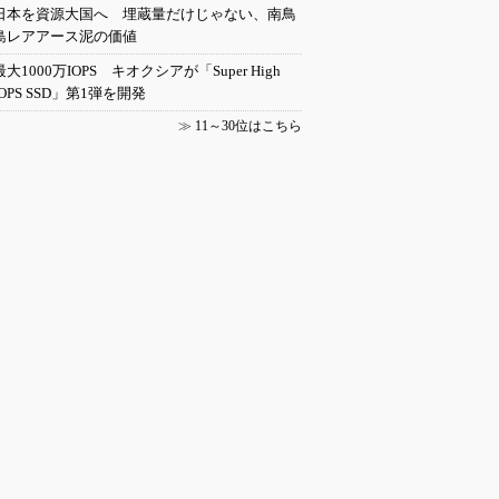
日本を資源大国へ 埋蔵量だけじゃない、南鳥
島レアアース泥の価値
最大1000万IOPS キオクシアが「Super High
IOPS SSD」第1弾を開発
≫
11～30位はこちら