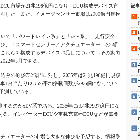
術を知る
ECU市場が21兆198億円になり、ECU構成デバイス市
記事
エンジニア”が仕掛けた社内
と予測した。また、イメージセンサー市場は2900億円規模
念の180日
ションは日本を救うのか
いて「パワートレイン系」と「xEV系」「走行安全
IoT通信
び、「スマートセンサー／アクチュエーター」の6領
ナリスト「未来展望」
これらを構成するデバイス29品目についてもその動向
愛されないエンジニア」の
行動論
2022年3月である。
みの8兆9732億円に対し、2035年は21兆198億円規模
車1台当たりECUの平均搭載個数が29.6個になってい
ると予測している。
るのがxEV系である。2035年には4兆7937億円にな
である。インバーターECUや車載充電器ECUなどが需要
チュエーターの市場も大きな伸びを予想する。情報系