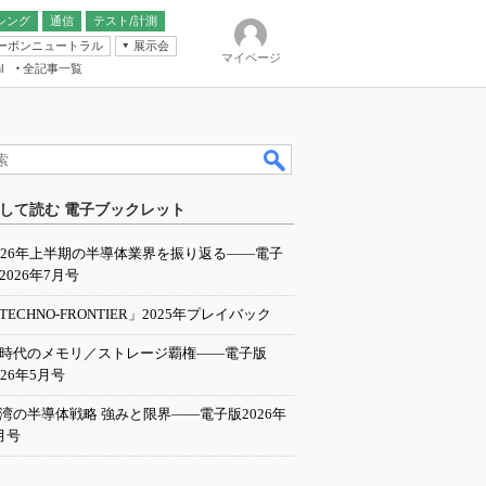
シング
通信
テスト/計測
ーボンニュートラル
展示会
マイページ
全記事一覧
l
ンピューティング
して読む 電子ブックレット
IER
026年上半期の半導体業界を振り返る――電子
2026年7月号
TECHNO-FRONTIER」2025年プレイバック
I時代のメモリ／ストレージ覇権――電子版
026年5月号
湾の半導体戦略 強みと限界――電子版2026年
月号