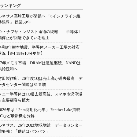
ランキング
ルネサス高崎工場が閉鎖へ 「6インチライン維
持限界」 操業50年
He・ナフサ・レジスト逼迫の続報――半導体工
場停止が回避できている理由
令和8年熊本地震、半導体メーカー工場の対応
状況【8/4 19時10分更新】
27年メモリ市場 DRAMは逼迫継続、NANDは
供給緩和へ
村田製作所、26年度1Qは売上高が過去最高 デ
ータセンター関連は81％増
ソニー半導体は1Q過去最高益、スマホ市況停滞
も主要顧客ら拡大
2026年は「2nm商用化元年」 Panther Lake搭載
PCなど最新機を分解
ルネサス、26年2Qは増収増益 データセンター
需要強く「供給はパツパツ」