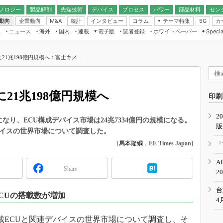
ノロジー
製品解剖
先端技術
デバイス
プロセス
パワー
部品材料
セン
動向
企業動向
統計
インタビュー
コラム
テーマ特集
カ
M&A
5G
ギー
ナログ
無線
集
ニュース
海外
国内
連載
電子版
読者登録
ホワイトペーパー
Specia
フィジカルAI
IoT・エッジコ
モリ
EXPO
Microchip情報
ストレージ通信
EE Times Japan×EDN Japan統合電
エッジAI
子版
I
SEMICON Japan
に21兆198億円規模へ：富士キメ...
デバイス通信
パワーエレクトロニクス
電子ブックレット
イコン
CEATEC
のナノフォーカス
半導体後工程
GA
EdgeTech＋
業界スコープ
に21兆198億円規模へ
読者調査（EE Times Research）
印刷
TECHNO-FRONT
のエレ・組み込みプレイバ
カーボンニュートラル
2
人とくるま展
億円になり、ECU構成デバイス市場は24兆7334億円の規模になる。
版
IoT
直前エンジニアの社会人大
バイスの世界市場について調査した。
電源設計（EDN Japan）
[
馬本隆綱
，
EE Times Japan
]
「
数字」で回してみよう
エレクトロニクス入門（EDN
A
Japan）
ード ～Behind the
Share
2
rd
年で起こったこと、次の10年
台
CUの搭載数が増加
こと
4
で探るアジアの新トレンド
車載ECUと関連デバイスの世界市場について調査し、そ