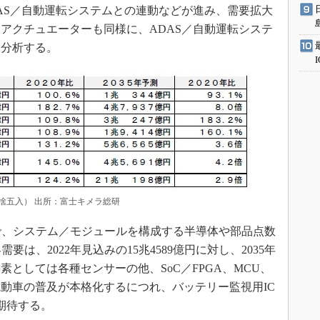
AS／自動運転システムとの連動などが進み、需要拡大
アクチュエーターも同様に、ADAS／自動運転システ
と分析する。
捨五入） 出所：富士キメラ総研
で、システム／モジュールを構成する半導体や部品点数
は、2022年見込みの15兆4589億円に対し、2035年
要素としては各種センサーの他、SoC／FPGA、MCU、
動車の普及が本格化するにつれ、バッテリー監視用IC
期待する。