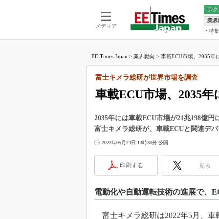
テク
業界
電池／エネル
ア
メディア
特
メ
福田昭の
LS
EE Times Japan
>
業界動向
>
車載ECU市場、2035年
福田昭の
マ
湯之上隆
富士キメラ総研が世界市場を調査
FP
大山聡の
車載ECU市場、2035年
大原雄介
ック
2035年には車載ECU市場が21兆198
リタイア
富士キメラ総研が、車載ECUと関連デ
学漂流記
2022年05月24日 13時30分 公開
世界を「
踊るバズワ
印刷する
見る
Buzzwo
この10
電動化や自動運転技術の進展で、E
で起こる
製品分解
富士キメラ総研は2022年5月、