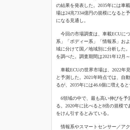
光伝送技
の結果を発表した。2035年には車載
“異端児
場は24兆7334億円の規模になる
改革、執
になる見通し。
イノベー
今回の市場調査は、車載ECUにつ
JASA発
系」「ボディー系」「情報系」およ
IHSア
域に分けて国／地域別に分析した。
「英語に
ための新
を調べた。調査期間は2021年12月～
車載ECUの世界市場は、2022年見込
と予測した。2021年時点では、自動
るが、2035年には46.6個に増え
6領域の中で、最も高い伸びを予測す
る。2020年に比べると8倍の規模
をけん引するとみている。
情報系やスマートセンサー／アク