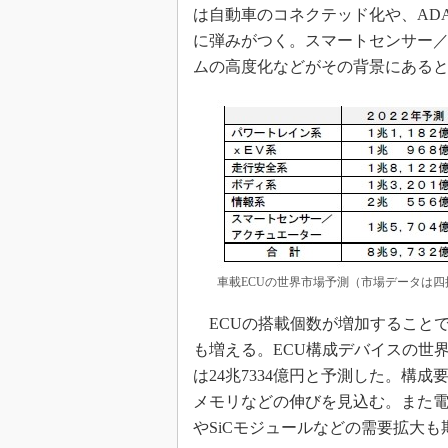
は自動車のコネクテッド化や、AD
に弾みがつく。スマートセンサー／
ムの高度化などがその背景にある
車載ECUの世界市場予測（市場データは四
ECUの搭載個数が増加すること
も増える。ECU構成デバイスの世界需要
は24兆7334億円と予測した。構成
メモリなどの伸びを見込む。また電
やSiCモジュールなどの需要拡大も