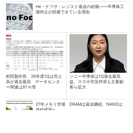
He・ナフサ・レジスト逼迫の続報――半導体工
場停止が回避できている理由
村田製作所、26年度1Qは売上
ソニー半導体は1Q過去最高
高が過去最高 データセンタ
益、スマホ市況停滞も主要顧
ー関連は81％増
客ら拡大
27年メモリ市場 DRAMは逼迫継続、NANDは
供給緩和へ