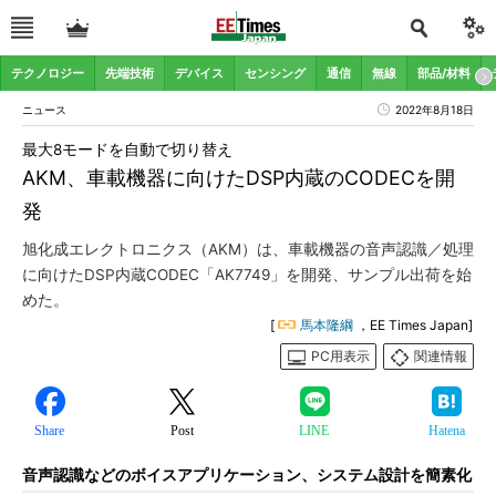
テクノロジー
先端技術
デバイス
センシング
通信
無線
部品/材料
ニュース
2022年8月18日
最大8モードを自動で切り替え
AKM、車載機器に向けたDSP内蔵のCODECを開
発
旭化成エレクトロニクス（AKM）は、車載機器の音声認識／処理
に向けたDSP内蔵CODEC「AK7749」を開発、サンプル出荷を始
めた。
[
馬本隆綱
，EE Times Japan]
PC用表示
関連情報
Share
Post
LINE
Hatena
音声認識などのボイスアプリケーション、システム設計を簡素化