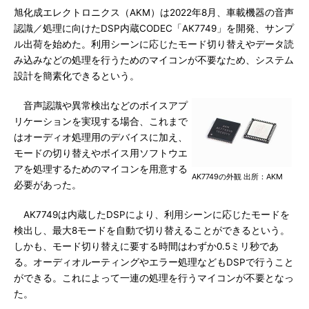
旭化成エレクトロニクス（AKM）は2022年8月、車載機器の音声
認識／処理に向けたDSP内蔵CODEC「AK7749」を開発、サンプ
ル出荷を始めた。利用シーンに応じたモード切り替えやデータ読
み込みなどの処理を行うためのマイコンが不要なため、システム
設計を簡素化できるという。
音声認識や異常検出などのボイスアプ
リケーションを実現する場合、これまで
はオーディオ処理用のデバイスに加え、
モードの切り替えやボイス用ソフトウエ
アを処理するためのマイコンを用意する
AK7749の外観 出所：AKM
必要があった。
AK7749は内蔵したDSPにより、利用シーンに応じたモードを
検出し、最大8モードを自動で切り替えることができるという。
しかも、モード切り替えに要する時間はわずか0.5ミリ秒であ
る。オーディオルーティングやエラー処理などもDSPで行うこと
ができる。これによって一連の処理を行うマイコンが不要となっ
た。