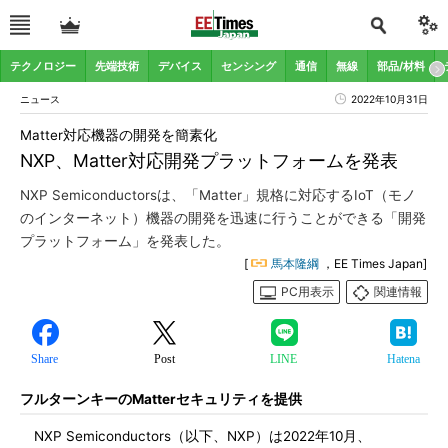
テクノロジー
先端技術
デバイス
センシング
通信
無線
部品/材料
ニュース
2022年10月31日
Matter対応機器の開発を簡素化
NXP、Matter対応開発プラットフォームを発表
NXP Semiconductorsは、「Matter」規格に対応するIoT（モノ
のインターネット）機器の開発を迅速に行うことができる「開発
プラットフォーム」を発表した。
[
馬本隆綱
，EE Times Japan]
PC用表示
関連情報
Share
Post
LINE
Hatena
フルターンキーのMatterセキュリティを提供
NXP Semiconductors（以下、NXP）は2022年10月、