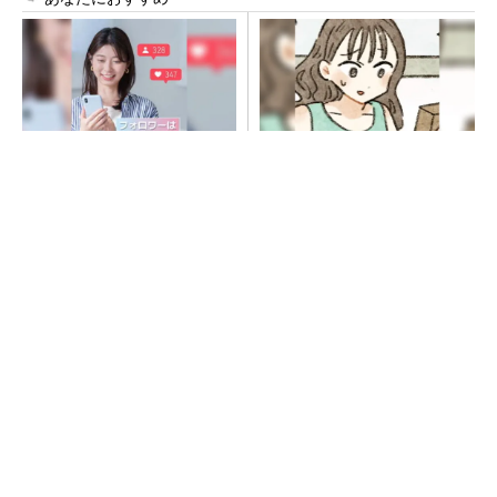
SNSアカウントを着実に成
「捨てたいけど捨てたくな
長。実はみんなココ使ってま
い」捨て活に悩んだときに会
す。
ったのは…
PR(Dreaw合同会社)
PR(UR都市機構)
令和8年熊本地震、半導体メーカー工場の対応
状況
ルネサス高崎工場が閉鎖へ 「6インチライン維
持限界」 操業50年