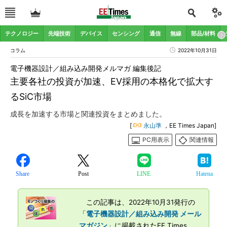
テクノロジー
先端技術
デバイス
センシング
通信
無線
部品/材料
コラム
2022年10月31日
電子機器設計／組み込み開発メルマガ 編集後記
主要各社の投資が加速、EV採用の本格化で拡大す
るSiC市場
成長を加速する市場と関連投資をまとめました。
[
永山準
，EE Times Japan]
PC用表示
関連情報
Share
Post
LINE
Hatena
この記事は、2022年10月31発行の
「
電子機器設計／組み込み開発 メール
マガジン
」に掲載されたEE Times