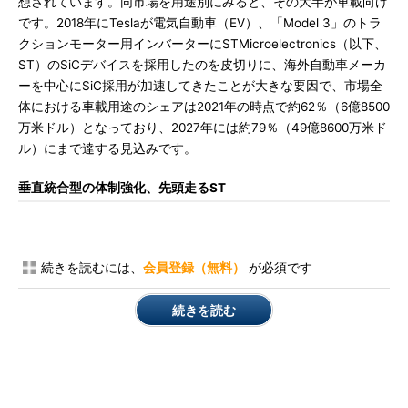
想されています。同市場を用途別にみると、その大半が車載向け
です。2018年にTeslaが電気自動車（EV）、「Model 3」のトラ
クションモーター用インバーターにSTMicroelectronics（以下、
ST）のSiCデバイスを採用したのを皮切りに、海外自動車メーカ
ーを中心にSiC採用が加速してきたことが大きな要因で、市場全
体における車載用途のシェアは2021年の時点で約62％（6億8500
万米ドル）となっており、2027年には約79％（49億8600万米ド
ル）にまで達する見込みです。
垂直統合型の体制強化、先頭走るST
続きを読むには、
会員登録（無料）
が必須です
続きを読む