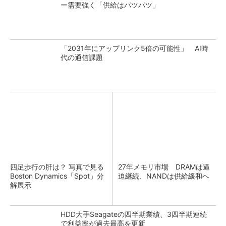
ー需要強く「供給はパツパツ」
「2031年にアップリンク5倍の可能性」 AI時
代の通信課題
四足歩行の肝は？ 写真で見る
27年メモリ市場 DRAMは逼
Boston Dynamics「Spot」分
迫継続、NANDは供給緩和へ
解展示
HDD大手Seagateの四半期業績、3四半期連続
で利益率が過去最高を更新