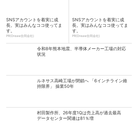
SNSアカウントを着実に成
SNSアカウントを着実に成
長。実はみんなココ使ってま
長。実はみんなココ使ってま
す。
す。
PR(Dreaw合同会社)
PR(Dreaw合同会社)
令和8年熊本地震、半導体メーカー工場の対応
状況
ルネサス高崎工場が閉鎖へ 「6インチライン維
持限界」 操業50年
村田製作所、26年度1Qは売上高が過去最高
データセンター関連は81％増