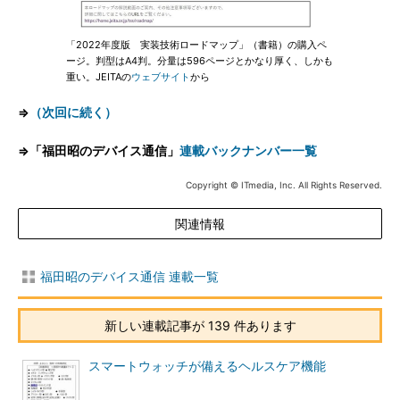
「2022年度版 実装技術ロードマップ」（書籍）の購入ペ
ージ。判型はA4判。分量は596ページとかなり厚く、しかも
重い。JEITAの
ウェブサイト
から
⇒
（次回に続く）
⇒「福田昭のデバイス通信」
連載バックナンバー一覧
Copyright © ITmedia, Inc. All Rights Reserved.
関連情報
福田昭のデバイス通信 連載一覧
新しい連載記事が 139 件あります
スマートウォッチが備えるヘルスケア機能