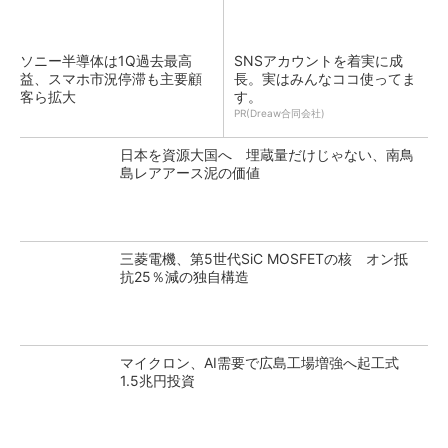
ソニー半導体は1Q過去最高
SNSアカウントを着実に成
益、スマホ市況停滞も主要顧
長。実はみんなココ使ってま
客ら拡大
す。
PR(Dreaw合同会社)
日本を資源大国へ 埋蔵量だけじゃない、南鳥
島レアアース泥の価値
三菱電機、第5世代SiC MOSFETの核 オン抵
抗25％減の独自構造
マイクロン、AI需要で広島工場増強へ起工式
1.5兆円投資