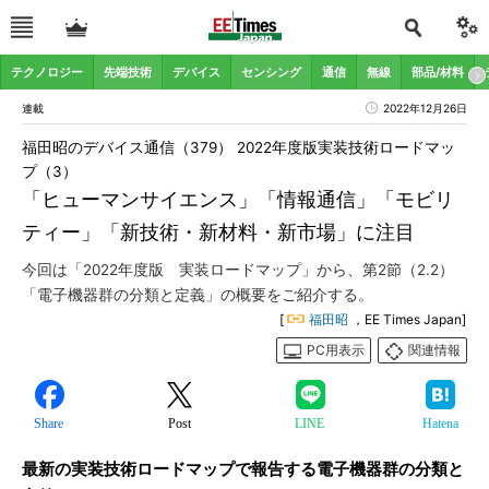
テクノロジー
先端技術
デバイス
センシング
通信
無線
部品/材料
連載
2022年12月26日
福田昭のデバイス通信（379） 2022年度版実装技術ロードマッ
プ（3）
「ヒューマンサイエンス」「情報通信」「モビリ
ティー」「新技術・新材料・新市場」に注目
今回は「2022年度版 実装ロードマップ」から、第2節（2.2）
「電子機器群の分類と定義」の概要をご紹介する。
[
福田昭
，EE Times Japan]
PC用表示
関連情報
Share
Post
LINE
Hatena
最新の実装技術ロードマップで報告する電子機器群の分類と