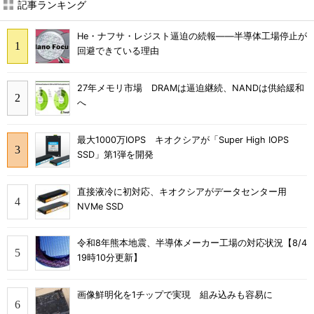
記事ランキング
He・ナフサ・レジスト逼迫の続報――半導体工場停止が
回避できている理由
27年メモリ市場 DRAMは逼迫継続、NANDは供給緩和
へ
最大1000万IOPS キオクシアが「Super High IOPS
SSD」第1弾を開発
直接液冷に初対応、キオクシアがデータセンター用
NVMe SSD
令和8年熊本地震、半導体メーカー工場の対応状況【8/4
19時10分更新】
画像鮮明化を1チップで実現 組み込みも容易に