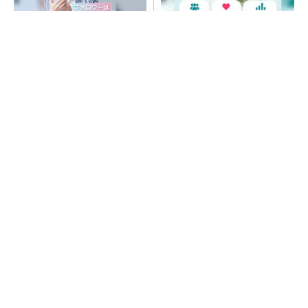
SNSアカウントを着実に成
SNSアカウントを着実に成
長。実はみんなココ使ってま
長。実はみんなココ使ってま
す。
す。
PR(Dreaw合同会社)
PR(Dreaw合同会社)
ルネサス高崎工場が閉鎖へ 「6インチライン維
持限界」 操業50年
令和8年熊本地震、半導体メーカー工場の対応
状況
He・ナフサ・レジスト逼迫の続報――半導体工
場停止が回避できている理由