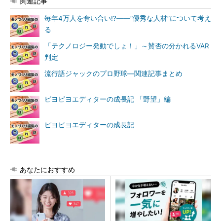
関連記事
毎年4万人を奪い合い!?――“優秀な人材”について考え
る
「テクノロジー発動でしょ！」～賛否の分かれるVAR
判定
流行語ジャックのプロ野球―関連記事まとめ
ピヨピヨエディターの成長記 「野望」編
ピヨピヨエディターの成長記
あなたにおすすめ