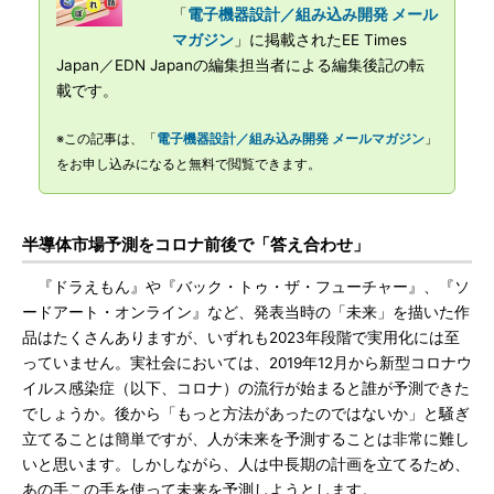
「
電子機器設計／組み込み開発 メール
マガジン
」に掲載されたEE Times
Japan／EDN Japanの編集担当者による編集後記の転
載です。
※この記事は、「
電子機器設計／組み込み開発 メールマガジン
」
をお申し込みになると無料で閲覧できます。
半導体市場予測をコロナ前後で「答え合わせ」
『ドラえもん』や『バック・トゥ・ザ・フューチャー』、『ソ
ードアート・オンライン』など、発表当時の「未来」を描いた作
品はたくさんありますが、いずれも2023年段階で実用化には至
っていません。実社会においては、2019年12月から新型コロナウ
イルス感染症（以下、コロナ）の流行が始まると誰が予測できた
でしょうか。後から「もっと方法があったのではないか」と騒ぎ
立てることは簡単ですが、人が未来を予測することは非常に難し
いと思います。しかしながら、人は中長期の計画を立てるため、
あの手この手を使って未来を予測しようとします。