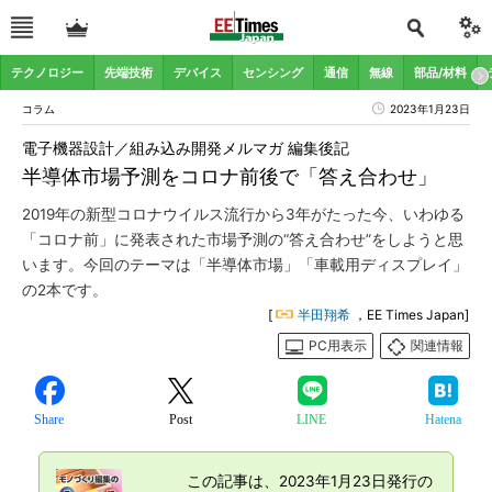
テクノロジー
先端技術
デバイス
センシング
通信
無線
部品/材料
コラム
2023年1月23日
電子機器設計／組み込み開発メルマガ 編集後記
半導体市場予測をコロナ前後で「答え合わせ」
2019年の新型コロナウイルス流行から3年がたった今、いわゆる
「コロナ前」に発表された市場予測の“答え合わせ”をしようと思
います。今回のテーマは「半導体市場」「車載用ディスプレイ」
の2本です。
[
半田翔希
，EE Times Japan]
PC用表示
関連情報
Share
Post
LINE
Hatena
この記事は、2023年1月23日発行の