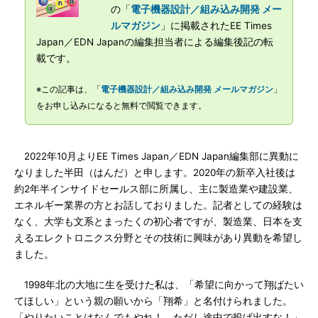
の「
電子機器設計／組み込み開発 メー
ルマガジン
」に掲載されたEE Times
Japan／EDN Japanの編集担当者による編集後記の転
載です。
※この記事は、「
電子機器設計／組み込み開発 メールマガジン
」
をお申し込みになると無料で閲覧できます。
2022年10月よりEE Times Japan／EDN Japan編集部に異動に
なりました半田（はんだ）と申します。2020年の新卒入社後は
約2年半インサイドセールス部に所属し、主に製造業や建設業、
エネルギー業界の方とお話しておりました。記者としての経験は
なく、大学も文系とまったくの初心者ですが、製造業、日本を支
えるエレクトロニクス分野とその技術に興味があり異動を希望し
ました。
1998年北の大地に生を受けた私は、「希望に向かって翔ばたい
てほしい」という親の願いから「翔希」と名付けられました。
「やりたいことはなんでもやれ！ ただし途中で投げ出すな！」