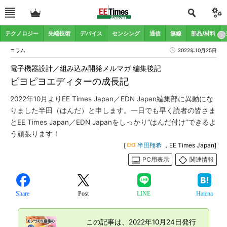
テクノロジー
先端技術
デバイス
センシング
通信
無線
部品/材料
コラム
2022年10月25日
電子機器設計／組み込み開発メルマガ 編集後記
ピヨピヨエディターの成長記
2022年10月よりEE Times Japan／EDN Japan編集部に異動にな
りました半田（はんだ）と申します。一日でも早く読者の皆さま
とEE Times Japan／EDN Japanをしっかり“はんだ付け”できるよ
う頑張ります！
[
半田翔希
，EE Times Japan]
PC用表示
関連情報
Share
Post
LINE
Hatena
この記事は、2022年10月24日発行