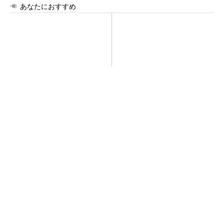
あなたにおすすめ
SNSアカウントを着実に成
SNSアカウントを着実に成
長。実はみんなココ使ってま
長。実はみんなココ使ってま
す。
す。
PR(Dreaw合同会社)
PR(Dreaw合同会社)
令和8年熊本地震、半導体メーカー工場の対応
状況
ルネサス高崎工場が閉鎖へ 「6インチライン維
持限界」 操業50年